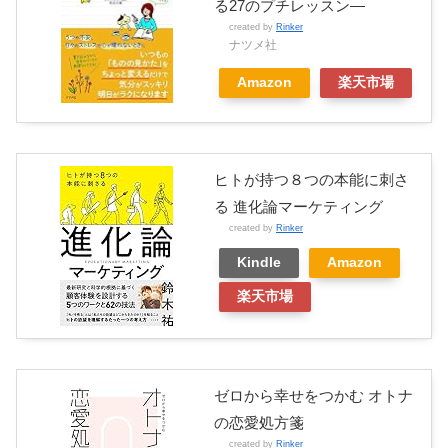
る27のプチレッスン―
created by
Rinker
ナツメ社
Amazon
楽天市場
ヒトが持つ８つの本能に刺さ
る 進化論マーケティング
created by
Rinker
Kindle
Amazon
楽天市場
ゼロから幸せをつかむ オトナ
の恋愛処方箋
created by
Rinker