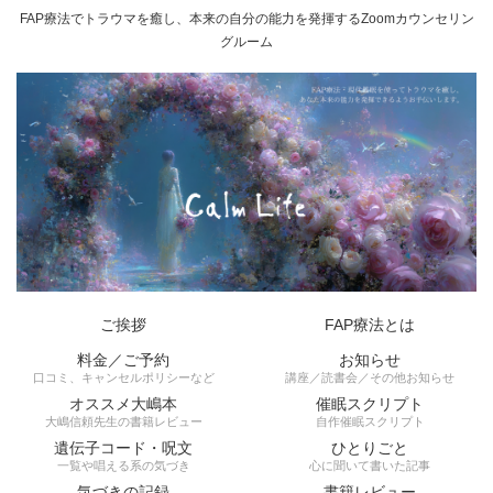
FAP療法でトラウマを癒し、本来の自分の能力を発揮するZoomカウンセリン
グルーム
ご挨拶
FAP療法とは
料金／ご予約
お知らせ
口コミ、キャンセルポリシーなど
講座／読書会／その他お知らせ
オススメ大嶋本
催眠スクリプト
大嶋信頼先生の書籍レビュー
自作催眠スクリプト
遺伝子コード・呪文
ひとりごと
一覧や唱える系の気づき
心に聞いて書いた記事
気づきの記録
書籍レビュー