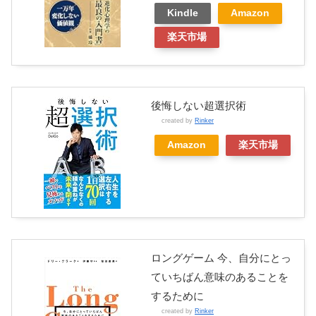
Kindle
Amazon
楽天市場
後悔しない超選択術
created by
Rinker
Amazon
楽天市場
ロングゲーム 今、自分にとっ
ていちばん意味のあることを
するために
created by
Rinker