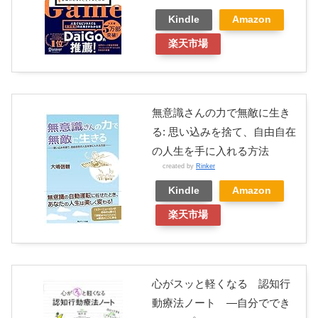
Kindle
Amazon
楽天市場
無意識さんの力で無敵に生き
る: 思い込みを捨て、自由自在
の人生を手に入れる方法
created by
Rinker
Kindle
Amazon
楽天市場
心がスッと軽くなる 認知行
動療法ノート ―自分ででき