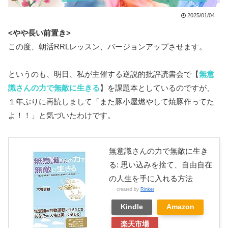
2025/01/04
<やや長い前置き>
この度、朝活RRLレッスン、バージョンアップさせます。
というのも、明日、私が主催する逆説的批評読書会で【
無意
識さんの力で無敵に生きる
】を課題本としているのですが、
１年ぶりに再読しまして「また豚小屋燃やして焼豚作ってた
よ！！」と気づいたわけです。
無意識さんの力で無敵に生き
る: 思い込みを捨て、自由自在
の人生を手に入れる方法
created by
Rinker
Kindle
Amazon
楽天市場