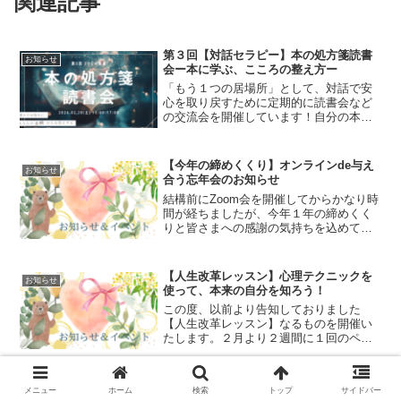
関連記事
第３回【対話セラピー】本の処方箋読書
お知らせ
会ー本に学ぶ、こころの整え方ー
「もう１つの居場所」として、対話で安
心を取り戻すために定期的に読書会など
の交流会を開催しています！自分の本棚
かなリアルタイムで選書して本を紹介し
合う【本の処方箋読書会】。現在、ほん
の入り口さんのオープンダイアローグ勉
【今年の締めくくり】オンラインde与え
お知らせ
強会に参加しているため、...
合う忘年会のお知らせ
結構前にZoom会を開催してからかなり時
間が経ちましたが、今年１年の締めくく
りと皆さまへの感謝の気持ちを込めて
【オンライン忘年会】を開催します。日
時：2024年12月30日(月)20時～22時頃ま
で参加費：無料申込締切：開催時間直前
【人生改革レッスン】心理テクニックを
お知らせ
まで申込...
使って、本来の自分を知ろう！
この度、以前より告知しておりました
【人生改革レッスン】なるものを開催い
たします。２月より２週間に１回のペー
スで行おうかと考えております。毎回
Zoomでの開催で、１時間に２個以上の心
理テクニックや大嶋信頼先生のメソッド
前回読書会の感想とレコメンド本の紹介
メニュー
ホーム
検索
トップ
サイドバー
お知らせ
を使って、「本来の自分」...