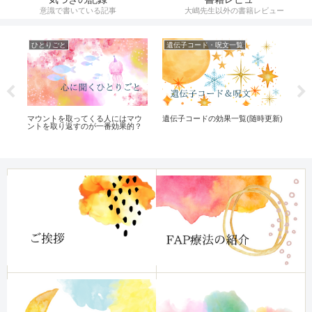
意識で書いている記事
大嶋先生以外の書籍レビュー
ひとりごと
遺伝子コード・呪文一覧
催
の
マウントを取ってくる人にはマウ
遺伝子コードの効果一覧(随時更新)
【
ントを取り返すのが一番効果的？
り