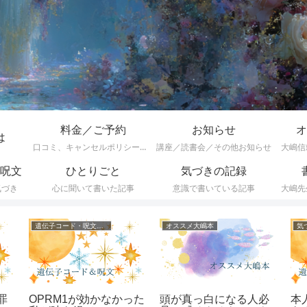
料金／ご予約
お知らせ
オ
は
口コミ、キャンセルポリシーなど
講座／読書会／その他お知らせ
大嶋信
呪文
ひとりごと
気づきの記録
気づき
心に聞いて書いた記事
意識で書いている記事
大嶋先
遺伝子コード・呪文一覧
オススメ大嶋本
気
罪
OPRM1が効かなかった
頭が真っ白になる人必
本