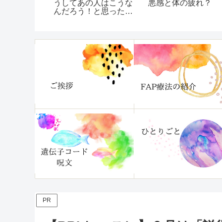
くて困って
うしてあの人はこうな
悪感と体の疲れ？
！『片づけ
んだろう！と思ったら
分がいます
『あなたを疲れさせる
』
あの人を「どうでもい
いや」と思えるように
なる本』レビュー
PR