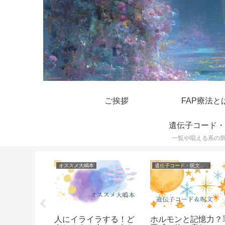
ご挨拶
FAP療法と
遺伝子コード・
一覧や唱える系の
オススメ大嶋本
遺伝子コード・呪文一覧
んや長年片
人にイライラする！ど
ホルモンと記憶力？