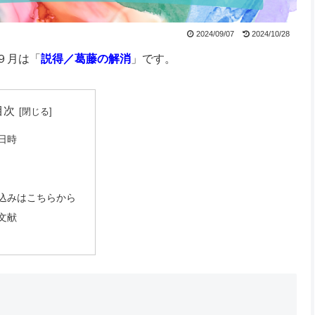
2024/09/07
2024/10/28
９月は「
説得／葛藤の解消
」です。
目次
日時
込みはこちらから
文献