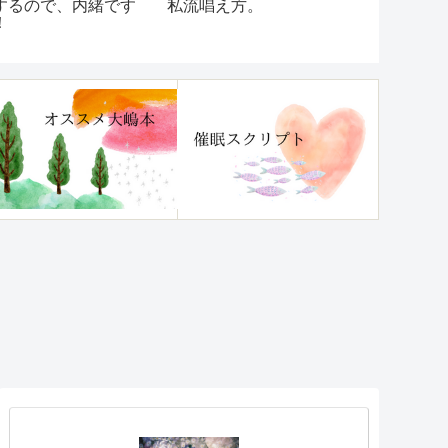
するので、内緒です
私流唱え方。
れたらスル
！
一番。