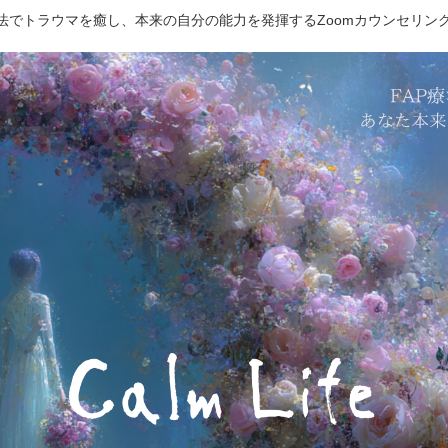
療法でトラウマを癒し、本来の自分の能力を発揮するZoomカウンセリン