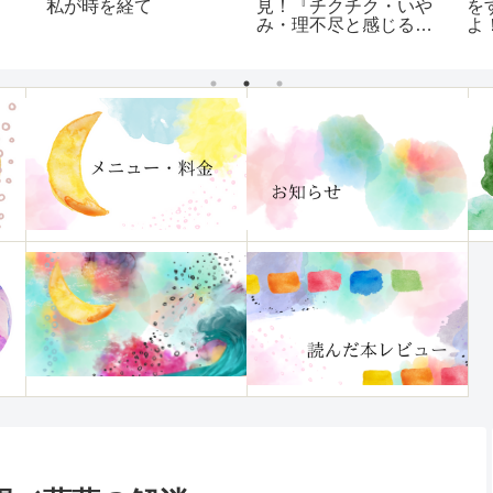
私が時を経て
見！『チクチク・いや
を
み・理不尽と感じる
よ
「ほんのひと言」に傷
つかなくなる本』レビ
ュー