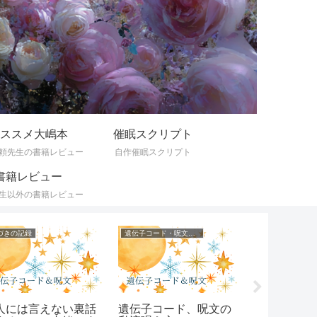
ススメ大嶋本
催眠スクリプト
頼先生の書籍レビュー
自作催眠スクリプト
書籍レビュー
生以外の書籍レビュー
づきの記録
遺伝子コード・呪文一覧
ひとりごと
人には言えない裏話
遺伝子コード、呪文の
心にもない