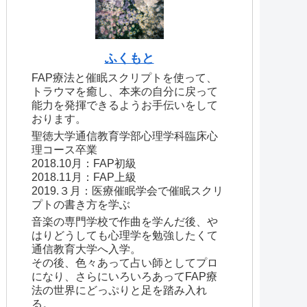
ふくもと
FAP療法と催眠スクリプトを使って、
トラウマを癒し、本来の自分に戻って
能力を発揮できるようお手伝いをして
おります。
聖徳大学通信教育学部心理学科臨床心
理コース卒業
2018.10月：FAP初級
2018.11月：FAP上級
2019.３月：医療催眠学会で催眠スクリ
プトの書き方を学ぶ
音楽の専門学校で作曲を学んだ後、や
はりどうしても心理学を勉強したくて
通信教育大学へ入学。
その後、色々あって占い師としてプロ
になり、さらにいろいろあってFAP療
法の世界にどっぷりと足を踏み入れ
る。