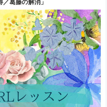
得／葛藤の解消」