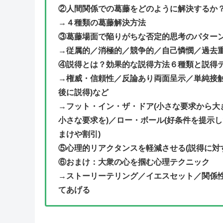
②人間関係での葛藤をどのように解決するか
→４種類の葛藤解決方法
③葛藤場面で陥りがちな否定的思考のパター
→従属的／消極的／競争的／自己憐憫／過去
④説得とは？効果的な説得方法６種類と説得
→権威・信頼性／反論あり両面呈示／単純接触
後に説得)など
→フット・イン・ザ・ドア(小さな要求から大
小さな要求を)／ロー・ボール(好条件を提示
まけや割引)
⑤心理的リアクタンスを軽減させる(説得に対
⑥おまけ：大衆の心を掴む心理テクニック
→ストーリーテリング／イエスセット／関係性
てあげる