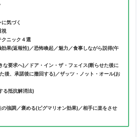
？
ンに気づく
重視
テクニック４選
効果(返報性)／恐怖喚起／魅力／食事しながら説得(午
きな要求へ)／ドア・イン・ザ・フェイス(断らせた後に
した後、承諾後に撤回する)／ザッツ・ノット・オール(お
する抵抗解消法)
の強調／褒める(ピグマリオン効果)／相手に楽をさせ