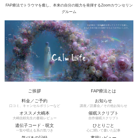
FAP療法でトラウマを癒し、本来の自分の能力を発揮するZoomカウンセリン
グルーム
ご挨拶
FAP療法とは
料金／ご予約
お知らせ
口コミ、キャンセルポリシーなど
講座／読書会／その他お知らせ
オススメ大嶋本
催眠スクリプト
大嶋信頼先生の書籍レビュー
自作催眠スクリプト
遺伝子コード・呪文
ひとりごと
一覧や唱える系の気づき
心に聞いて書いた記事
気づきの記録
書籍レビュー