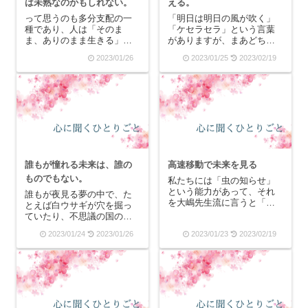
は未熟なのかもしれない。
える。
って思うのも多分支配の一
「明日は明日の風が吹く」
種であり、人は「そのま
「ケセラセラ」という言葉
ま、ありのまま生きる」と
がありますが、まあどちら
いうことはとても大変なの
も「今が絶望的な状況であ
2023/01/26
2023/01/25
2023/02/19
かもしれません。だって、
っても、人生なんとかなる
自由に生きようと思った
はず」みたいな意味の言葉
ら、あの人が邪魔してく
ですね。今、『チクチク・
る！というのは私の中でし
いやみ・理不尽と感じる
ょっちゅうあって、じゃあ
「ほんのひと言」に傷つか
その邪魔なんか気にせずに
なくなる本』を再読してい
好きな...
る...
誰もが憧れる未来は、誰の
高速移動で未来を見る
ものでもない。
私たちには「虫の知らせ」
という能力があって、それ
誰もが夜見る夢の中で、た
を大嶋先生流に言うと「い
とえば白ウサギが穴を掘っ
くつもの未来を体験してい
ていたり、不思議の国のワ
るパラレルワールドを私た
ンダーランドに落ちていく
2023/01/24
2023/01/26
2023/01/23
2023/02/19
ちは知っているから」とな
穴があったり…人が比較的
るのですしょう。ある時間
よく見る夢のランキングに
軸の私はお金がなくてとて
「落ちる夢」というのがあ
も貧困だけど、ある時間軸
るらしい。私は落ちる夢よ
の私はとても裕福で有り
り「死ぬ夢」をはるかに多
余...
く見ていて、その死に方
も...