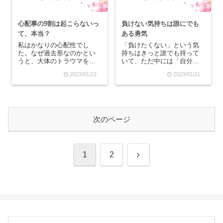
心配事の9割は起こらないっ
負けない気持ちは誰にでも
て、本当？
ある勇気
私はかなりの心配性でし
「負けたくない」という気
た。なぜ過去形なのかとい
持ちはきっと誰でも持って
うと、大体のトラウマを取
いて、ただ中には「自分が
っていくとフラッシュバッ
勝つぐらいなら、相手に花
2023/01/22
2023/01/21
クの頻度がかなり少なくな
を持たせたい」という気持
っていったので、人生で
ちもあるのかもしれませ
「心配する」ということが
ん。人生は勝ち負けで決め
減ったのだと思います。で
れるようなものではありま
は、どんな時に心配してい
せんが、それでも時には誰
たのかというと、「自分が
かと勝負をして、何かを勝
次のページ
思い...
ち...
次
1
2
へ