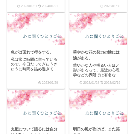
ょう。薔薇は自分の美しさ
のどれもが「催眠スクリプ
2023/01/31
2024/01/21
2023/01/30
を保とうだなんて自分では
ト」のようになっていま
思ってはいないかもしれな
す。この本もその内の一冊
いけれど、生まれた時から
であり、催眠効果があるの
成長してどんどん上へと伸
で読んでいるだけで内容は
びていって枝葉を伸ばし
分からなくても、無意識に
て...
何かしらの変化があるかも
し...
急がば回れで得をする。
華やかな花の努力の陰には
涙がある。
私は常に時間に焦っている
ので、今日だってぎゅうぎ
華やかな人や明るい人ほど
ゅうに時間を詰め過ぎて、
影があるって、最近の心理
郵便局の再配達が早く来過
学などの界隈では有名なん
ぎてまた不在表入ってまし
じゃないかと思います。明
2023/01/29
2023/01/28
2023/02/19
た。(簡易書留なので、宅配
るい人ほど努力家であった
ボックスやポスト使えない
り、はたまた暗い人がじゃ
のが辛い)で、なんでこんな
あ努力家でないのか？とい
ことになったのかという
うとそういうことでもない
と、昨日サロンの撤収作...
と思うんです。なぜ、人
は“明るい”“暗い”に区別...
支配について語るには自分
明日の風が吹けば、また笑