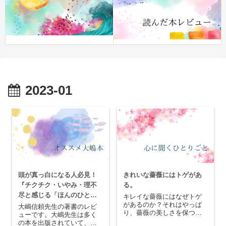
2023-01
頭が真っ白になる人必見！
きれいな薔薇にはトゲがあ
『チクチク・いやみ・理不
る。
尽と感じる「ほんのひと
キレイな薔薇にはなぜトゲ
があるのか？それはやっぱ
言」に傷つかなくなる本』
大嶋信頼先生の著書のレビ
り、薔薇の美しさを保つた
ューです。大嶋先生は多く
レビュー
めにはトゲが必要なのでし
の本を出版されていて、そ