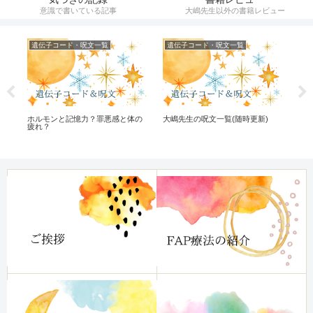
意識で書いている記事
大嶋先生以外の書籍レビュー
遺伝子コード・呪文一覧
遺伝子コード・呪文一覧
気
ホルモンと記憶力？罪悪感と体の
大嶋先生の呪文一覧(随時更新)
本
な
疲れ？
で
け