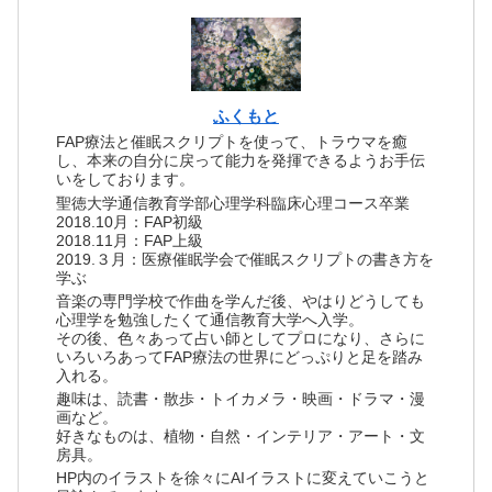
ふくもと
FAP療法と催眠スクリプトを使って、トラウマを癒
し、本来の自分に戻って能力を発揮できるようお手伝
いをしております。
聖徳大学通信教育学部心理学科臨床心理コース卒業
2018.10月：FAP初級
2018.11月：FAP上級
2019.３月：医療催眠学会で催眠スクリプトの書き方を
学ぶ
音楽の専門学校で作曲を学んだ後、やはりどうしても
心理学を勉強したくて通信教育大学へ入学。
その後、色々あって占い師としてプロになり、さらに
いろいろあってFAP療法の世界にどっぷりと足を踏み
入れる。
趣味は、読書・散歩・トイカメラ・映画・ドラマ・漫
画など。
好きなものは、植物・自然・インテリア・アート・文
房具。
HP内のイラストを徐々にAIイラストに変えていこうと