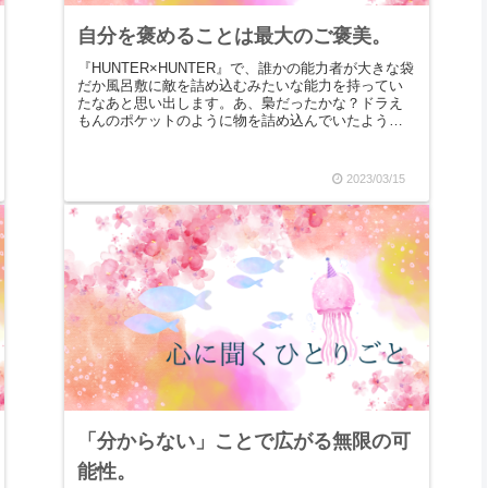
自分を褒めることは最大のご褒美。
『HUNTER×HUNTER』で、誰かの能力者が大きな袋
だか風呂敷に敵を詰め込むみたいな能力を持ってい
たなあと思い出します。あ、梟だったかな？ドラえ
もんのポケットのように物を詰め込んでいたよう
な…(あやふやな覚え方)で、私もそんな大きな風呂...
2023/03/15
「分からない」ことで広がる無限の可
能性。