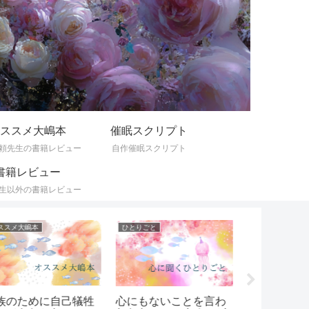
ススメ大嶋本
催眠スクリプト
頼先生の書籍レビュー
自作催眠スクリプト
書籍レビュー
生以外の書籍レビュー
ススメ大嶋本
ひとりごと
気づきの記録
族のために自己犠牲
GeneSwit
心にもないことを言わ