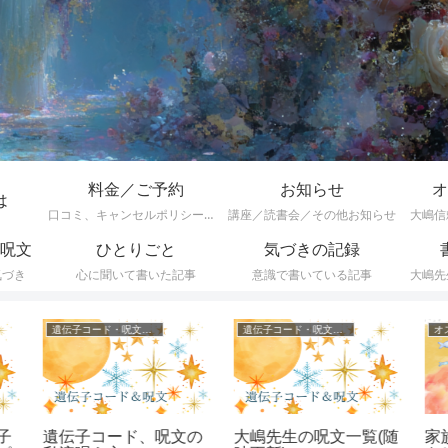
料金／ご予約
お知らせ
オ
は
口コミ、キャンセルポリシーなど
講座／読書会／その他お知らせ
大嶋信
呪文
ひとりごと
気づきの記録
気づき
心に聞いて書いた記事
意識で書いている記事
大嶋先
遺伝子コード・呪文一覧
遺伝子コード・呪文一覧
オ
子
遺伝子コード、呪文の
大嶋先生の呪文一覧(随
家