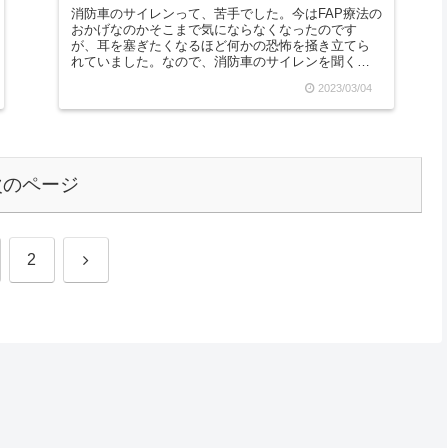
消防車のサイレンって、苦手でした。今はFAP療法の
おかげなのかそこまで気にならなくなったのです
が、耳を塞ぎたくなるほど何かの恐怖を掻き立てら
れていました。なので、消防車のサイレンを聞くた
びに私は得体の知れない恐怖―――たとえばお化け
2023/03/04
が出てき...
次のページ
次
2
へ