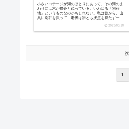
小さいコテージが湖のほとりにあって、その湖のま
わりには木が鬱蒼と茂っている。いわゆる「別荘
地」というものなのかもしれない。私は昔から、山
奥に別荘を買って、老後は誰とも接点を持たず一人
でゆっくり過ごしたいという願望がありました。今
2023/03/10
の彼氏は真逆...
1