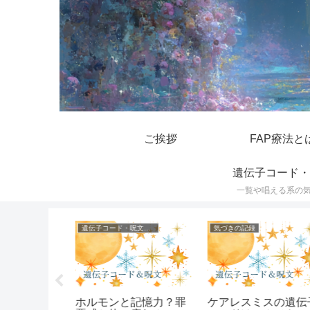
ご挨拶
FAP療法と
遺伝子コード・
一覧や唱える系の
遺伝子コード・呪文一覧
気づきの記録
で上手くい
ホルモンと記憶力？罪
ケアレスミスの遺伝