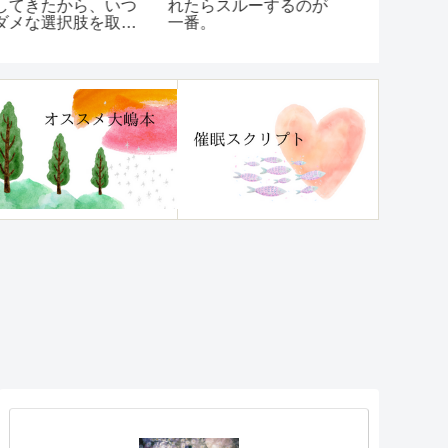
してきたから、いつ
ド検索ナビ
れたらスルーするのが
ダメな選択肢を取っ
ます！
一番。
しまう…【いつも
ダメなほうへいって
まう」クセを治す方
】レビュー