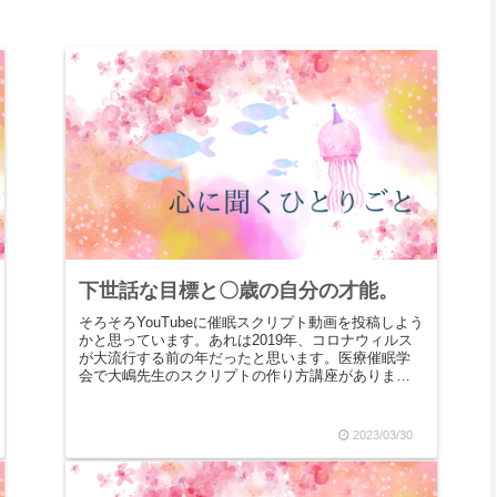
下世話な目標と〇歳の自分の才能。
そろそろYouTubeに催眠スクリプト動画を投稿しよう
かと思っています。あれは2019年、コロナウィルス
が大流行する前の年だったと思います。医療催眠学
会で大嶋先生のスクリプトの作り方講座がありまし
た。その時に習った方法で毎日２、３個、自分の...
2023/03/30