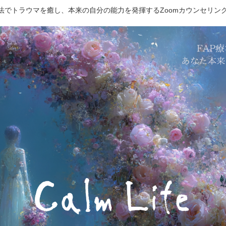
療法でトラウマを癒し、本来の自分の能力を発揮するZoomカウンセリン