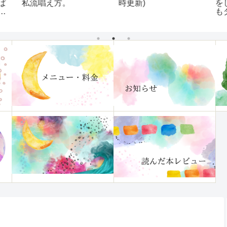
ぱ
私流唱え方。
時更新)
を
も
て
「
し
法