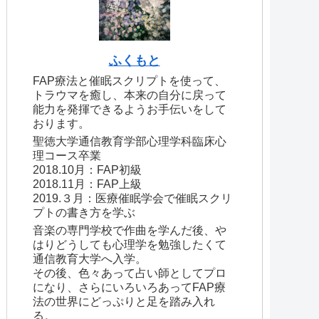
ふくもと
FAP療法と催眠スクリプトを使って、
トラウマを癒し、本来の自分に戻って
能力を発揮できるようお手伝いをして
おります。
聖徳大学通信教育学部心理学科臨床心
理コース卒業
2018.10月：FAP初級
2018.11月：FAP上級
2019.３月：医療催眠学会で催眠スクリ
プトの書き方を学ぶ
音楽の専門学校で作曲を学んだ後、や
はりどうしても心理学を勉強したくて
通信教育大学へ入学。
その後、色々あって占い師としてプロ
になり、さらにいろいろあってFAP療
法の世界にどっぷりと足を踏み入れ
る。