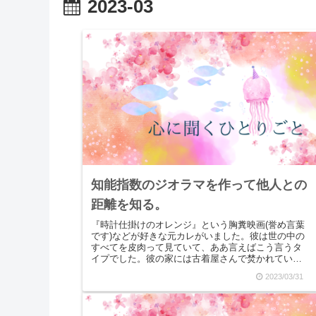
2023-03
知能指数のジオラマを作って他人との
距離を知る。
『時計仕掛けのオレンジ』という胸糞映画(誉め言葉
です)などが好きな元カレがいました。彼は世の中の
すべてを皮肉って見ていて、ああ言えばこう言うタ
イプでした。彼の家には古着屋さんで焚かれている
白檀のお香が焚かれていて、その元カレと同じよう
2023/03/31
に白檀...