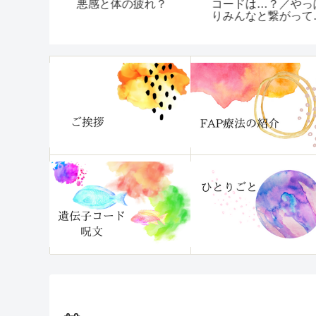
話集【随時
悪感と体の疲れ？
コードは…？／やっ
りみんなと繋がって
た！