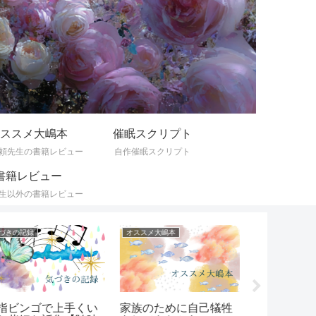
ススメ大嶋本
催眠スクリプト
頼先生の書籍レビュー
自作催眠スクリプト
書籍レビュー
生以外の書籍レビュー
づきの記録
オススメ大嶋本
ひとりごと
指ビンゴで上手くい
家族のために自己犠牲
マウントを