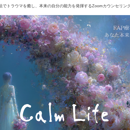
療法でトラウマを癒し、本来の自分の能力を発揮するZoomカウンセリン