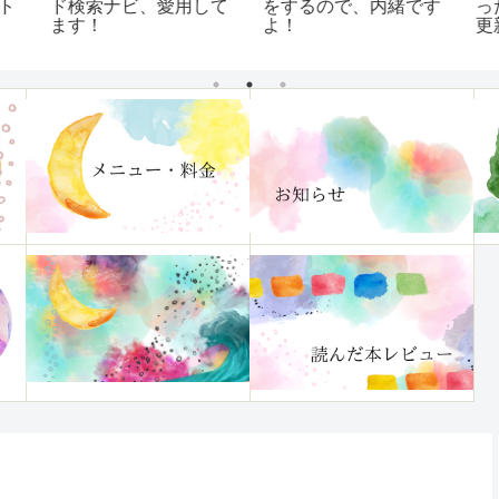
ト
っ
ド検索ナビ、愛用して
をするので、内緒です
更
ます！
よ！