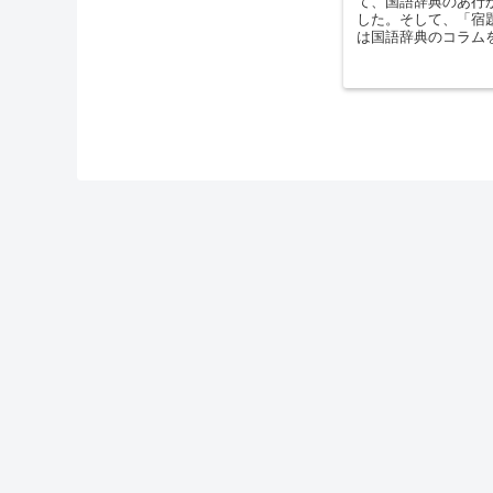
て、国語辞典のあ行
した。そして、「宿
は国語辞典のコラム
えて、虹の色を覚え
「何かの役に...