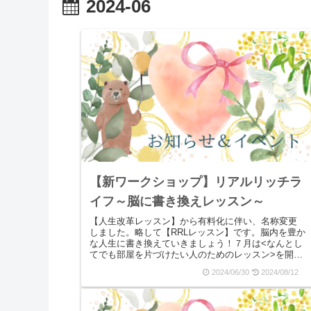
2024-06
【新ワークショップ】リアルリッチラ
イフ～脳に書き換えレッスン～
【人生改革レッスン】から有料化に伴い、名称変更
しました。略して【RRLレッスン】です。脳内を豊か
な人生に書き換えていきましょう！７月は<なんとし
てでも部屋を片づけたい人のためのレッスン>を開催
いたします。前回までの【人生改革レッスン】でお
2024/06/30
2024/08/12
聞...