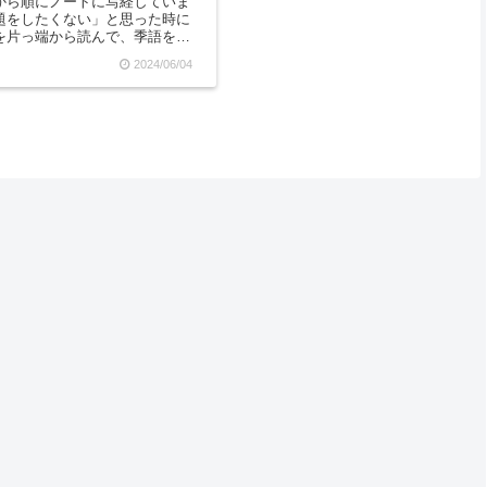
から順にノートに写経していま
題をしたくない」と思った時に
を片っ端から読んで、季語を覚
たりしていましたが、大して
2024/06/04