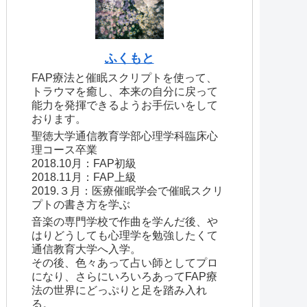
ふくもと
FAP療法と催眠スクリプトを使って、
トラウマを癒し、本来の自分に戻って
能力を発揮できるようお手伝いをして
おります。
聖徳大学通信教育学部心理学科臨床心
理コース卒業
2018.10月：FAP初級
2018.11月：FAP上級
2019.３月：医療催眠学会で催眠スクリ
プトの書き方を学ぶ
音楽の専門学校で作曲を学んだ後、や
はりどうしても心理学を勉強したくて
通信教育大学へ入学。
その後、色々あって占い師としてプロ
になり、さらにいろいろあってFAP療
法の世界にどっぷりと足を踏み入れ
る。