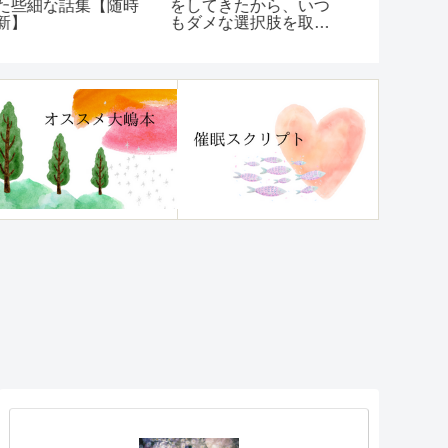
た些細な話集【随時
をしてきたから、いつ
人にはマウ
新】
もダメな選択肢を取っ
返すのが一
てしまう…【いつも
「ダメなほうへいって
しまう」クセを治す方
法】レビュー