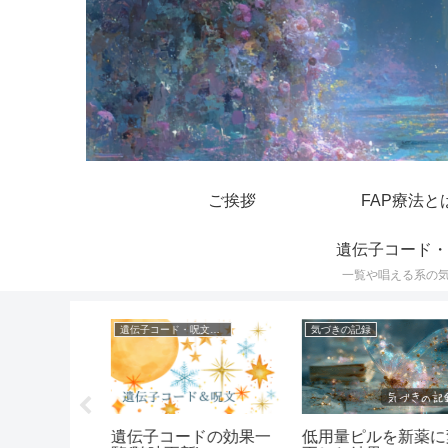
ご挨拶
FAP療法と
遺伝子コード・
一覧や唱える系の
遺伝子コード・呪文一覧
気づきの記録
んや長年片
低用量ピルを新薬に
遺伝子コードの効果一