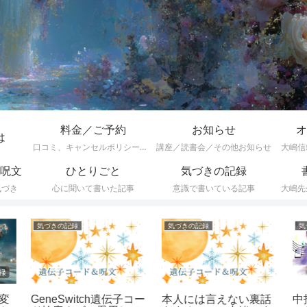
料金／ご予約
お知らせ
オ
は
口コミ、キャンセルポリシーなど
講座／読書会／その他お知らせ
大嶋信
呪文
ひとりごと
気づきの記録
気づき
心に聞いて書いた記事
意識で書いている記事
大嶋先
気づきの記録
気づきの記録
気
変
中
GeneSwitch遺伝子コー
本人には言えない裏話