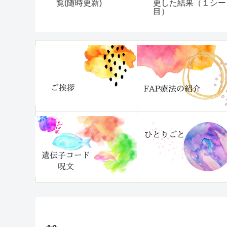
くて困って
更した結果（１シー
覧(随時更新)
！『片づけ
目）
分がいます
』