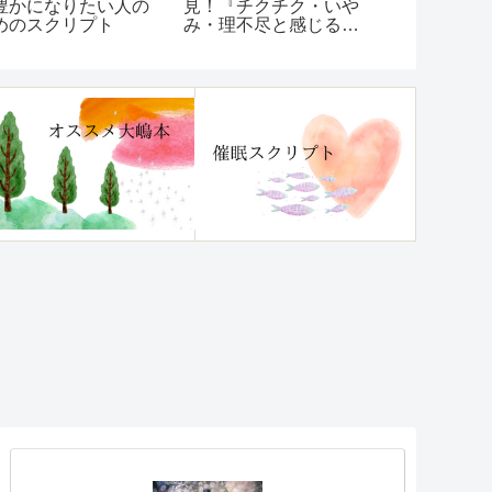
豊かになりたい人の
見！『チクチク・いや
をしてきた
めのスクリプト
み・理不尽と感じる
もダメな選
「ほんのひと言」に傷
てしまう…
つかなくなる本』レビ
「ダメなほ
ュー
しまう」ク
法】レビュ