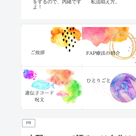
)
をするので、内緒です
私流唱え方。
よ！
PR