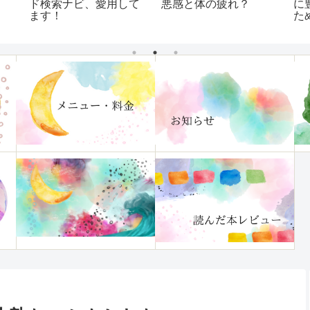
ド検索ナビ、愛用して
悪感と体の疲れ？
に
ます！
た