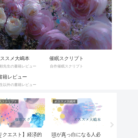
ススメ大嶋本
催眠スクリプト
頼先生の書籍レビュー
自作催眠スクリプト
書籍レビュー
生以外の書籍レビュー
眠スクリプト
オススメ大嶋本
オススメ大嶋本
リクエスト】経済的
頭が真っ白になる人必
家族のため