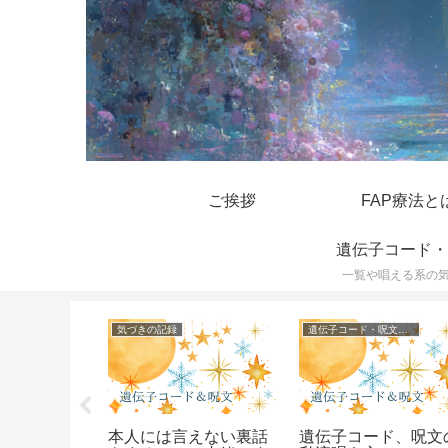
ご挨拶
FAP療法と
遺伝子コード・
一覧や唱える系の
遺伝子コード・呪文一覧
気づきの記録
遺伝子コード・呪文一覧
ドの効果一
本人には言えない裏話
遺伝子コード、呪文