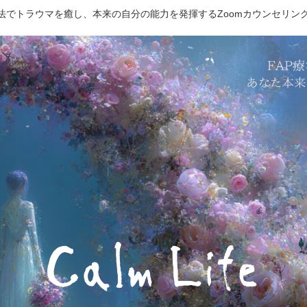
療法でトラウマを癒し、本来の自分の能力を発揮するZoomカウンセリン