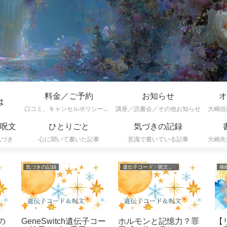
料金／ご予約
お知らせ
オ
は
口コミ、キャンセルポリシーなど
講座／読書会／その他お知らせ
大嶋信
呪文
ひとりごと
気づきの記録
気づき
心に聞いて書いた記事
意識で書いている記事
大嶋先
気づきの記録
遺伝子コード・呪文一覧
催
の
GeneSwitch遺伝子コー
ホルモンと記憶力？罪
【