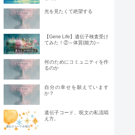
光を見たくて絶望する
【Gene Life】遺伝子検査受け
てみた！②～体質(能力)～
何のためにコミュニティを作
るのか
自分の幸せを願えています
か？
遺伝子コード、呪文の私流唱
え方。