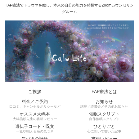
FAP療法でトラウマを癒し、本来の自分の能力を発揮するZoomカウンセリン
グルーム
ご挨拶
FAP療法とは
料金／ご予約
お知らせ
口コミ、キャンセルポリシーなど
講座／読書会／その他お知らせ
オススメ大嶋本
催眠スクリプト
大嶋信頼先生の書籍レビュー
自作催眠スクリプト
遺伝子コード・呪文
ひとりごと
一覧や唱える系の気づき
心に聞いて書いた記事
気づきの記録
書籍レビュー