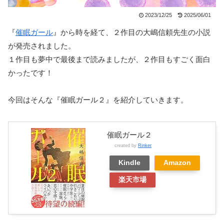
2023/12/25
2025/06/01
『
催眠ガール
』から時を経て、２作目の大嶋信頼先生の小説
が発売されました。
１作目も夢中で最後まで読みましたが、２作目もすごく面白
かったです！
今回はそんな『催眠ガール２』を紹介していきます。
催眠ガール２
created by
Rinker
Kindle
Amazon
楽天市場