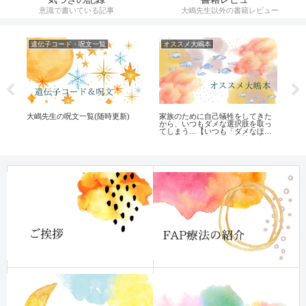
意識で書いている記事
大嶋先生以外の書籍レビュー
遺伝子コード・呪文一覧
オススメ大嶋本
遺
を経
大嶋先生の呪文一覧(随時更新)
家族のために自己犠牲をしてきた
ホ
から、いつもダメな選択肢を取っ
疲
てしまう…【いつも「ダメなほう
へいってしまう」クセを治す方
法】レビュー