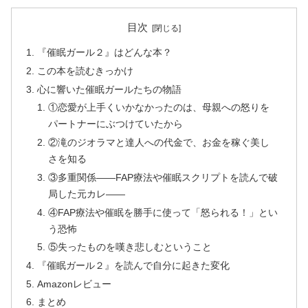
目次
『催眠ガール２』はどんな本？
この本を読むきっかけ
心に響いた催眠ガールたちの物語
①恋愛が上手くいかなかったのは、母親への怒りを
パートナーにぶつけていたから
②滝のジオラマと達人への代金で、お金を稼ぐ美し
さを知る
③多重関係――FAP療法や催眠スクリプトを読んで破
局した元カレ――
④FAP療法や催眠を勝手に使って「怒られる！」とい
う恐怖
⑤失ったものを嘆き悲しむということ
『催眠ガール２』を読んで自分に起きた変化
Amazonレビュー
まとめ