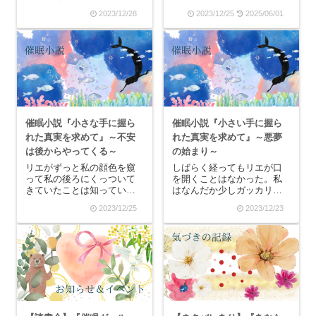
を一緒にやってみません
１作目も夢中で最後まで読
2023/12/28
2023/12/25
2025/06/01
か？ということで、募集い
みましたが、２作目もすご
たします！※大嶋信頼先生
く面白かったです！今回は
の『「催眠ガール」から学
そんな『催眠ガール２』を
ぶ現代催眠のススメ』に参
紹介していきます。『催眠
加された方限定になりま
ガール２』はどんな本？前
す。【イメージを使っ...
作『催眠ガール』でお師
匠...
催眠小説『小さな手に握ら
催眠小説『小さい手に握ら
れた真実を求めて』～不安
れた真実を求めて』～悪夢
は後からやってくる～
の始まり～
リエがずっと私の顔色を窺
しばらく経ってもリエが口
って私の後ろにくっついて
を開くことはなかった。私
きていたことは知っていま
はなんだか少しガッカリし
す。なぜなら、リエにあー
た気持ちになったけれど、
2023/12/25
2023/12/23
したいこーしたいと言われ
リエと黙ったまま静かな教
たことが一切ないから。リ
室で、窓の外の向こうから
エはいつも私の言葉に従っ
聞こえるかすかな自動車の
て動いてくれていたけれ
音を聞きながら過ごす時間
ど、私はそんなリエを信用
は、なんだか心地良い感じ
できなかったのです。「ど
がしていました。私がリ
う...
エ...