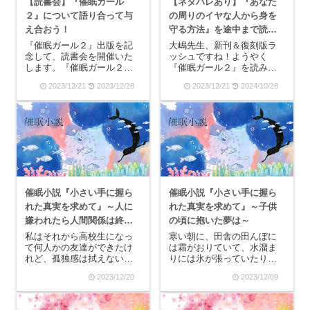
【読書会】『催眠ガール
【ネタバレあり】『あなた
２』について語り合って与
の周りのイヤな人から身を
え合おう！
守る方法』を途中まで読ん
だ感想
『催眠ガール２』出版を記
大嶋先生、新刊＆復刻版ラ
念して、読書会を開催いた
ッシュですね！ようやく
します。『催眠ガール２』
『催眠ガール２』を読み終
について、語り合って与え
わり、動物の本を読み始め
2023/12/21
2023/12/28
2023/12/21
2024/10/28
合おう！日時：2023年12月
ました。『動物にタイプ分
28日(木)20時30分～21時30
けて簡単！あなたの周りの
分会場：Zoom(オンライン)
イヤな人から身を守る方
今回から読書会の形式を少
法』めっちゃ良いです！！
し変えたいと思っており
『催眠ガール２』ももちろ
ま...
んすごく面白くて、のめり
込ん...
催眠小説『小さい手に握ら
催眠小説『小さい手に握ら
れた真実を求めて』～人に
れた真実を求めて』～子供
嫌われたら人間関係は終わ
の頃に抱いた夢は～
るのか？～
私はそれから高校生になっ
寒い朝に、田舎の田んぼに
て何人かの友達ができたけ
は霜がおりていて、水溜ま
れど、孤独感は拭えないま
りには氷が張っていたりし
までした。なぜなら、誰か
ます。すると、「はぁ
2023/12/20
2023/12/09
に本音を話しても分かって
～！」と吐いた息が白く空
もらえているのかもらえて
気の中に溶けていって、自
いないのか、私には確認す
分の頬が赤くなっているこ