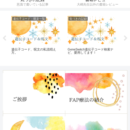
意識で書いている記事
大嶋先生以外の書籍レビュー
遺伝子コード・呪文一覧
気づきの記録
遺
の
遺伝子コード、呪文の私流唱え
GeneSwitch遺伝子コード検索ナ
大嶋
方。
ビ、愛用してます！