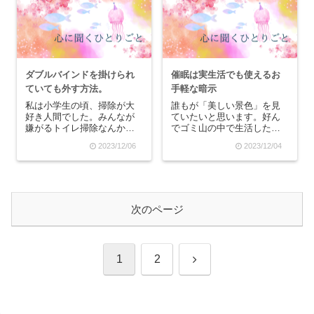
る方法がなかったからで
とに気づきます。手袋をし
す。一番仲の良い友達のリ
ていても指先がかじかんで
エと話したとしても、リエ
いて、上手く荷物を持てま
は...
せん...
ダブルバインドを掛けられ
催眠は実生活でも使えるお
ていても外す方法。
手軽な暗示
私は小学生の頃、掃除が大
誰もが「美しい景色」を見
好き人間でした。みんなが
ていたいと思います。好ん
嫌がるトイレ掃除なんか率
でゴミ山の中で生活したり
先してやってましたし、自
っていう人は、そうそうい
2023/12/06
2023/12/04
分の中では「掃除番長」的
ないかと思います。さて、
な感覚がありました。だけ
最近xとInstagramで毎日
ど、それって自分の中の何
『10分ラジオ』なるものを
かを否認して隠していると
配信しています。内容は、
したら、「家では掃除・片
最近あったことや私の気づ
付けができない自分」な
きを大嶋メソッ...
次のページ
ん...
次
1
2
へ