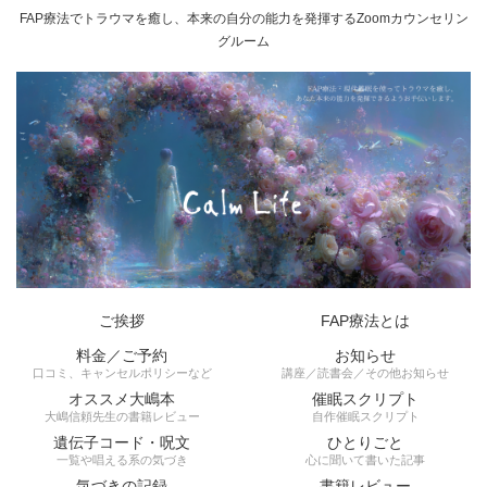
FAP療法でトラウマを癒し、本来の自分の能力を発揮するZoomカウンセリン
グルーム
ご挨拶
FAP療法とは
料金／ご予約
お知らせ
口コミ、キャンセルポリシーなど
講座／読書会／その他お知らせ
オススメ大嶋本
催眠スクリプト
大嶋信頼先生の書籍レビュー
自作催眠スクリプト
遺伝子コード・呪文
ひとりごと
一覧や唱える系の気づき
心に聞いて書いた記事
気づきの記録
書籍レビュー