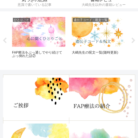
意識で書いている記事
大嶋先生以外の書籍レビュー
ひとりごと
遺伝子コード・呪文一覧
オ
な
FAP療法をぶっ通しでやり続けて
頭
大嶋先生の呪文一覧(随時更新)
ぶっ倒れた話②
チ
「
る