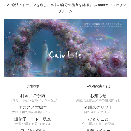
FAP療法でトラウマを癒し、本来の自分の能力を発揮するZoomカウンセリン
グルーム
ご挨拶
FAP療法とは
料金／ご予約
お知らせ
口コミ、キャンセルポリシーなど
講座／読書会／その他お知らせ
オススメ大嶋本
催眠スクリプト
大嶋信頼先生の書籍レビュー
自作催眠スクリプト
遺伝子コード・呪文
ひとりごと
一覧や唱える系の気づき
心に聞いて書いた記事
気づきの記録
書籍レビュー