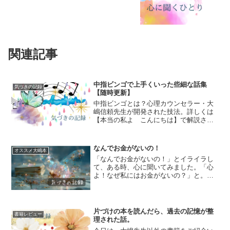
関連記事
中指ビンゴで上手くいった些細な話集
気づきの記録
【随時更新】
中指ビンゴとは？心理カウンセラー・大
嶋信頼先生が開発された技法。詳しくは
【本当の私よ こんにちは】で解説され
ています。今までインスタライブやレッ
スン等でちょこちょこ発信してきました
が、個人的に「おお！」と思った中指ビ
なんでお金がないの！
オススメ大嶋本
ンゴのお話をまとめてみま...
「なんでお金がないの！」とイライラし
て、ある時、心に聞いてみました。「心
よ！なぜ私にはお金がないの？」と。す
ると、心は「母親の影響だから」と言っ
てきます。なので、さらに「心よ！どん
な影響で私はいつもお金に困っている
の？」と聞いてみました。心...
片づけの本を読んだら、過去の記憶が整
書籍レビュー
理された話。