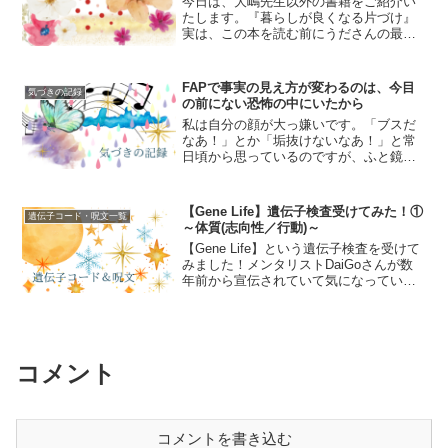
今日は、大嶋先生以外の書籍をご紹介い
たします。『暮らしが良くなる片づけ』
実は、この本を読む前にうださんの最近
出版された『書くだけで月の生活費が13
万円減った！「づんの家計簿術」』とい
う挑戦マンガをたまたま本屋さんで見つ
FAPで事実の見え方が変わるのは、今目
気づきの記録
けまして、一度はスルー...
の前にない恐怖の中にいたから
私は自分の顔が大っ嫌いです。「ブスだ
なあ！」とか「垢抜けないなあ！」と常
日頃から思っているのですが、ふと鏡を
見た時に「なんやこのクソブスは！！」
と発作が起きるレベルで自分の顔がドブ
スに見える時があります。かと思えば、
【Gene Life】遺伝子検査受けてみた！①
遺伝子コード・呪文一覧
「あれ？なんかそこまでブ...
～体質(志向性／行動)～
【Gene Life】という遺伝子検査を受けて
みました！メンタリストDaiGoさんが数
年前から宣伝されていて気になっていた
のですが、ようやく受けてました。サブ
スク登録をしてGenesis2.0(体質や疾患リ
スク)を受け、追加でMySelf2...
コメント
コメントを書き込む