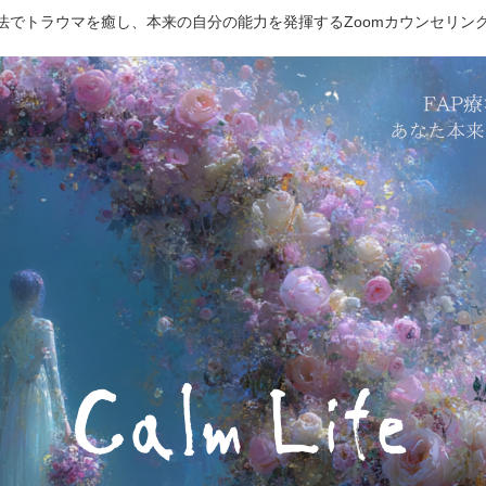
療法でトラウマを癒し、本来の自分の能力を発揮するZoomカウンセリン