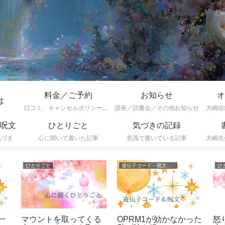
料金／ご予約
お知らせ
オ
は
口コミ、キャンセルポリシーなど
講座／読書会／その他お知らせ
大嶋信
呪文
ひとりごと
気づきの記録
気づき
心に聞いて書いた記事
意識で書いている記事
大嶋先
ひとりごと
遺伝子コード・呪文一覧
ひ
一
OPRM1が効かなかった
怒
マウントを取ってくる