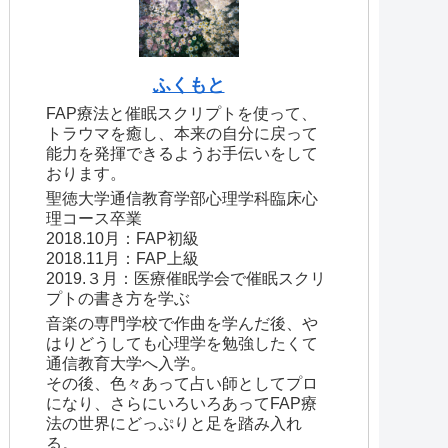
ふくもと
FAP療法と催眠スクリプトを使って、
トラウマを癒し、本来の自分に戻って
能力を発揮できるようお手伝いをして
おります。
聖徳大学通信教育学部心理学科臨床心
理コース卒業
2018.10月：FAP初級
2018.11月：FAP上級
2019.３月：医療催眠学会で催眠スクリ
プトの書き方を学ぶ
音楽の専門学校で作曲を学んだ後、や
はりどうしても心理学を勉強したくて
通信教育大学へ入学。
その後、色々あって占い師としてプロ
になり、さらにいろいろあってFAP療
法の世界にどっぷりと足を踏み入れ
る。