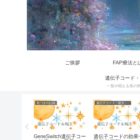
ご挨拶
FAP療法と
遺伝子コード・
一覧や唱える系の
気づきの記録
遺伝子コード・呪文一覧
んや長年片
GeneSwitch遺伝子コー
遺伝子コードの効果