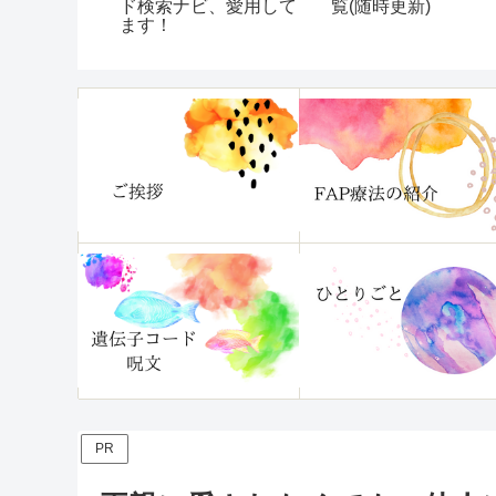
くて困って
ド検索ナビ、愛用して
覧(随時更新)
！『片づけ
ます！
分がいます
』
PR