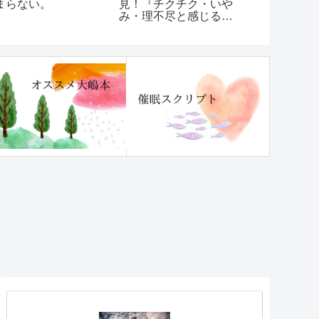
まらない。
見！『チクチク・いや
れたらスル
み・理不尽と感じる
一番。
「ほんのひと言」に傷
つかなくなる本』レビ
ュー