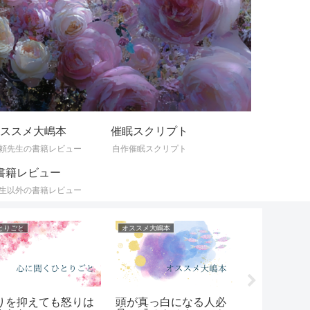
ススメ大嶋本
催眠スクリプト
頼先生の書籍レビュー
自作催眠スクリプト
書籍レビュー
生以外の書籍レビュー
とりごと
オススメ大嶋本
ひとりごと
りを抑えても怒りは
頭が真っ白になる人必
心にもない