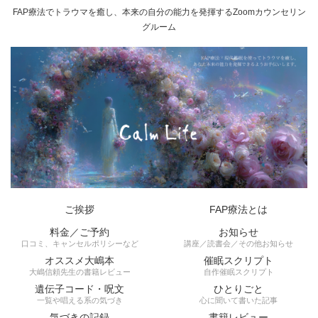
FAP療法でトラウマを癒し、本来の自分の能力を発揮するZoomカウンセリン
グルーム
ご挨拶
FAP療法とは
料金／ご予約
お知らせ
口コミ、キャンセルポリシーなど
講座／読書会／その他お知らせ
オススメ大嶋本
催眠スクリプト
大嶋信頼先生の書籍レビュー
自作催眠スクリプト
遺伝子コード・呪文
ひとりごと
一覧や唱える系の気づき
心に聞いて書いた記事
気づきの記録
書籍レビュー