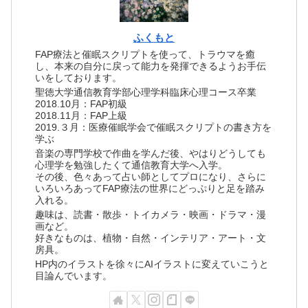
ふくもと
FAP療法と催眠スクリプトを使って、トラウマを癒
し、本来の自分に戻って能力を発揮できるようお手伝
いをしております。
聖徳大学通信教育学部心理学科臨床心理コース卒業
2018.10月：FAP初級
2018.11月：FAP上級
2019.３月：医療催眠学会で催眠スクリプトの書き方を
学ぶ
音楽の専門学校で作曲を学んだ後、やはりどうしても
心理学を勉強したくて通信教育大学へ入学。
その後、色々あって占い師としてプロになり、さらに
いろいろあってFAP療法の世界にどっぷりと足を踏み
入れる。
趣味は、読書・散歩・トイカメラ・映画・ドラマ・漫
画など。
好きなものは、植物・自然・インテリア・アート・文
房具。
HP内のイラストを徐々にAIイラストに変えていこうと
目論んでいます。