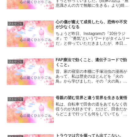
ずっと作っていました。(焼豚の話は『無
意識さんの力で無敵に生きる』より)焼豚
を作るという極限状態を経験しないと、
自分の無意識は働かないと思っていまし
た。ある意味それは間違っていなかった
心の傷が癒えて成長したら、恐怖や不安
ひとりごと
かもしれませんが、毎...
が少なくなる
ちょうど昨日、Instagramの『10分ラジ
オ』で「“勇気”というワードがタイムリー
だ」と仰っていただきましたが、本日の
心に聞くブログもまた同じようなお話み
たいです。私がまだ無垢だった頃、そ
う、昼下がりの保育園でみんなで一列に
FAP療法で効くこと、遺伝子コードで効
ひとりごと
並んで川沿い...
くこと。
昔、家の寝室の本棚に手塚治虫の漫画が
あって、私は歴史のほとんどを『火の
鳥』から学びました。その『火の鳥』の
話の中には、宇宙の話や原始時代の話、
地球が一度滅んだ後の話など、いろんな
ストーリーが描かれていたのですが、私
母親の望む世界と違う世界を生きる覚悟
ひとりごと
が特に惹かれたのは八百比丘...
私は、自転車で田舎の道をあてもなく彷
徨うのが大好きです。だけど、田舎だか
らどこまで行っても何をしていても「一
人では寂しい」と思ってしまう。じゃ
あ、私は一体何がしたいの？と高校生の
自分が自分に問いかけた時、「私は何を
したら楽しいのか分からない...
トラウマは穴を掘っても出てこない。