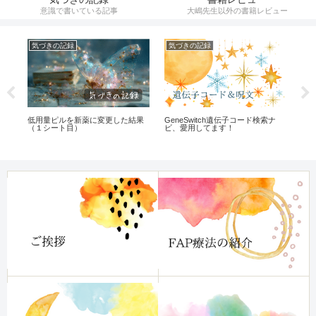
意識で書いている記事
大嶋先生以外の書籍レビュー
気づきの記録
気づきの記録
気
低用量ピルを新薬に変更した結果
GeneSwitch遺伝子コード検索ナ
中
（１シート目）
ビ、愛用してます！
話