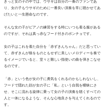
きっと女の子の中では、ウサギは自分の一番のファンであ
り、女の子もウサギのために一番良い演奏を常に聴かせてあ
げたいと一生懸命なのです。
そんな女の子がピアノの練習をする時にいつも着る服がある
のですが、それは真っ赤なフード付きのポンチョです。
女の子はこれを着た自分を「赤ずきんちゃん」だと思ってい
て、赤ずきんが狼をものともせずに美しいメロディーを奏で
るイメージでいると、堂々と難しい指使いの曲を弾きこなせ
るのです。
「赤」という色が女の子に勇気をくれるのかもしれないし、
フードで隠れた顔が女の子に「私」という自我を曖昧にさ
せ、そこに流れる旋律に乗って女の子の演奏を聴くすべての
人と一体になるような、そんな心地良さを与えてくれるので
す。