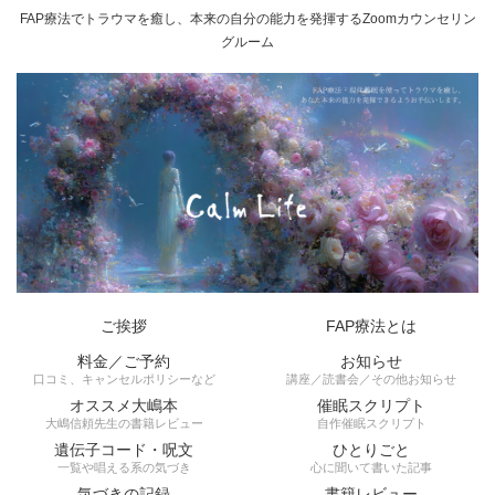
FAP療法でトラウマを癒し、本来の自分の能力を発揮するZoomカウンセリン
グルーム
ご挨拶
FAP療法とは
料金／ご予約
お知らせ
口コミ、キャンセルポリシーなど
講座／読書会／その他お知らせ
オススメ大嶋本
催眠スクリプト
大嶋信頼先生の書籍レビュー
自作催眠スクリプト
遺伝子コード・呪文
ひとりごと
一覧や唱える系の気づき
心に聞いて書いた記事
気づきの記録
書籍レビュー