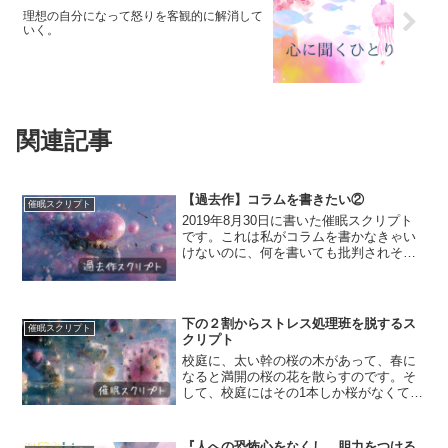
理想の自分になって怒りを客観的に解消して
いく。
関連記事
【過去作】コラムを書きたい②
催眠スクリプト
2019年8月30日に書いた催眠スクリプト
です。これは私がコラムを書かなきゃい
けないのに、何を書いても批判されそう
で怖くなって、何も書けなくなっていた
時に書いたスクリプトです。遊郭が目の
前にそびえ立っている。そういう時代に
生まれていないので...
下の２割からストレス処理班を脱するス
催眠スクリプト
クリプト
校庭に、太い幹の桜の木があって、春に
なると満開の桜の花を散らすのです。そ
して、校庭にはその1本しか桜がなくて、
あとはただ茶色いグラウンドが広がって
いるだけなので、校庭では少年たちが放
課後にサッカーをしたり野球をしたりし
『人への恐怖心をなくし、胆力をつける