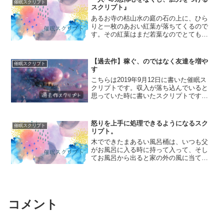
催眠スクリプト
て、その歓声でとても賑...
スクリプト』
あるお寺の枯山水の庭の石の上に、ひら
りと一枚のあおい紅葉が落ちてくるので
す。その紅葉はまだ若葉なのでとても小
さく、私のてのひらよりも小さいので、
すぐ風に吹かれて飛んでいきそうだなあ
と思ってみていたけれど、風が吹いて
【過去作】稼ぐ、のではなく友達を増や
催眠スクリプト
も、そばに鳥がおりたっても...
す
こちらは2019年9月12日に書いた催眠ス
クリプトです。収入が落ち込んでいると
思っていた時に書いたスクリプトです。
(周囲からすると、ずっと右肩上がりだっ
たのですが…)お金を得ようとすることを
目的とするのではなく、「友達」を増や
怒りを上手に処理できるようになるスク
催眠スクリプト
すことで自然と...
リプト。
木でできたまあるい風呂桶は、いつも父
がお風呂に入る時に持って入って、そし
てお風呂から出ると家の外の風に当てる
ために裏口の扉の裏に立て掛けられてい
ます。だから、強い風が吹くたびに、風
呂桶は勝手口の裏でカタカタカタと揺れ
る音を鳴らすのです。そう...
コメント