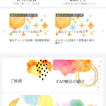
意識で書いている記事
大嶋先生以外の書籍レビュー
遺伝子コード・呪文一覧
遺伝子コード・呪文一覧
ひ
遺伝子コードの効果一覧(随時更新)
ホルモンと記憶力？罪悪感と体の
心
疲れ？
ー