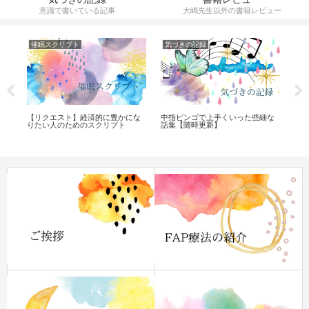
意識で書いている記事
大嶋先生以外の書籍レビュー
催眠スクリプト
気づきの記録
遺
【リクエスト】経済的に豊かにな
中指ビンゴで上手くいった些細な
遺
ル
りたい人のためのスクリプト
話集【随時更新】
方