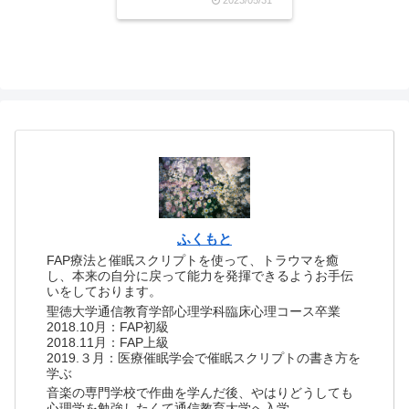
で、衝撃の事実でした。そ
れまで「水」を飲むという
習慣がなかったので水を飲
んでも味気がないし、もっ
と舌に刺激が欲しいような
感覚になっていました。こ
れ...
ふくもと
FAP療法と催眠スクリプトを使って、トラウマを癒
し、本来の自分に戻って能力を発揮できるようお手伝
いをしております。
聖徳大学通信教育学部心理学科臨床心理コース卒業
2018.10月：FAP初級
2018.11月：FAP上級
2019.３月：医療催眠学会で催眠スクリプトの書き方を
学ぶ
音楽の専門学校で作曲を学んだ後、やはりどうしても
心理学を勉強したくて通信教育大学へ入学。