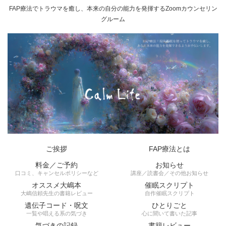
FAP療法でトラウマを癒し、本来の自分の能力を発揮するZoomカウンセリン
グルーム
ご挨拶
FAP療法とは
料金／ご予約
お知らせ
口コミ、キャンセルポリシーなど
講座／読書会／その他お知らせ
オススメ大嶋本
催眠スクリプト
大嶋信頼先生の書籍レビュー
自作催眠スクリプト
遺伝子コード・呪文
ひとりごと
一覧や唱える系の気づき
心に聞いて書いた記事
気づきの記録
書籍レビュー