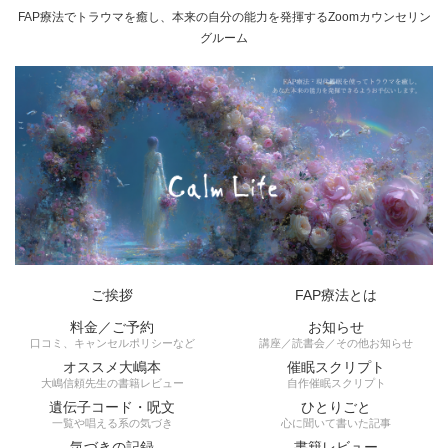
FAP療法でトラウマを癒し、本来の自分の能力を発揮するZoomカウンセリン
グルーム
ご挨拶
FAP療法とは
料金／ご予約
お知らせ
口コミ、キャンセルポリシーなど
講座／読書会／その他お知らせ
オススメ大嶋本
催眠スクリプト
大嶋信頼先生の書籍レビュー
自作催眠スクリプト
遺伝子コード・呪文
ひとりごと
一覧や唱える系の気づき
心に聞いて書いた記事
気づきの記録
書籍レビュー