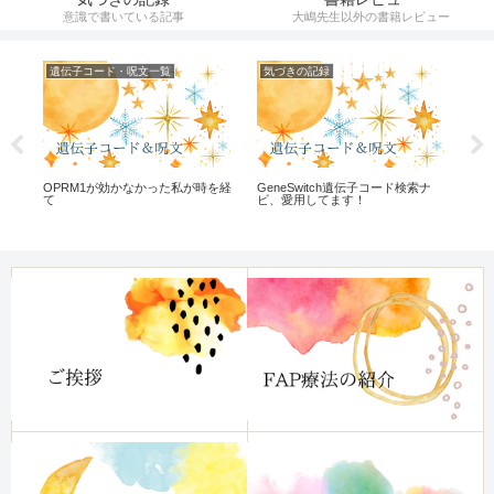
意識で書いている記事
大嶋先生以外の書籍レビュー
遺伝子コード・呪文一覧
気づきの記録
気
た
OPRM1が効かなかった私が時を経
GeneSwitch遺伝子コード検索ナ
ケ
っ
て
ビ、愛用してます！
は
う
て