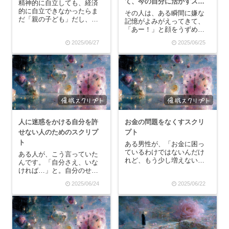
て、今の自分に活かすスク
精神的に自立しても、経済
的に自立できなかったらま
リプト
その人は、ある瞬間に嫌な
だ「親の子ども」だし、経
記憶がよみがえってきて、
済的に自立していても精神
「あー！」と顔をうずめた
的に未熟なら、果たして私
くなります。それは、たと
2025/06/27
2025/06/25
は「大人」だと言えるのだ
えば本を読んでいてある単
ろうか？そんなことを考え
語が目に入った時だった
ていると、目の前の水槽か
り、誰かの何かの言葉に引
らコポコポコポ…と空気の
っ掛かって記憶が呼び出さ
泡が上っていくのが見え
れるような時なんです。だ
ま...
から、私はそんなあの人
に、...
人に迷惑をかける自分を許
お金の問題をなくすスクリ
せない人のためのスクリプ
プト
ト
ある男性が、「お金に困っ
ているわけではないんだけ
ある人が、こう言っていた
れど、もう少し増えないか
んです。「自分さえ、いな
なあ」とポツリと呟きまし
ければ…」と。自分のせい
た。そして、その男性は桜
で相手の気分を害したり、
2025/06/24
2025/06/22
並木のある一本の桜の、太
余計なことをして人を嫌な
い幹の前に佇んでいるので
気持ちにさせてしまうのが
すが、頭上からちらちらと
耐えられない。だから、そ
美しい薄桃色の花びらが舞
んな自分を変えてほしいと
い散っていても、そんな
仰ったんです。なので、私
こ...
は、その人に花火の筒の