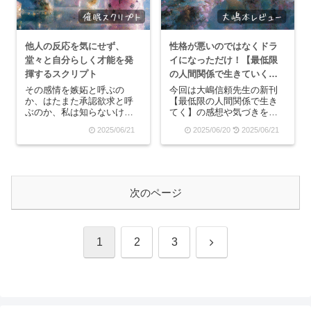
話...
他人の反応を気にせず、
性格が悪いのではなくドラ
堂々と自分らしく才能を発
イになっただけ！【最低限
揮するスクリプト
の人間関係で生きていく】
レビュー
その感情を嫉妬と呼ぶの
今回は大嶋信頼先生の新刊
か、はたまた承認欲求と呼
【最低限の人間関係で生き
ぶのか、私は知らないけれ
てく】の感想や気づきをシ
ど、でも誰かが誰かと仲良
ェアさせていただきます。
2025/06/21
2025/06/20
2025/06/21
くしていると、自分もその
どんな本？2025年５月にク
中に混ぜてもらいたいと思
ロスメディア・パブリッシ
うのです。そんな時に、憧
ングから発売された、今年
れがペロペロキャンディの
２冊目の大嶋先生の新刊で
形となって、今、私は右手
す。ビジネス書っぽい表紙
にその棒を握り締めてい
で今までと印象が違い...
次のページ
て、...
次
1
2
3
へ