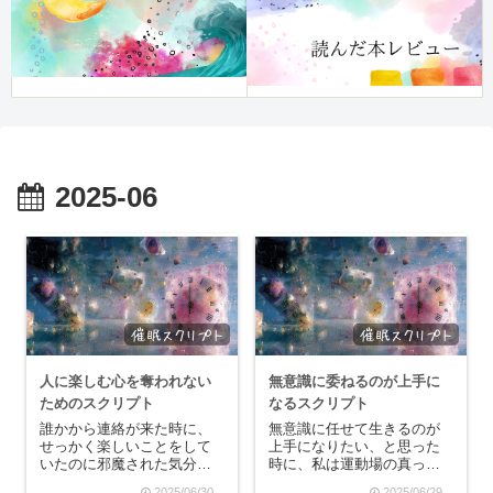
2025-06
人に楽しむ心を奪われない
無意識に委ねるのが上手に
ためのスクリプト
なるスクリプト
誰かから連絡が来た時に、
無意識に任せて生きるのが
せっかく楽しいことをして
上手になりたい、と思った
いたのに邪魔された気分に
時に、私は運動場の真っ白
なったり。「最近良い感
いゴールテープを思い出し
2025/06/30
2025/06/29