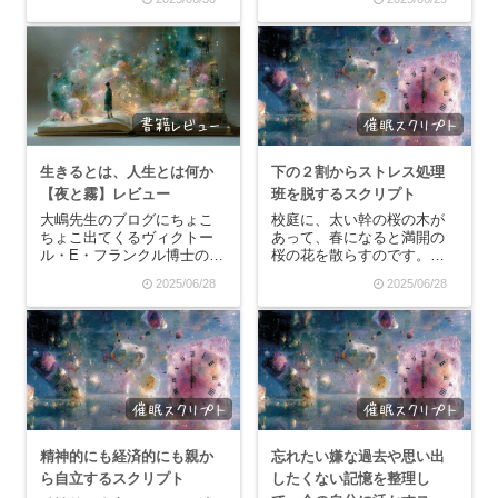
じ！」と思っている時に、
たんです。そして、その真
仕事で嫌なことを言われた
っ白いゴールテープを私は
りして。私の「楽しい」を
誰よりも早くゴールして切
奪われた気分になってしま
ることが“できない”と分かっ
う。そんなこと気にしなか
ていたので、私は運動場に
ったらいいのにって自分で
響く家族の声援や下級...
も...
生きるとは、人生とは何か
下の２割からストレス処理
【夜と霧】レビュー
班を脱するスクリプト
大嶋先生のブログにちょこ
校庭に、太い幹の桜の木が
ちょこ出てくるヴィクトー
あって、春になると満開の
ル・E・フランクル博士の
桜の花を散らすのです。そ
【夜と霧】。ずっと読まね
して、校庭にはその1本しか
2025/06/28
2025/06/28
ば読まねばと思いつつ数年
桜がなくて、あとはただ茶
経っていて、その間に【死
色いグラウンドが広がって
と愛】を先に読めと中指ビ
いるだけなので、校庭では
ンゴに言われて読んだら難
少年たちが放課後にサッカ
し過ぎて挫折して、さらに
ーをしたり野球をしたりし
年月が経った今。読むの
て、その歓声でとても賑...
を...
精神的にも経済的にも親か
忘れたい嫌な過去や思い出
ら自立するスクリプト
したくない記憶を整理し