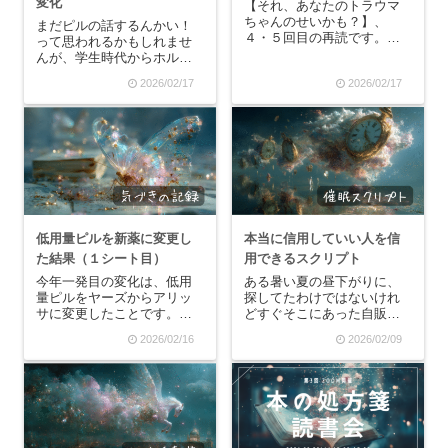
変化
【それ、あなたのトラウマ
ちゃんのせいかも？】、
まだピルの話するんかい！
４・５回目の再読です。何
って思われるかもしれませ
度読んでも新鮮で、気づき
んが、学生時代からホルモ
があります。あなたには
ンに振り回されて生きてき
2026/02/17
2026/02/17
「直したい癖」があります
た自分にとっては、低用量
か？私なら、たとえば嫌な
ピルの服用ははじめて抗う
ことがあってもお菓子をド
つ剤を飲んだ時と同じぐら
カ食いしない。不安になっ
いの感動があります。さ
ても相手を問い詰めない。
て、本日でちょうど２シー
禁煙...
ト目の１列目を飲み終わり
ま...
低用量ピルを新薬に変更し
本当に信用していい人を信
た結果（１シート目）
用できるスクリプト
今年一発目の変化は、低用
ある暑い夏の昼下がりに、
量ピルをヤーズからアリッ
探してたわけではないけれ
サに変更したことです。私
どすぐそこにあった自販機
は2020年頃からヤーズを服
で、缶コーラを買ったんで
2026/02/16
2026/02/09
用しています。きっかけ
す。そして、コーラ缶のタ
は、毎月重くなっていく生
ブを指でぐいっと引っ張る
理痛でした。高校時代か
と、プシュッと炭酸の音が
ら、PMDDのような症状が
して、空気中に溶けていき
ひどいことを母親に嘲笑さ
ました。それから、口をつ
れてきた自分ですが、生...
けてぐいっと喉に流し込
む...