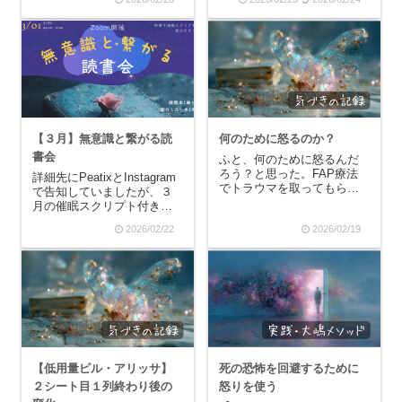
ことを語り合う場です。読
怖の回避システム。人の気
書会やオープンダイアロー
持ちが気になったり、将来
グに似てるなと思っていま
のお金の不安が強烈に出て
す。普段話さない深い自分
きたり、誰かを思い出して
の考えや誰かの考えを聞い
イライラしている時、もし
た時に、心の距離がぐっ
かしたら"根底にある恐怖...
と...
【３月】無意識と繋がる読
何のために怒るのか？
書会
ふと、何のために怒るんだ
ろう？と思った。FAP療法
詳細先にPeatixとInstagram
でトラウマを取ってもらっ
で告知していましたが、３
たら、まず出てきたのが強
月の催眠スクリプト付き読
烈な怒りです。3回目のカウ
書会です！いろいろ悩んで
2026/02/22
2026/02/19
ンセリングの時に、カウン
いて、４月からは大嶋先生
セラーさんに「怒りは自分
の本縛りの読書会に変更し
を守るためのもの」と教え
ようかなと考え中です…。
てもらいました。今でもそ
コロコロ変えていて、すみ
の言葉は私の御守りで...
ません。進化して、よりよ
い形に安...
【低用量ピル・アリッサ】
死の恐怖を回避するために
２シート目１列終わり後の
怒りを使う