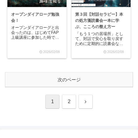
オープンダイアローグ勉強
第３回【対話セラピー】本
会！
の処方箋読書会ー本に学
ぶ、こころの整え方ー
オープンダイアローグと出
会ったのは、はじめてFAP
「もう１つの居場所」とし
上級講座に参加した時でし
て、対話で安心を取り戻す
た。フィンランド発祥の精
ために定期的に読書会など
神療法で、とくに統合失調
の交流会を開催していま
2026/02/08
2026/02/08
症に効果的であるというこ
す！自分の本棚かなリアル
とで注目されています。対
タイムで選書して本を紹介
話に厳格なルールを用いる
し合う【本の処方箋読書
ことで、効果を得られま
会】。現在、ほんの入り口
す。近年では、「オープ
さんのオープンダイアロー
ン...
グ勉強会に参加しているた
次のページ
め、...
次
1
2
へ