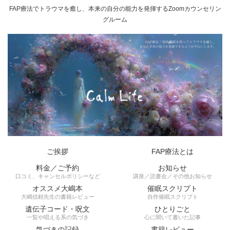
FAP療法でトラウマを癒し、本来の自分の能力を発揮するZoomカウンセリン
グルーム
ご挨拶
FAP療法とは
料金／ご予約
お知らせ
口コミ、キャンセルポリシーなど
講座／読書会／その他お知らせ
オススメ大嶋本
催眠スクリプト
大嶋信頼先生の書籍レビュー
自作催眠スクリプト
遺伝子コード・呪文
ひとりごと
一覧や唱える系の気づき
心に聞いて書いた記事
気づきの記録
書籍レビュー