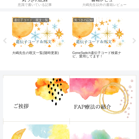
意識で書いている記事
大嶋先生以外の書籍レビュー
遺伝子コード・呪文一覧
気づきの記録
遺
た
大嶋先生の呪文一覧(随時更新)
GeneSwitch遺伝子コード検索ナ
遺伝
っ
ビ、愛用してます！
う