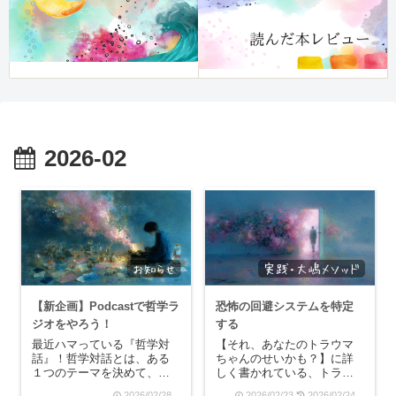
2026-02
【新企画】Podcastで哲学ラ
恐怖の回避システムを特定
ジオをやろう！
する
最近ハマっている『哲学対
【それ、あなたのトラウマ
話』！哲学対話とは、ある
ちゃんのせいかも？】に詳
１つのテーマを決めて、そ
しく書かれている、トラウ
れについてみんなで思った
マの人が脳に構築させた恐
2026/02/28
2026/02/23
2026/02/24