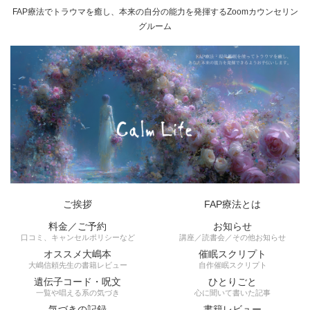
FAP療法でトラウマを癒し、本来の自分の能力を発揮するZoomカウンセリン
グルーム
ご挨拶
FAP療法とは
料金／ご予約
お知らせ
口コミ、キャンセルポリシーなど
講座／読書会／その他お知らせ
オススメ大嶋本
催眠スクリプト
大嶋信頼先生の書籍レビュー
自作催眠スクリプト
遺伝子コード・呪文
ひとりごと
一覧や唱える系の気づき
心に聞いて書いた記事
気づきの記録
書籍レビュー