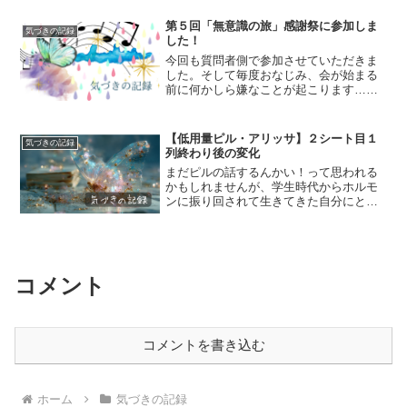
を即出されていたので「さすがご存知で
ありましたか！！！」と感動したもので
第５回「無意識の旅」感謝祭に参加しま
気づきの記録
す。ちなみにパレオさん...
した！
今回も質問者側で参加させていただきま
した。そして毎度おなじみ、会が始まる
前に何かしら嫌なことが起こります…。
今日は、無垢材のテーブルに作ったばか
りのカフェオレを全部ぶちまけて、ソフ
ァもびちゃびちゃにしてしまって大変で
【低用量ピル・アリッサ】２シート目１
気づきの記録
した。これで感情を揺さぶ...
列終わり後の変化
まだピルの話するんかい！って思われる
かもしれませんが、学生時代からホルモ
ンに振り回されて生きてきた自分にとっ
ては、低用量ピルの服用ははじめて抗う
つ剤を飲んだ時と同じぐらいの感動があ
ります。さて、本日でちょうど２シート
目の１列目を飲み終わりま...
コメント
コメントを書き込む
ホーム
気づきの記録