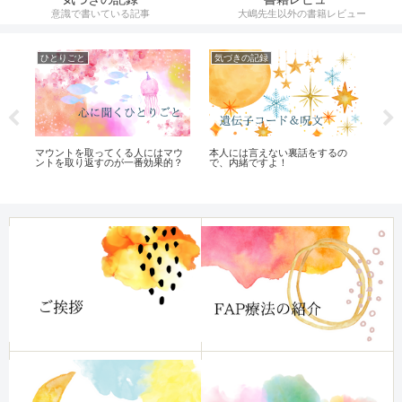
意識で書いている記事
大嶋先生以外の書籍レビュー
ひとりごと
気づきの記録
オ
新)
マウントを取ってくる人にはマウ
本人には言えない裏話をするの
頭
ントを取り返すのが一番効果的？
で、内緒ですよ！
チ
「
る