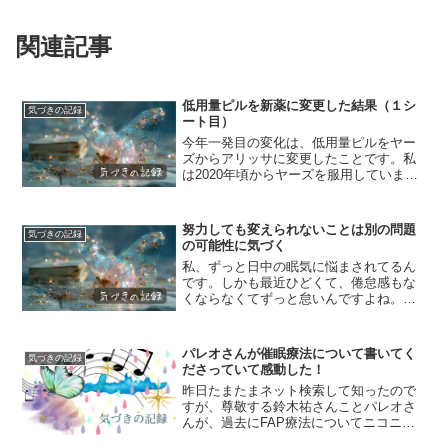
関連記事
低用量ピルを新薬に変更した結果（１シ
気づきの記録
ート目）
今年一発目の変化は、低用量ピルをヤー
ズからアリッサに変更したことです。私
は2020年頃からヤーズを服用していま
す。きっかけは、毎月重くなっていく生
理痛でした。高校時代から、PMDDのよ
うな症状がひどいことを母親に嘲笑され
努力しても変えられないことは別の問題
気づきの記録
てきた自分ですが、生...
の可能性に気づく
私、ずっと日中の眠気に悩まされてるん
です。しかも最近ひどくて、倦怠感もな
くならなくてずっと怠いんですよね。て
っきりヘルニアのせいだと思っていまし
た。以前はガチで寝不足でした。午前４
時頃に寝て７時に起きるみたいな生活し
パレオさんが催眠療法について書いてく
気づきの記録
ていたので、そりゃあ身体...
ださっていて感動した！
昨日たまたまネット検索して知ったので
すが、尊敬する鈴木祐さんことパレオさ
んが、過去にFAP療法についてニコニコ
ライブで質問されて、大嶋先生のお名前