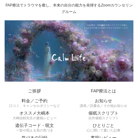
FAP療法でトラウマを癒し、本来の自分の能力を発揮するZoomカウンセリン
グルーム
ご挨拶
FAP療法とは
料金／ご予約
お知らせ
口コミ、キャンセルポリシーなど
講座／読書会／その他お知らせ
オススメ大嶋本
催眠スクリプト
大嶋信頼先生の書籍レビュー
自作催眠スクリプト
遺伝子コード・呪文
ひとりごと
一覧や唱える系の気づき
心に聞いて書いた記事
気づきの記録
書籍レビュー