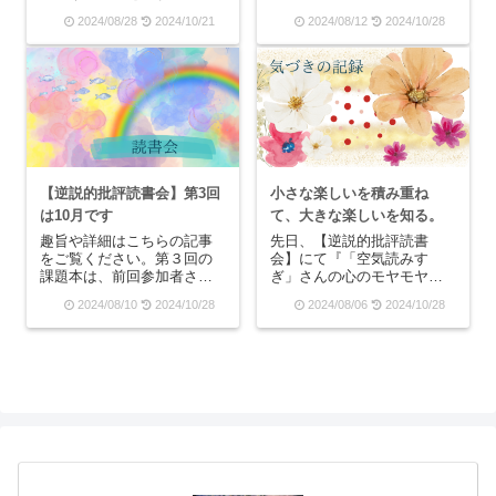
月18日(日)午前９時～11時
の感想や気づきをシェアし
2024/08/28
2024/10/21
2024/08/12
2024/10/28
Zoomでの開催のみになりま
ていきます！いつも同じこ
す。※当日のZoomリンク
とを言っていますが、この
は、お申し込み時の自動配
本も私の人生を大きく変え
信メールに記載されていま
てくれました。いや、大嶋
す円滑な...
先生の本は私のこれまでの
人生すべての常識を覆し
て...
【逆説的批評読書会】第3回
小さな楽しいを積み重ね
は10月です
て、大きな楽しいを知る。
趣旨や詳細はこちらの記事
先日、【逆説的批評読書
をご覧ください。第３回の
会】にて『「空気読みす
課題本は、前回参加者さま
ぎ」さんの心のモヤモヤが
のリクエストより【罪悪感
晴れる本』を取り上げまし
2024/08/10
2024/10/28
2024/08/06
2024/10/28
をなくして心のフットワー
た。発売してすぐに読み、
クをよくする処方箋】で
その後も３回ほど読んでま
す。■開催日時：2024年10月
したが、全く読み進められ
6日(日)午前９時～11時■参加
ない本でした。(良い意味で)
費：800円Zoomでの開催と
今回改めて読み直してみ
なり...
て、「あ！自分は本気
で“楽...