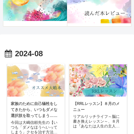
2024-08
家族のために自己犠牲をし
【RRLレッスン】８月のメ
てきたから、いつもダメな
ニュー
選択肢を取ってしまう…
リアルリッチライフ～脳に
書き換えレッスン～、８月
【いつも「ダメなほうへい
今回は大嶋信頼先生の【い
は『あなたは人生の主人
つも「ダメなほうへいって
ってしまう」クセを治す方
公』です。開催日時2024年8
しまう」クセを治す方法】
法】レビュー