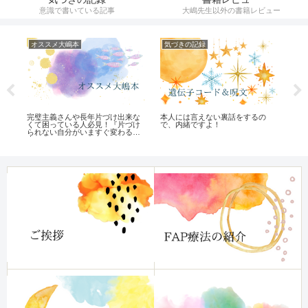
意識で書いている記事
大嶋先生以外の書籍レビュー
オススメ大嶋本
気づきの記録
ひ
ル
完璧主義さんや長年片づけ出来な
本人には言えない裏話をするの
怒
くて困っている人必見！『片づけ
で、内緒ですよ！
い
られない自分がいますぐ変わる
本』