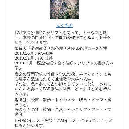
ふくもと
FAP療法と催眠スクリプトを使って、トラウマを癒
し、本来の自分に戻って能力を発揮できるようお手伝
いをしております。
聖徳大学通信教育学部心理学科臨床心理コース卒業
2018.10月：FAP初級
2018.11月：FAP上級
2019.３月：医療催眠学会で催眠スクリプトの書き方を
学ぶ
音楽の専門学校で作曲を学んだ後、やはりどうしても
心理学を勉強したくて通信教育大学へ入学。
その後、色々あって占い師としてプロになり、さらに
いろいろあってFAP療法の世界にどっぷりと足を踏み
入れる。
趣味は、読書・散歩・トイカメラ・映画・ドラマ・漫
画など。
好きなものは、植物・自然・インテリア・アート・文
房具。
HP内のイラストを徐々にAIイラストに変えていこうと
目論んでいます。