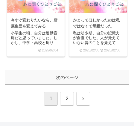
なの...
今すぐ変わりたいなら、所
かまってほしかったのは私
属集団を変えてみる
ではなくて母親だった
小学生の頃、自分は運動音
私は幼少期、自分の記憶力
痴だと思っていました。し
が自慢でした。人が覚えて
かし、中学・高校と周りの
いない昔のことを覚えてい
反応を見て、自分が運動が
たり、人よりも覚えるのが
2025/02/04
2025/02/03
2025/02/08
できる方だということを知
早かったりしていたのでし
りました。「運動ができな
ょう。だから、小学校６年
い」というのは意識的判断
生の時の作文に、私が覚え
で、運動ができない自分は
ている中で一番古い記憶の
幻想であったということで
話を書いたんです。それ
す。別の話になります
は、近所の公園に家族と行
次のページ
が、...
っ...
次
1
2
へ