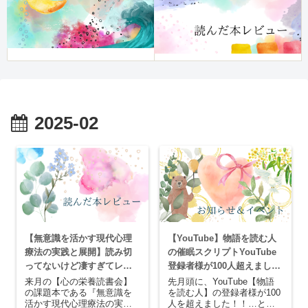
2025-02
【無意識を活かす現代心理
【YouTube】物語を読む人
療法の実践と展開】読み切
の催眠スクリプトYouTube
ってないけど凄すぎてレビ
登録者様が100人超えまし
ューを先に書きます
た！
来月の【心の栄養読書会】
先月頭に、YouTube【物語
の課題本である『無意識を
を読む人】の登録者様が100
活かす現代心理療法の実践
人を超えました！！…とい