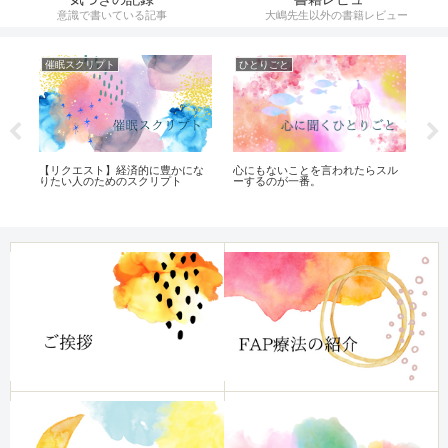
意識で書いている記事
大嶋先生以外の書籍レビュー
催眠スクリプト
ひとりごと
オ
を経
【リクエスト】経済的に豊かにな
家
心にもないことを言われたらスル
りたい人のためのスクリプト
か
ーするのが一番。
て
へ
法