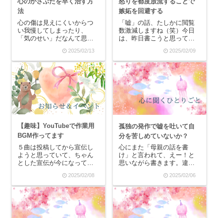
心のかさぶたを早く治す方
怒りを都度放流することで
法
嫉妬を回避する
心の傷は見えにくいからつ
「嘘」の話、たしかに閲覧
い我慢してしまったり、
数激減しますね（笑）今日
「気のせい」だなんて思っ
は、昨日書こうと思ってい
てしまいますが、これが目
た話を書きます。私には昔
2025/02/13
2025/02/09
に見える怪我だったら重症
からたくさんの夢ややりた
度が分かりやすいと思いま
いことがあったのですが、
す。目に見える場所に傷口
思い通りの方向に順調に進
があると、ついつい気にな
んでいると母親にぶち壊さ
ってかさぶたをいじくって
れます。母親は意識的にぶ
しまいます。すると、せっ
ち壊しているのではな
か...
く、...
【趣味】YouTubeで作業用
孤独の発作で嘘を吐いて自
BGM作ってます
分を苦しめていないか？
５曲は投稿してから宣伝し
心にまた「母親の話を書
ようと思っていて、ちゃん
け」と言われて、えー！と
とした宣伝が今になってし
思いながら書きます。違う
まいました。「物語を読む
ことも書きたいよ～。今日
2025/02/08
2025/02/06
人」とは別にYouTubeで作
は、母親と嘘の話ですっ
業用BGMを投稿していま
て。母親はどんな嘘を吐い
す。【AI作業用BGMチャン
たの？というと、父親の悪
ネル】星屑の降る夜自分用
口を言っていたのが嘘であ
に作ってるので、自分が好
るということ。私自身も経
きな旋律を集め...
験ありますが、本当は好き