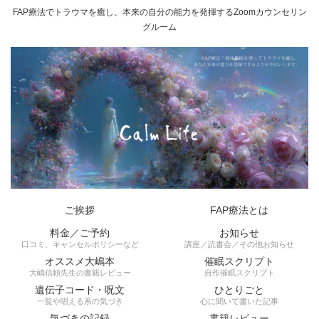
FAP療法でトラウマを癒し、本来の自分の能力を発揮するZoomカウンセリン
グルーム
ご挨拶
FAP療法とは
料金／ご予約
お知らせ
口コミ、キャンセルポリシーなど
講座／読書会／その他お知らせ
オススメ大嶋本
催眠スクリプト
大嶋信頼先生の書籍レビュー
自作催眠スクリプト
遺伝子コード・呪文
ひとりごと
一覧や唱える系の気づき
心に聞いて書いた記事
気づきの記録
書籍レビュー