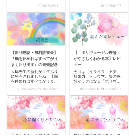
と展開』。大嶋信頼先生が
う記事を１月13日に投稿し
2025/02/27
2025/02/27
お好きな人は「吉本先生の
ようとしていたのですが、
本」と言うと分かりやすい
もしかしたらまた100人を下
かもしれませんね。ずっと
回ってるかもしれないと思
読もう読もうと思って数年
いながら１か月過ごしまし
間積読していた本ですが、
た。順調に登録者様が増え
次回の読書会の課題本だ
ていて感...
と...
【新刊感謝・無料読書会】
【「ポリヴェーガル理論」
『脳を休めればすべてがう
がやさしくわかる本】レビ
まく回り出す』の発売記念
ュー
大嶋先生の新刊が１年ぶり
今回は【イライラ、不安、
に発売されましたね！【脳
無気力、トラウマ…負の感
を休めればすべてがうまく
情がラクになる「ポリヴェ
回り出す】の発売を記念し
ーガル理論」がやさしくわ
2025/02/27
2025/03/29
2025/02/16
2025/02/27
て、勝手に無料読書会を行
かる本】を紹介させていた
います！！開催日時：2025
だきます。とても良かった
年３月30日(日)午前９時～11
です！どんな本？2024年４
時参加費：無料Zoomでのオ
月に日本実業出版社から発
ンライン開催のみとなりま
売された吉里恒昭さんの本
す。※当...
です。吉里さんはオン...