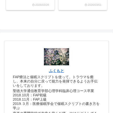
な青山ライフ出版の分厚い
会』！今回はたまたま心理
方が好きなのですが、PHP
2026/03/28
2026/03/01
学やトラウマなどに詳しい
文庫の方は無意識さんにつ
女子が集まりまして、めち
いてさらに分かりやすく解
ゃくちゃ楽しい女子会でし
説されていてさらっと読...
た(o^―^o)ディープで際どい
話題を永遠に語り合いたか
ったです…！👇ご紹...
ふくもと
FAP療法と催眠スクリプトを使って、トラウマを癒
し、本来の自分に戻って能力を発揮できるようお手伝
いをしております。
聖徳大学通信教育学部心理学科臨床心理コース卒業
2018.10月：FAP初級
2018.11月：FAP上級
2019.３月：医療催眠学会で催眠スクリプトの書き方を
学ぶ