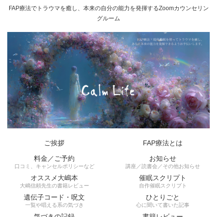
FAP療法でトラウマを癒し、本来の自分の能力を発揮するZoomカウンセリン
グルーム
ご挨拶
FAP療法とは
料金／ご予約
お知らせ
口コミ、キャンセルポリシーなど
講座／読書会／その他お知らせ
オススメ大嶋本
催眠スクリプト
大嶋信頼先生の書籍レビュー
自作催眠スクリプト
遺伝子コード・呪文
ひとりごと
一覧や唱える系の気づき
心に聞いて書いた記事
気づきの記録
書籍レビュー