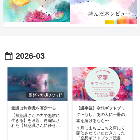
2026-03
意識は無意識を否定する
【議事録】空想ギフトブッ
ク〜もし、あの人に一冊の
【無意識さんの力で無敵に
生きる】を改題、再編集さ
本を届けるなら〜
れた【無意識さんに任せれ
１月にまちごこち文庫にて
ばうまくいく】を再読して
開催させていただきました
います！私はボリューミー
『空想ギフトブック読書