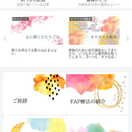
意識で書いている記事
大嶋先生以外の書籍レビュー
ひとりごと
オススメ大嶋本
催
果
怒りを抑えても怒りは止まらな
家族のために自己犠牲をしてきた
【
い。
から、いつもダメな選択肢を取っ
り
てしまう…【いつも「ダメなほう
へいってしまう」クセを治す方
法】レビュー