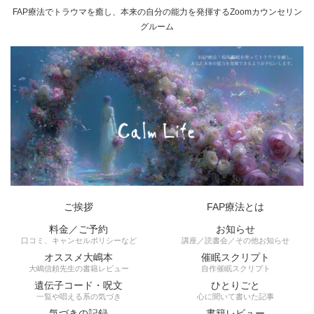
FAP療法でトラウマを癒し、本来の自分の能力を発揮するZoomカウンセリン
グルーム
ご挨拶
FAP療法とは
料金／ご予約
お知らせ
口コミ、キャンセルポリシーなど
講座／読書会／その他お知らせ
オススメ大嶋本
催眠スクリプト
大嶋信頼先生の書籍レビュー
自作催眠スクリプト
遺伝子コード・呪文
ひとりごと
一覧や唱える系の気づき
心に聞いて書いた記事
気づきの記録
書籍レビュー