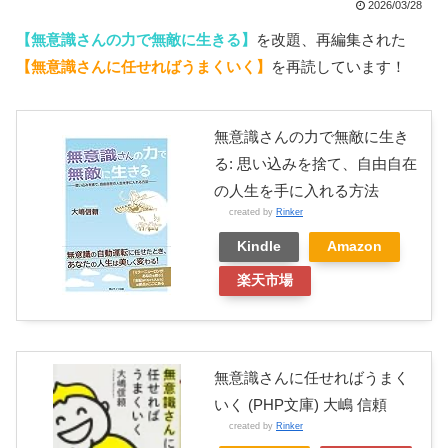
2026/03/28
【無意識さんの力で無敵に生きる】
を改題、再編集された
【無意識さんに任せればうまくいく】
を再読しています！
無意識さんの力で無敵に生き
る: 思い込みを捨て、自由自在
の人生を手に入れる方法
created by
Rinker
Kindle
Amazon
楽天市場
無意識さんに任せればうまく
いく (PHP文庫) 大嶋 信頼
created by
Rinker