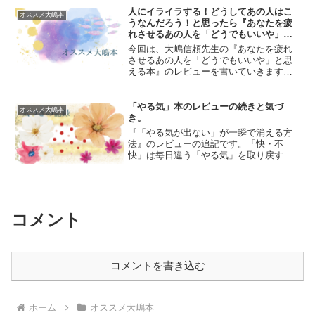
と母親にお金をもらうの...
人にイライラする！どうしてあの人はこ
オススメ大嶋本
うなんだろう！と思ったら『あなたを疲
れさせるあの人を「どうでもいいや」と
思えるようになる本』レビュー
今回は、大嶋信頼先生の『あなたを疲れ
させるあの人を「どうでもいいや」と思
える本』のレビューを書いていきます！
この本は、2020年４月に発売された『い
つも人のことばかり考えて凹んでしまう
あなたが「ま、いっか」と思える本』に
「やる気」本のレビューの続きと気づ
オススメ大嶋本
加筆・修正された本で...
き。
『「やる気が出ない」が一瞬で消える方
法』のレビューの追記です。「快・不
快」は毎日違う「やる気」を取り戻す
―――つまり、無気力状態を脱するには
「快・不快」コードが大切だというお話
ですが、この「快・不快」というのは本
当に毎日違います。昨日「快」...
コメント
コメントを書き込む
ホーム
オススメ大嶋本