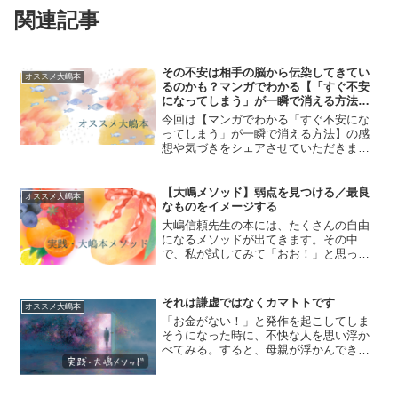
関連記事
その不安は相手の脳から伝染してきてい
オススメ大嶋本
るのかも？マンガでわかる【「すぐ不安
になってしまう」が一瞬で消える方法】
レビュー
今回は【マンガでわかる「すぐ不安にな
ってしまう」が一瞬で消える方法】の感
想や気づきをシェアさせていただきま
す。どんな本？2020年３月にすばる舎か
ら発売された本で、原作は2017年６月に
発売された大嶋信頼先生の【「すぐ不安
【大嶋メソッド】弱点を見つける／最良
オススメ大嶋本
になってしまう」が...
なものをイメージする
大嶋信頼先生の本には、たくさんの自由
になるメソッドが出てきます。その中
で、私が試してみて「おお！」と思った
ものを紹介していきます。スネ夫の弱点
を見つける【「やる気が出ない」が一瞬
で消える方法】より、「快・不快コー
それは謙虚ではなくカマトトです
オススメ大嶋本
ド」のバグ撃退法の１つスネ夫...
「お金がない！」と発作を起こしてしま
そうになった時に、不快な人を思い浮か
べてみる。すると、母親が浮かんできた
んです。なんで母親なのかな？と探って
みると、20代の頃に家出していつもお金
に困っていた時に「お金が足りない！」