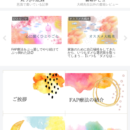
意識で書いている記事
大嶋先生以外の書籍レビュー
ひとりごと
オススメ大嶋本
オ
な
FAP療法をぶっ通しでやり続けて
家族のために自己犠牲をしてきた
頭
ぶっ倒れた話②
から、いつもダメな選択肢を取っ
チ
てしまう…【いつも「ダメなほう
「
へいってしまう」クセを治す方
る
法】レビュー