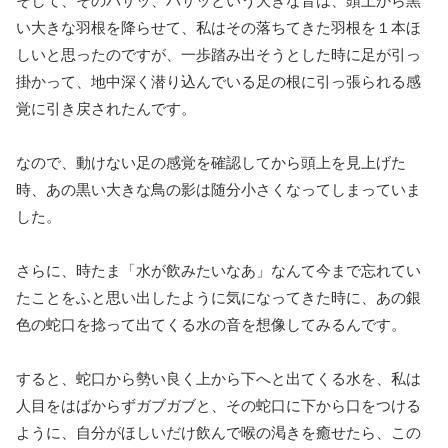
そして、そのバサッ、バサッという大きな音は、頭上から黒
い大きな羽根を降らせて、私はその落ちてきた羽根を１本ほ
しいと思ったのですが、一歩踏み出そうとした時に足が引っ
掛かって、地中深く潜り込んでいる足の根に引っ張られる感
覚に引き戻されたんです。
なので、動けない足の感覚を確認してから頭上を見上げた
時、あの黒い大きな鳥の影は随分小さくなってしまっていま
した。
さらに、時たま「水が飲みたいなあ」なんて今まで忘れてい
たことをふと思い出したように気になってきた時に、あの銀
色の蛇口を捻って出てくる水の音を想像してみるんです。
すると、蛇口から勢い良く上から下へと出てくる水を、私は
人目をはばからずガブガブと、その蛇口に下から口をつける
ように、自分がほしいだけ飲んで喉の渇きを癒せたら、この