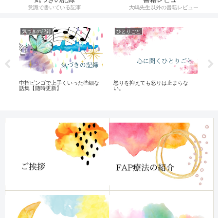
意識で書いている記事
大嶋先生以外の書籍レビュー
気づきの記録
ひとりごと
気
中指ビンゴで上手くいった些細な
怒りを抑えても怒りは止まらな
ケ
話集【随時更新】
い。
は
て