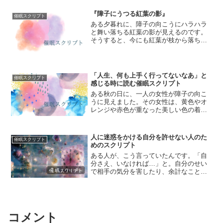
ているようで、この建物を外から見た時
はまるで「こんなに大勢の人がこの建物
『障子にうつる紅葉の影』
催眠スクリプト
の中でお茶やお団子を食べ...
ある夕暮れに、障子の向こうにハラハラ
と舞い落ちる紅葉の影が見えるのです。
そうすると、今にも紅葉が枝から落ちる
音が聞こえてくるようで、私はその障子
にうつる影に釘づけになるのです。なん
て美しい光景なんだろうと、影しか見え
ないけれど、障子の向こう...
「人生、何も上手く行ってないなあ」と
催眠スクリプト
感じる時に読む催眠スクリプト
ある秋の日に、一人の女性が障子の向こ
うに見えました。その女性は、黄色やオ
レンジや赤色が重なった美しい色の着物
を着ており、正座をして座っている様子
が襖の向こうに見えるのですが、静かに
お茶を湯呑の注いでいる音が聞こえてく
人に迷惑をかける自分を許せない人のた
催眠スクリプト
る。あたりはあたたかいよ...
めのスクリプト
ある人が、こう言っていたんです。「自
分さえ、いなければ…」と。自分のせい
で相手の気分を害したり、余計なことを
して人を嫌な気持ちにさせてしまうのが
耐えられない。だから、そんな自分を変
えてほしいと仰ったんです。なので、私
は、その人に花火の筒の話...
コメント