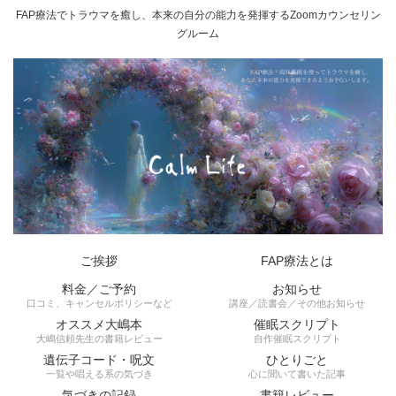
FAP療法でトラウマを癒し、本来の自分の能力を発揮するZoomカウンセリン
グルーム
ご挨拶
FAP療法とは
料金／ご予約
お知らせ
口コミ、キャンセルポリシーなど
講座／読書会／その他お知らせ
オススメ大嶋本
催眠スクリプト
大嶋信頼先生の書籍レビュー
自作催眠スクリプト
遺伝子コード・呪文
ひとりごと
一覧や唱える系の気づき
心に聞いて書いた記事
気づきの記録
書籍レビュー