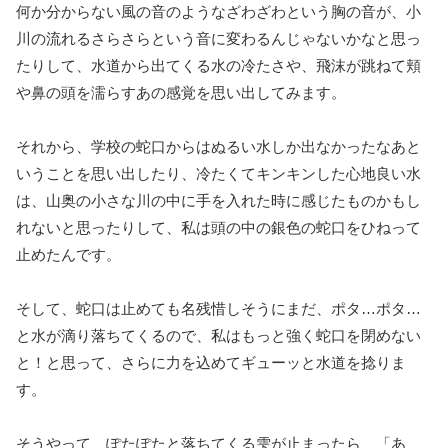
何か分からない風の音のようなざわざわという胸の音が、小
川の流れるさらさらという音に変わるんじゃないかなと思っ
たりして、水道から出てくる水の冷たさや、飛沫が跳ねて頬
や鼻の頭を濡らすあの感覚を思い出してみます。
それから、学校の蛇口からはぬるい水しか出なかったなあと
いうことを思い出したり、冷たくてキンキンした心地良い水
は、山奥の小さな川の中に手を入れた時に感じたものかもし
れないと思ったりして、私は頭の中の銀色の蛇口をひねって
止めたんです。
そして、蛇口は止めても名残惜しそうにまだ、ポタ…ポタ…
と水が滴り落ちてくるので、私はもっと強く蛇口を閉めない
と！と思って、さらに力を込めてギューッと水道を捻りま
す。
そうやって、ぽたぽたと落ちてくる雫が止まったら、「あ