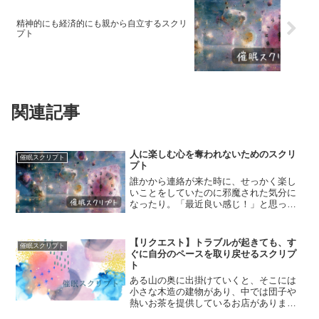
精神的にも経済的にも親から自立するスクリ
プト
関連記事
人に楽しむ心を奪われないためのスクリ
催眠スクリプト
プト
誰かから連絡が来た時に、せっかく楽し
いことをしていたのに邪魔された気分に
なったり。「最近良い感じ！」と思って
いる時に、仕事で嫌なことを言われたり
して。私の「楽しい」を奪われた気分に
なってしまう。そんなこと気にしなかっ
【リクエスト】トラブルが起きても、す
催眠スクリプト
たらいいのにって自分でも...
ぐに自分のペースを取り戻せるスクリプ
ト
ある山の奥に出掛けていくと、そこには
小さな木造の建物があり、中では団子や
熱いお茶を提供しているお店がありまし
た。お店の中ではたくさんの人が談笑し