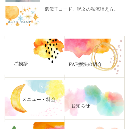
遺伝子コード、呪文の私流唱え方。