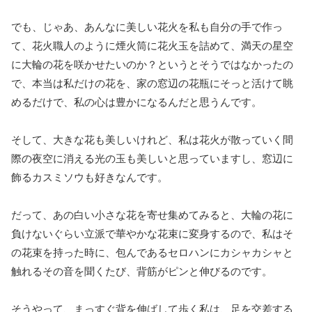
でも、じゃあ、あんなに美しい花火を私も自分の手で作っ
て、花火職人のように煙火筒に花火玉を詰めて、満天の星空
に大輪の花を咲かせたいのか？というとそうではなかったの
で、本当は私だけの花を、家の窓辺の花瓶にそっと活けて眺
めるだけで、私の心は豊かになるんだと思うんです。
そして、大きな花も美しいけれど、私は花火が散っていく間
際の夜空に消える光の玉も美しいと思っていますし、窓辺に
飾るカスミソウも好きなんです。
だって、あの白い小さな花を寄せ集めてみると、大輪の花に
負けないぐらい立派で華やかな花束に変身するので、私はそ
の花束を持った時に、包んであるセロハンにカシャカシャと
触れるその音を聞くたび、背筋がピンと伸びるのです。
そうやって、まっすぐ背を伸ばして歩く私は、足を交差する