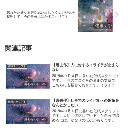
忘れたい嫌な過去や思い出したくない記憶を
整理して、今の自分に活かすスクリプト
関連記事
【過去作】人に対するイライラが止まら
催眠スクリプト
ない
2019年９月４日に書いた催眠スクリプト
です。当時のブログそのままの文章で、
こちらにも載せておきます。イライラが
止まらなくなると嫌だから、その場で適
切に表現しようとするじゃないですか。
そうしたら今度は、「あんな自己中なこ
【過去作】仕事でのライバルへの嫉妬を
催眠スクリプト
とを言って(やって)...
なんとかしたい
2019年９月６日に書いた催眠スクリプト
です。人に「嫉妬している」と自分で認
めるには、かなりの抵抗があります。け
れど、やっぱり自分の隣に仕事が順調そ