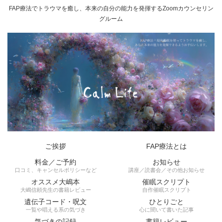
FAP療法でトラウマを癒し、本来の自分の能力を発揮するZoomカウンセリン
グルーム
ご挨拶
FAP療法とは
料金／ご予約
お知らせ
口コミ、キャンセルポリシーなど
講座／読書会／その他お知らせ
オススメ大嶋本
催眠スクリプト
大嶋信頼先生の書籍レビュー
自作催眠スクリプト
遺伝子コード・呪文
ひとりごと
一覧や唱える系の気づき
心に聞いて書いた記事
気づきの記録
書籍レビュー