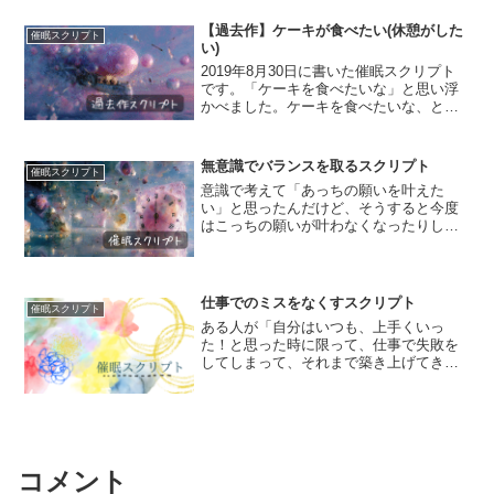
うに見える人がいると、拭えない怒りが
湧いてきたり、自己嫌悪に陥ったりしま
【過去作】ケーキが食べたい(休憩がした
催眠スクリプト
す。相手の成功と自分...
い)
2019年8月30日に書いた催眠スクリプト
です。「ケーキを食べたいな」と思い浮
かべました。ケーキを食べたいな、と思
った時に「いやいや、ダイエット中だか
ら」と思う人もいれば、迷わずケーキを
買いに行ったり食べに行ったりする人も
無意識でバランスを取るスクリプト
催眠スクリプト
いるでしょう。タル...
意識で考えて「あっちの願いを叶えた
い」と思ったんだけど、そうすると今度
はこっちの願いが叶わなくなったりし
て、なかなか頭で考えている通りに上手
いことバランスって取れないんだなあと
思っていました。だから、無意識に委ね
られたらいいんだけれど、無意...
仕事でのミスをなくすスクリプト
催眠スクリプト
ある人が「自分はいつも、上手くいっ
た！と思った時に限って、仕事で失敗を
してしまって、それまで築き上げてきた
信頼を台無しにしてしまうんです」と落
ち込んでらっしゃった。その人は、もう
泣く気力もないほど落ち込んでいて、
「誰かに迷惑を掛けたくない」...
コメント