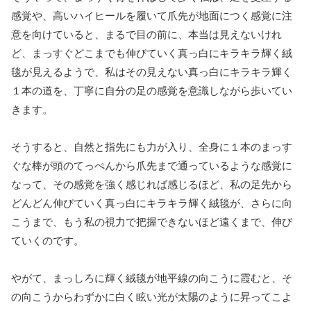
感覚や、高いハイヒールを履いて爪先が地面につく感覚に注
意を向けていると、まるで目の前に、本当は見えないけれ
ど、まっすぐどこまでも伸びていく真っ白にキラキラ輝く絨
毯が見えるようで、私はその見えない真っ白にキラキラ輝く
１本の道を、丁寧に自分の足の感覚を意識しながら歩いてい
きます。
そうすると、自然と指先にも力が入り、全身に１本のまっす
ぐな棒が頭のてっぺんから爪先まで通っているような感覚に
なって、その感覚を強く感じれば感じるほど、私の足先から
どんどん伸びていく真っ白にキラキラ輝く絨毯が、さらに向
こうまで、もう私の視力で把握できないほど遠くまで、伸び
ていくのです。
やがて、まっしろに輝く絨毯が地平線の向こうに霞むと、そ
の向こうからわずかに白く眩い光が太陽のように昇ってこよ