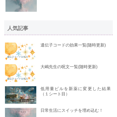
人気記事
遺伝子コードの効果一覧(随時更新)
大嶋先生の呪文一覧(随時更新)
低用量ピルを新薬に変更した結果
（１シート目）
日常生活にスイッチを埋め込む！