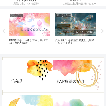
意識で書いている記事
大嶋先生以外の書籍レビュー
ひとりごと
気づきの記録
遺
ク
FAP療法をぶっ通しでやり続けて
低用量ピルを新薬に変更した結果
遺伝
ぶっ倒れた話②
（１シート目）
な