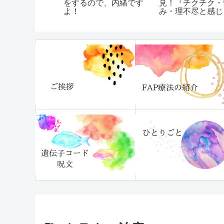
？／やっぱ
をするので、内緒です
見！『チクチク・い
繋がって
よ！
み・理不尽と感じる
「ほんのひと言」に
つかなくなる本』レ
ュー