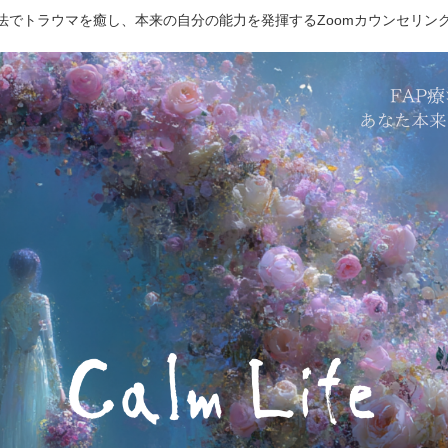
療法でトラウマを癒し、本来の自分の能力を発揮するZoomカウンセリン