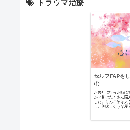
トラウマ治療
セルフFAPを
①
お祭りに行った時に
か？私はたくさん悩
した。りんご飴は大
し、美味しそうな屋
どれを選んで良いか
ールすくいだけ...