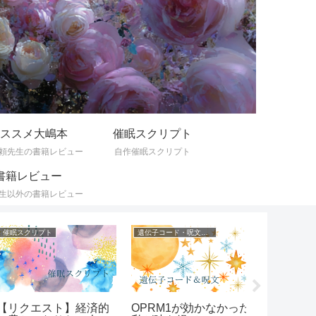
ススメ大嶋本
催眠スクリプト
頼先生の書籍レビュー
自作催眠スクリプト
書籍レビュー
生以外の書籍レビュー
眠スクリプト
遺伝子コード・呪文一覧
ひとりごと
リクエスト】経済的
OPRM1が効かなかった
FAP療法を