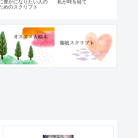
豊かになりたい人の
私が時を経て
やり続けて
めのスクリプト
話②