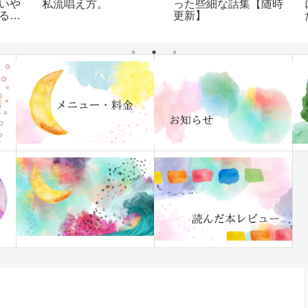
や
私流唱え方。
った些細な話集【随時
に
更新】
た
傷
ビ