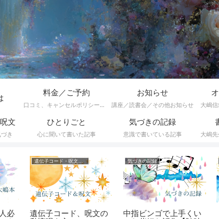
料金／ご予約
お知らせ
オ
は
口コミ、キャンセルポリシーなど
講座／読書会／その他お知らせ
大嶋信
呪文
ひとりごと
気づきの記録
気づき
心に聞いて書いた記事
意識で書いている記事
大嶋先
遺伝子コード・呪文一覧
気づきの記録
催
必
遺伝子コード、呪文の
中指ビンゴで上手くい
【