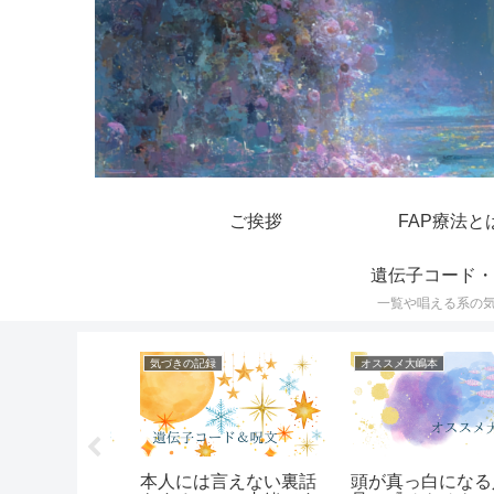
ご挨拶
FAP療法と
遺伝子コード・
一覧や唱える系の
気づきの記録
オススメ大嶋本
スの遺伝子
本人には言えない裏話
頭が真っ白になる人