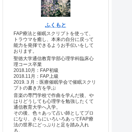
ふくもと
FAP療法と催眠スクリプトを使って、
トラウマを癒し、本来の自分に戻って
能力を発揮できるようお手伝いをして
おります。
聖徳大学通信教育学部心理学科臨床心
理コース卒業
2018.10月：FAP初級
2018.11月：FAP上級
2019.３月：医療催眠学会で催眠スクリ
プトの書き方を学ぶ
音楽の専門学校で作曲を学んだ後、や
はりどうしても心理学を勉強したくて
通信教育大学へ入学。
その後、色々あって占い師としてプロ
になり、さらにいろいろあってFAP療
法の世界にどっぷりと足を踏み入れ
る。