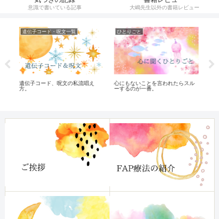
意識で書いている記事
大嶋先生以外の書籍レビュー
遺伝子コード・呪文一覧
ひとりごと
ひ
な
遺伝子コード、呪文の私流唱え
心にもないことを言われたらスル
マ
方。
ーするのが一番。
ン