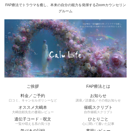
FAP療法でトラウマを癒し、本来の自分の能力を発揮するZoomカウンセリン
グルーム
ご挨拶
FAP療法とは
料金／ご予約
お知らせ
口コミ、キャンセルポリシーなど
講座／読書会／その他お知らせ
オススメ大嶋本
催眠スクリプト
大嶋信頼先生の書籍レビュー
自作催眠スクリプト
遺伝子コード・呪文
ひとりごと
一覧や唱える系の気づき
心に聞いて書いた記事
気づきの記録
書籍レビュー