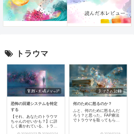
トラウマ
恐怖の回避システムを特定
何のために怒るのか？
する
ふと、何のために怒るんだ
ろう？と思った。FAP療法
【それ、あなたのトラウマ
でトラウマを取ってもらっ
ちゃんのせいかも？】に詳
たら、まず出てきたのが強
しく書かれている、トラウ
烈な怒りです。3回目のカウ
マの人が脳に構築させた恐
2026/02/23
2026/02/24
2026/02/19