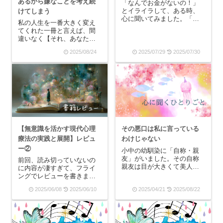
あるから嫌なことを考え続
「なんでお金がないの！」
とイライラして、ある時、
けてしまう
心に聞いてみました。「心
私の人生を一番大きく変え
よ！なぜ私にはお金がない
てくれた一冊と言えば、間
の？」と。すると、心は
違いなく【それ、あなたの
「母親の影響だから」と言
トラウマちゃんのせいか
ってきます。なので、さら
2025/08/24
2025/07/29
2025/07/30
も？】です。この本を読ん
に「心よ！どんな影響で私
ではじめて「自分の今まで
はいつもお金に困っている
のどうしようもないこと
の？」と聞いてみました。
は、すべてトラウマで解離
心...
している症状だったん
だ！」と腑に落ちました。
そして、...
【無意識を活かす現代心理
その悪口は私に言っている
療法の実践と展開】レビュ
わけじゃない
ー②
小中の幼馴染に「自称・親
友」がいました。その自称
前回、読み切っていないの
親友は目が大きくて美人だ
に内容が凄すぎて、フライ
と自分で分かっていたの
ングでレビューを書きまし
で、将来は歌手か女優にな
た。【無意識を活かす現代
2025/06/08
2025/06/10
2025/04/21
2025/08/22
りたいと言っていました。
心理療法の実践と展開】👇前
その夢を持つことは良いこ
回レビューはこちらレビュ
とだと思うし、明るくて素
ーの続きを書いていきま
直な彼女なら本当に有名人
す。いや、本当にすごいで
になれるのではないかと思