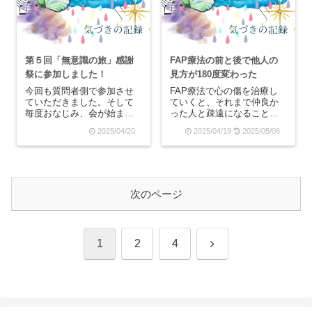
すよ、この本は！「早くレ
っ...
ビュー書かねば」と思っ
て...
第５回「無意識の旅」感謝
FAP療法の前と後で他人の
祭に参加しました！
見方が180度変わった
今回も質問者側で参加させ
FAP療法で心の傷を治療し
ていただきました。そして
ていくと、それまで仲良か
毎度おなじみ、会が始まる
った人と疎遠になることが
前に何かしら嫌なことが起
多くなりました。人の見え
2025/04/20
2025/04/19
2025/05/06
こります…。今日は、無垢
方が変わったのか、それま
材のテーブルに作ったばか
での私が見ていた世界が歪
りのカフェオレを全部ぶち
んでいたからなのかは分か
まけて、ソファもびちゃび
りませんが、「あれ？この
ちゃにしてしまって大変で
人、こんなに性格悪かった
した。これで感情を揺さ
っけ？」と気づくことが...
次のページ
ぶ...
次
1
2
4
へ