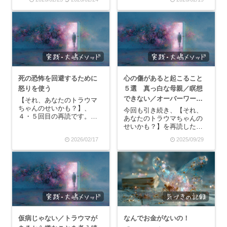
ンセリングの時に、カウン
怖の回避システム。人の気
セラーさんに「怒りは自分
持ちが気になったり、将来
を守るためのもの」と教え
のお金の不安が強烈に出て
てもらいました。今でもそ
きたり、誰かを思い出して
の言葉は私の御守りで...
イライラしている時、もし
かしたら"根底にある恐怖...
死の恐怖を回避するために
心の傷があると起こること
怒りを使う
５選 真っ白な母親／瞑想
できない／オーバーワーク
【それ、あなたのトラウマ
ちゃんのせいかも？】、
／肝心な場面で力が抜ける
今回も引き続き、【それ、
４・５回目の再読です。何
あなたのトラウマちゃんの
／親の心配
度読んでも新鮮で、気づき
せいかも？】を再読した気
があります。あなたには
づきを書き連ねていきま
2026/02/17
2025/09/29
「直したい癖」があります
す。読むたびに新しい発見
か？私なら、たとえば嫌な
があるので、何度読んでも
ことがあってもお菓子をド
新鮮です。心の傷がある
カ食いしない。不安になっ
と、そこから起こる不具合
ても相手を問い詰めない。
を自覚できないことが多い
禁煙...
です。なので、何回トラウ
マち...
仮病じゃない／トラウマが
なんでお金がないの！