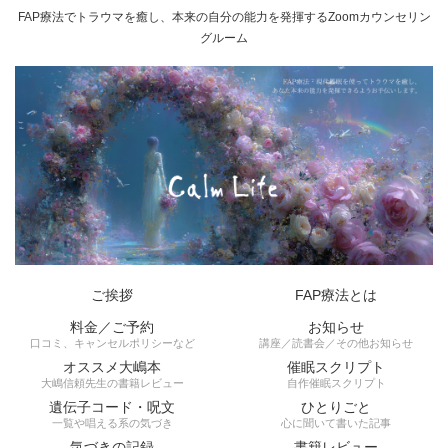
FAP療法でトラウマを癒し、本来の自分の能力を発揮するZoomカウンセリン
グルーム
ご挨拶
FAP療法とは
料金／ご予約
お知らせ
口コミ、キャンセルポリシーなど
講座／読書会／その他お知らせ
オススメ大嶋本
催眠スクリプト
大嶋信頼先生の書籍レビュー
自作催眠スクリプト
遺伝子コード・呪文
ひとりごと
一覧や唱える系の気づき
心に聞いて書いた記事
気づきの記録
書籍レビュー