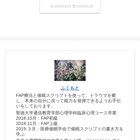
りませんでした。自分では
2025/01/25
2025/01/26
期待していないつもりなん
です。だけど、相手の一挙
手一投足に囚われて落ち込
んだり喜んだりしているう
ちは、やっぱりまだまだ他
人基準。他人基準だから...
ふくもと
FAP療法と催眠スクリプトを使って、トラウマを癒
し、本来の自分に戻って能力を発揮できるようお手伝
いをしております。
聖徳大学通信教育学部心理学科臨床心理コース卒業
2018.10月：FAP初級
2018.11月：FAP上級
2019.３月：医療催眠学会で催眠スクリプトの書き方を
学ぶ