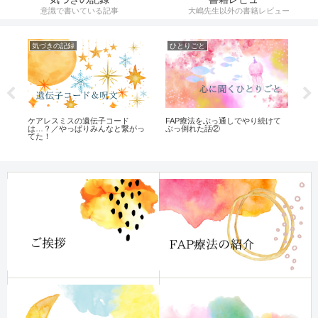
意識で書いている記事
大嶋先生以外の書籍レビュー
気づきの記録
ひとりごと
遺
な
ケアレスミスの遺伝子コード
遺伝
FAP療法をぶっ通しでやり続けて
け
は…？／やっぱりみんなと繋がっ
ぶっ倒れた話②
てた！