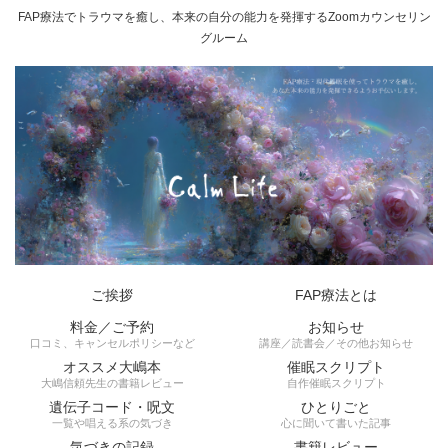
FAP療法でトラウマを癒し、本来の自分の能力を発揮するZoomカウンセリン
グルーム
ご挨拶
FAP療法とは
料金／ご予約
お知らせ
口コミ、キャンセルポリシーなど
講座／読書会／その他お知らせ
オススメ大嶋本
催眠スクリプト
大嶋信頼先生の書籍レビュー
自作催眠スクリプト
遺伝子コード・呪文
ひとりごと
一覧や唱える系の気づき
心に聞いて書いた記事
気づきの記録
書籍レビュー