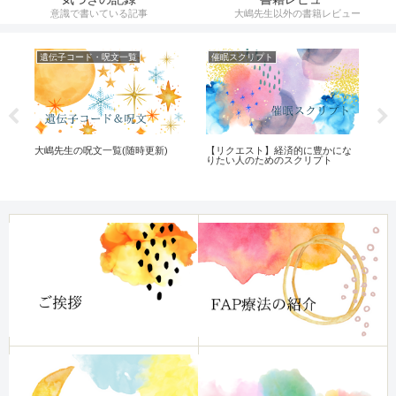
意識で書いている記事
大嶋先生以外の書籍レビュー
遺伝子コード・呪文一覧
催眠スクリプト
ひ
大嶋先生の呪文一覧(随時更新)
【リクエスト】経済的に豊かにな
心
りたい人のためのスクリプト
ー