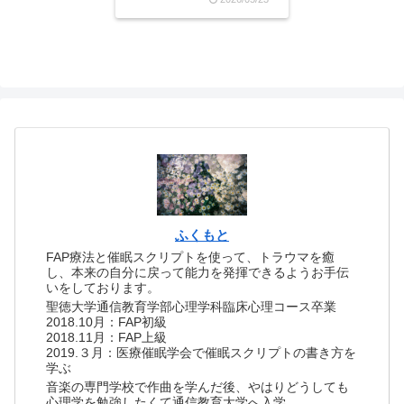
イン担当でしたが、つい
に！奈良の生駒でのオフラ
イン開催が決定しました。
ファシリテーターを私が担
当させていただきます。👇お
すいちさんのInstagr...
ふくもと
FAP療法と催眠スクリプトを使って、トラウマを癒
し、本来の自分に戻って能力を発揮できるようお手伝
いをしております。
聖徳大学通信教育学部心理学科臨床心理コース卒業
2018.10月：FAP初級
2018.11月：FAP上級
2019.３月：医療催眠学会で催眠スクリプトの書き方を
学ぶ
音楽の専門学校で作曲を学んだ後、やはりどうしても
心理学を勉強したくて通信教育大学へ入学。