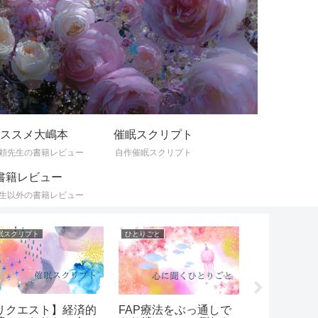
ススメ大嶋本
催眠スクリプト
頼先生の書籍レビュー
自作催眠スクリプト
書籍レビュー
生以外の書籍レビュー
眠スクリプト
ひとりごと
リクエスト】経済的
大嶋先生の
FAP療法をぶっ通しで