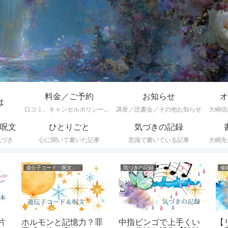
料金／ご予約
お知らせ
オ
は
口コミ、キャンセルポリシーなど
講座／読書会／その他お知らせ
大嶋信
呪文
ひとりごと
気づきの記録
気づき
心に聞いて書いた記事
意識で書いている記事
大嶋先
遺伝子コード・呪文一覧
気づきの記録
催
片
ホルモンと記憶力？罪
中指ビンゴで上手くい
【