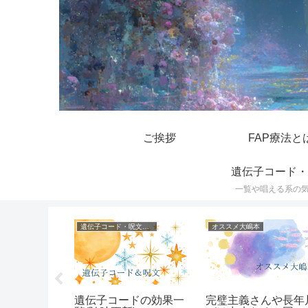
ご挨拶
FAP療法と
遺伝子コード・
一覧や唱える系の
遺伝子コード・呪文一覧
遺伝子コード・呪文一覧
オススメ大嶋本
が効かなかった
遺伝子コードの効果一
完璧主義さんや長年