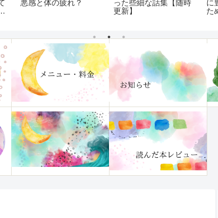
て
悪感と体の疲れ？
った些細な話集【随時
に
け
更新】
た
す