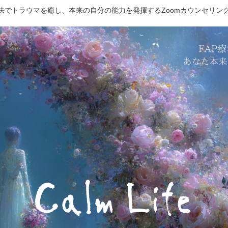
療法でトラウマを癒し、本来の自分の能力を発揮するZoomカウンセリン