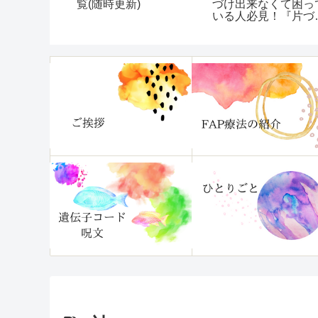
て
覧(随時更新)
づけ出来なくて困っ
いる人必見！『片づ
られない自分がいま
ぐ変わる本』