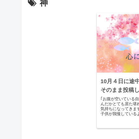
神
10月４日に途
そのまま投稿
｢お腹が空いている
んだかとても居た堪
気持ちになってきま
子供が我慢している
ような胸が痛い感覚
は、私が...