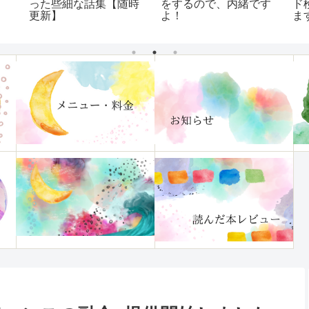
った些細な話集【随時
をするので、内緒です
ド
更新】
よ！
ま