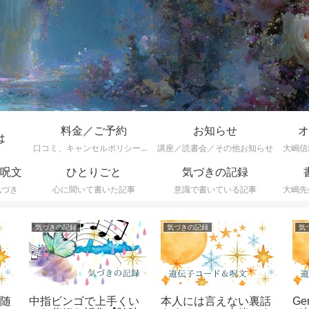
料金／ご予約
お知らせ
オ
は
口コミ、キャンセルポリシーなど
講座／読書会／その他お知らせ
大嶋信
呪文
ひとりごと
気づきの記録
気づき
心に聞いて書いた記事
意識で書いている記事
大嶋先
気づきの記録
気づきの記録
気
(随
中指ビンゴで上手くい
本人には言えない裏話
Ge