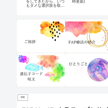
（１シート
をしてきたから、いつ
時更新)
もダメな選択肢を取っ
てしまう…【いつも
「ダメなほうへいって
しまう」クセを治す方
法】レビュー
PR