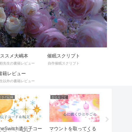
ススメ大嶋本
催眠スクリプト
頼先生の書籍レビュー
自作催眠スクリプト
書籍レビュー
生以外の書籍レビュー
づきの記録
ひとりごと
neSwitch遺伝子コー
マウントを取ってくる
遺伝子コー