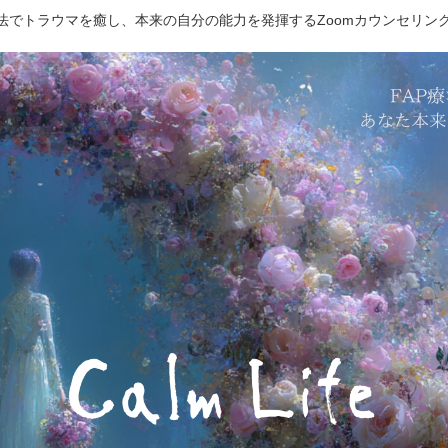
療法でトラウマを癒し、本来の自分の能力を発揮するZoomカウンセリン