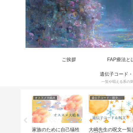
ご挨拶
FAP療法と
遺伝子コード・
一覧や唱える系の
オススメ大嶋本
遺伝子コード・呪文一覧
を新薬に変
家族のために自己犠牲
大嶋先生の呪文一覧