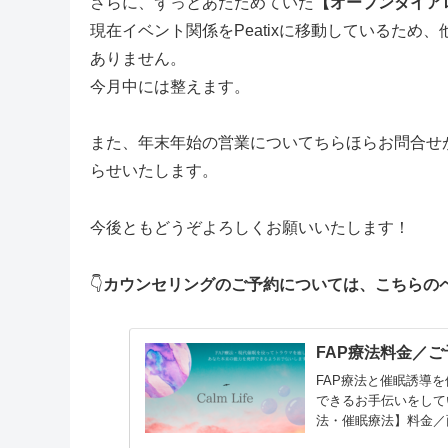
さらに、ずっとあたためていた
【オープンダイア
現在イベント関係をPeatixに移動しているた
ありません。
今月中には整えます。
また、年末年始の営業についてちらほらお問合せが
らせいたします。
今後ともどうぞよろしくお願いいたします！
👇
カウンセリングのご予約については、こちらの
FAP療法料金／ご
FAP療法と催眠誘導
できるお手伝いをして
法・催眠療法】料金／
す。初回...