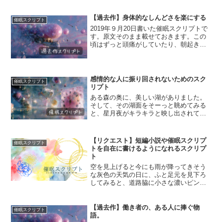
【過去作】身体的なしんどさを楽にする
催眠スクリプト
2019年９月20日書いた催眠スクリプトで
す。原文そのまま載せておきます。この
頃はずっと頭痛がしていたり、朝起きた
時にまったく疲れが取れていなくてベッ
ドから起きるのが辛かったりしていまし
た。仕事は好きなんだけれど、お客様の
悩みに巻き込まれて...
感情的な人に振り回されないためのスク
催眠スクリプト
リプト
ある森の奥に、美しい湖がありました。
そして、その湖面をそーっと眺めてみる
と、星月夜がキラキラと映し出されてい
るのが見えて、湖面の表面をあたたかく
おだやかな風が撫でていきます。する
と、森の奥から梟の声が聞こえてきて、
【リクエスト】短編小説や催眠スクリプ
催眠スクリプト
あたりにその声がこだまして...
トを自在に書けるようになれるスクリプ
ト
空を見上げると今にも雨が降ってきそう
な灰色の天気の日に、ふと足元を見下ろ
してみると、道路脇に小さな濃いピンク
の花が咲いていたんです。僕はその花に
手を伸ばして「摘んで持って帰ろう」と
思ったけれど、ハッとして手を止める
【過去作】働き者の、ある人に捧ぐ物
催眠スクリプト
と、僕の後ろをすごいスピー...
語。