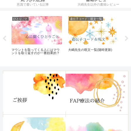
意識で書いている記事
大嶋先生以外の書籍レビュー
ひとりごと
遺伝子コード・呪文一覧
遺
た
マウントを取ってくる人にはマウ
大嶋先生の呪文一覧(随時更新)
遺伝
っ
ントを取り返すのが一番効果的？
う