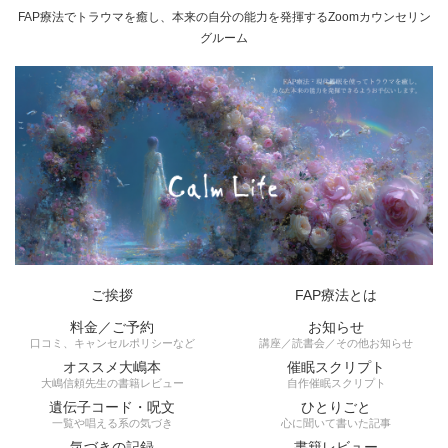
FAP療法でトラウマを癒し、本来の自分の能力を発揮するZoomカウンセリン
グルーム
ご挨拶
FAP療法とは
料金／ご予約
お知らせ
口コミ、キャンセルポリシーなど
講座／読書会／その他お知らせ
オススメ大嶋本
催眠スクリプト
大嶋信頼先生の書籍レビュー
自作催眠スクリプト
遺伝子コード・呪文
ひとりごと
一覧や唱える系の気づき
心に聞いて書いた記事
気づきの記録
書籍レビュー