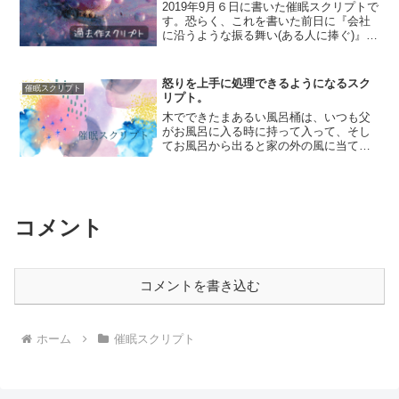
2019年9月６日に書いた催眠スクリプトで
す。恐らく、これを書いた前日に『会社
に沿うような振る舞い(ある人に捧ぐ)』を
書いていたのですが、それ関連で書いた
ものだと思われます。すでに記憶が曖昧
なので、誰のために何のために書いたの
怒りを上手に処理できるようになるスク
催眠スクリプト
かは忘れてしま...
リプト。
木でできたまあるい風呂桶は、いつも父
がお風呂に入る時に持って入って、そし
てお風呂から出ると家の外の風に当てる
ために裏口の扉の裏に立て掛けられてい
ます。だから、強い風が吹くたびに、風
呂桶は勝手口の裏でカタカタカタと揺れ
る音を鳴らすのです。そう...
コメント
コメントを書き込む
ホーム
催眠スクリプト