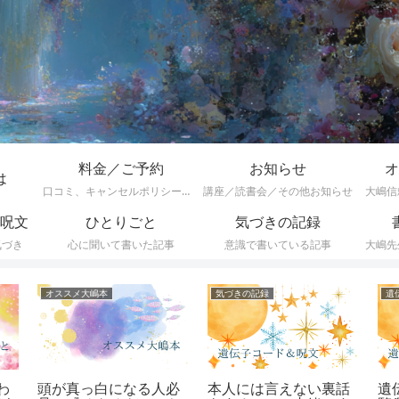
料金／ご予約
お知らせ
オ
は
口コミ、キャンセルポリシーなど
講座／読書会／その他お知らせ
大嶋信
呪文
ひとりごと
気づきの記録
気づき
心に聞いて書いた記事
意識で書いている記事
大嶋先
オススメ大嶋本
気づきの記録
頭が真っ白になる人必
本人には言えない裏話
遺
わ