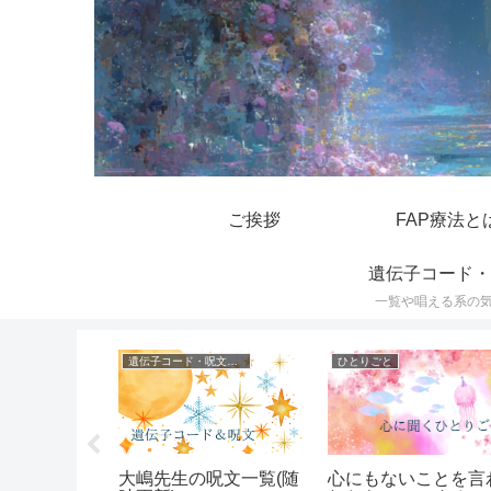
ご挨拶
FAP療法と
遺伝子コード・
一覧や唱える系の
遺伝子コード・呪文一覧
ひとりごと
大嶋先生の呪文一覧(随
取ってくる
心にもないことを言