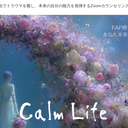
療法でトラウマを癒し、本来の自分の能力を発揮するZoomカウンセリン