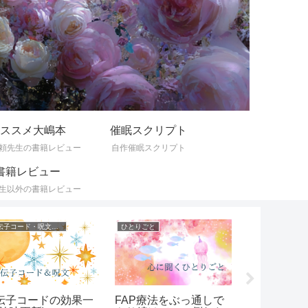
ススメ大嶋本
催眠スクリプト
頼先生の書籍レビュー
自作催眠スクリプト
書籍レビュー
生以外の書籍レビュー
遺伝子コード・呪文一覧
ひとりごと
気づきの記録
伝子コードの効果一
中指ビンゴ
FAP療法をぶっ通しで