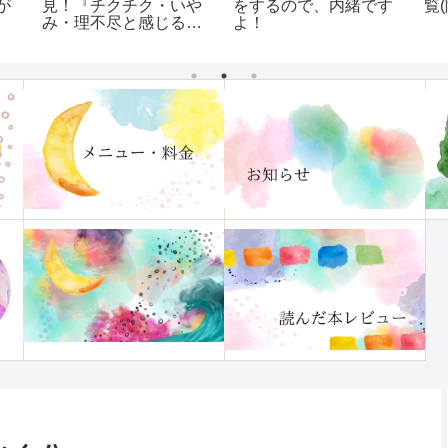
見！『チクチク・いや
をするので、内緒です
覧
が
み・理不尽と感じる
よ！
「ほんのひと言」に傷
つかなくなる本』レビ
ュー