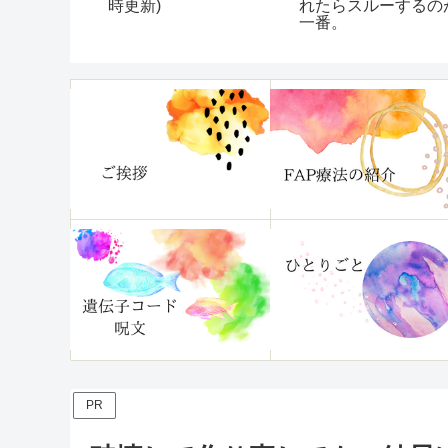
時更新)
ントを取り
れたらスルーするの
番効果的？
一番。
PR