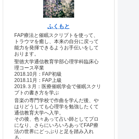
ふくもと
FAP療法と催眠スクリプトを使って、
トラウマを癒し、本来の自分に戻って
能力を発揮できるようお手伝いをして
おります。
聖徳大学通信教育学部心理学科臨床心
理コース卒業
2018.10月：FAP初級
2018.11月：FAP上級
2019.３月：医療催眠学会で催眠スクリ
プトの書き方を学ぶ
音楽の専門学校で作曲を学んだ後、や
はりどうしても心理学を勉強したくて
通信教育大学へ入学。
その後、色々あって占い師としてプロ
になり、さらにいろいろあってFAP療
法の世界にどっぷりと足を踏み入れ
る。