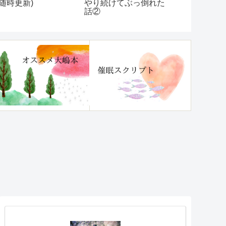
(随時更新)
った些細な
やり続けてぶっ倒れた
更新】
話②