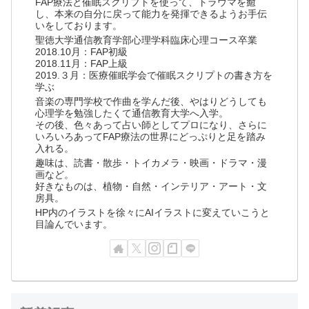
FAP療法と催眠スクリプトを使って、トラウマを癒
し、本来の自分に戻って能力を発揮できるようお手伝
いをしております。
聖徳大学通信教育学部心理学科臨床心理コース卒業
2018.10月：FAP初級
2018.11月：FAP上級
2019.３月：医療催眠学会で催眠スクリプトの書き方を
学ぶ
音楽の専門学校で作曲を学んだ後、やはりどうしても
心理学を勉強したくて通信教育大学へ入学。
その後、色々あって占い師としてプロになり、さらに
いろいろあってFAP療法の世界にどっぷりと足を踏み
入れる。
趣味は、読書・散歩・トイカメラ・映画・ドラマ・漫
画など。
好きなものは、植物・自然・インテリア・アート・文
房具。
HP内のイラストを徐々にAIイラストに変えていこうと
目論んでいます。