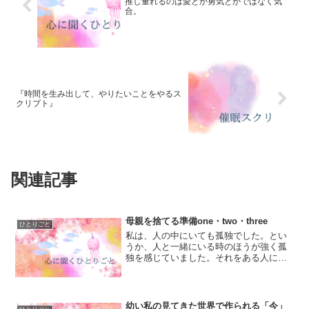
推し量れるのは愛とか勇気とかではなく気
合。
『時間を生み出して、やりたいことをやるス
クリプト』
関連記事
母親を捨てる準備one・two・three
ひとりごと
私は、人の中にいても孤独でした。とい
うか、人と一緒にいる時のほうが強く孤
独を感じていました。それをある人に伝
えてみると、「え？そんなことないです
けど」って言われて、ガーン！となった
ことがありました。私は昔から、どの集
団に入っても馴染めないと...
幼い私の見てきた世界で作られる「今」