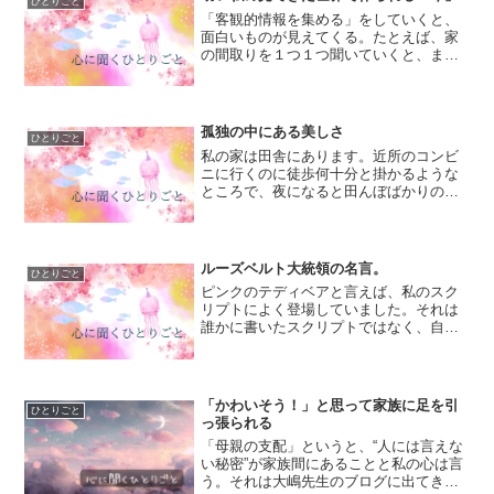
ひとりごと
「客観的情報を集める」をしていくと、
面白いものが見えてくる。たとえば、家
の間取りを１つ１つ聞いていくと、まる
で自分がその人の人生を追体験している
ような感覚になってくる。だから私は、
家を見るのが好きなんです。私とは違っ
た人生がそこにあり、私と...
孤独の中にある美しさ
ひとりごと
私の家は田舎にあります。近所のコンビ
ニに行くのに徒歩何十分と掛かるような
ところで、夜になると田んぼばかりの村
の中は、街頭が侘しくポツポツとあるだ
けです。私は不良専門学校生だったの
で、いつも夜帰るのが遅かった。奈良県
がそうなのかは分かりません...
ルーズベルト大統領の名言。
ひとりごと
ピンクのテディベアと言えば、私のスク
リプトによく登場していました。それは
誰かに書いたスクリプトではなく、自分
宛に書いたスクリプトに何度も何度も登
場してたんです。「ピンクのテディベ
ア」は私には何も覚えがなくて、ただ
「可愛いな」とか「女の子らし...
「かわいそう！」と思って家族に足を引
ひとりごと
っ張られる
「母親の支配」というと、“人には言えな
い秘密”が家族間にあることと私の心は言
う。それは大嶋先生のブログに出てきた