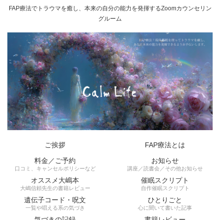
FAP療法でトラウマを癒し、本来の自分の能力を発揮するZoomカウンセリン
グルーム
ご挨拶
FAP療法とは
料金／ご予約
お知らせ
口コミ、キャンセルポリシーなど
講座／読書会／その他お知らせ
オススメ大嶋本
催眠スクリプト
大嶋信頼先生の書籍レビュー
自作催眠スクリプト
遺伝子コード・呪文
ひとりごと
一覧や唱える系の気づき
心に聞いて書いた記事
気づきの記録
書籍レビュー