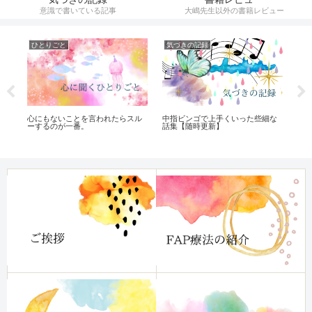
意識で書いている記事
大嶋先生以外の書籍レビュー
ひとりごと
気づきの記録
ひ
中指ビンゴで上手くいった些細な
心にもないことを言われたらスル
FA
っ
話集【随時更新】
ーするのが一番。
ぶ