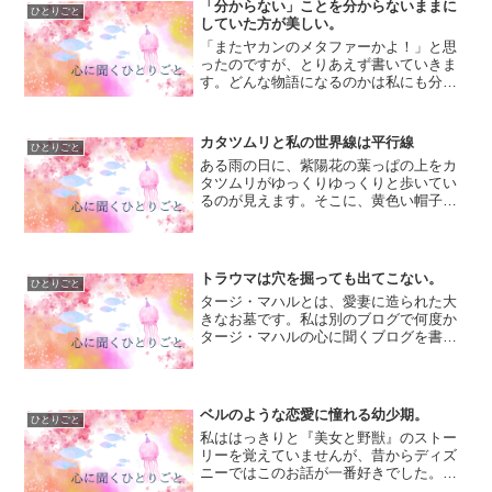
「分からない」ことを分からないままに
ひとりごと
していた方が美しい。
「またヤカンのメタファーかよ！」と思
ったのですが、とりあえず書いていきま
す。どんな物語になるのかは私にも分か
らないので、さて、今日は一体どんな話
に繋がっていくのか…。「やかん」と聞
くと思い出すのは、同居していた祖母の
カタツムリと私の世界線は平行線
ひとりごと
ことです。祖母は最終的に...
ある雨の日に、紫陽花の葉っぱの上をカ
タツムリがゆっくりゆっくりと歩いてい
るのが見えます。そこに、黄色い帽子を
被った小学生の女の子がやってきて、ピ
ンク色のビニール傘をその紫陽花とカタ
ツムリの上に差したのです。女の子は赤
いランドセルを背負ってい...
トラウマは穴を掘っても出てこない。
ひとりごと
タージ・マハルとは、愛妻に造られた大
きなお墓です。私は別のブログで何度か
タージ・マハルの心に聞くブログを書い
ていて、それとほぼ同時期に大嶋先生の
ブログでもタージ・マハルのお話が出た
というミラクルが起こったことがありま
す。日本のお墓は型が同じ...
ベルのような恋愛に憧れる幼少期。
ひとりごと
私ははっきりと『美女と野獣』のストー
リーを覚えていませんが、昔からディズ
ニーではこのお話が一番好きでした。多
分、自分よりも少し大人っぽいとベルの