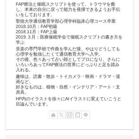
FAP療法と催眠スクリプトを使って、トラウマを癒
し、本来の自分に戻って能力を発揮できるようお手伝
いをしております。
聖徳大学通信教育学部心理学科臨床心理コース卒業
2018.10月：FAP初級
2018.11月：FAP上級
2019.３月：医療催眠学会で催眠スクリプトの書き方を
学ぶ
音楽の専門学校で作曲を学んだ後、やはりどうしても
心理学を勉強したくて通信教育大学へ入学。
その後、色々あって占い師としてプロになり、さらに
いろいろあってFAP療法の世界にどっぷりと足を踏み
入れる。
趣味は、読書・散歩・トイカメラ・映画・ドラマ・漫
画など。
好きなものは、植物・自然・インテリア・アート・文
房具。
HP内のイラストを徐々にAIイラストに変えていこうと
目論んでいます。