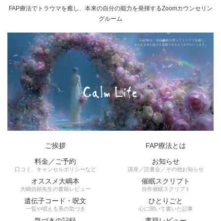
FAP療法でトラウマを癒し、本来の自分の能力を発揮するZoomカウンセリン
グルーム
ご挨拶
FAP療法とは
料金／ご予約
お知らせ
口コミ、キャンセルポリシーなど
講座／読書会／その他お知らせ
オススメ大嶋本
催眠スクリプト
大嶋信頼先生の書籍レビュー
自作催眠スクリプト
遺伝子コード・呪文
ひとりごと
一覧や唱える系の気づき
心に聞いて書いた記事
気づきの記録
書籍レビュー