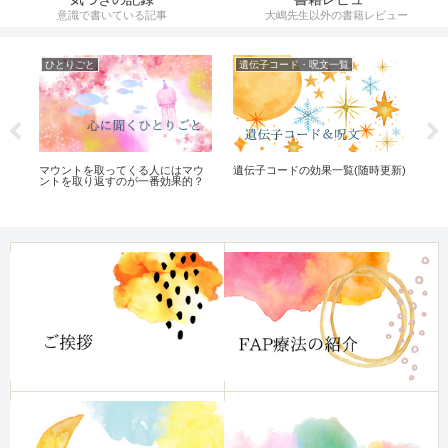
意識で書いている記事
大嶋先生以外の書籍レビュー
ひとりごと
遺伝子コード・呪文一覧
遺
を経
遺伝子コードの効果一覧(随時更新)
遺
マウントを取ってくる人にはマウ
方
ントを取り返すのが一番効果的？