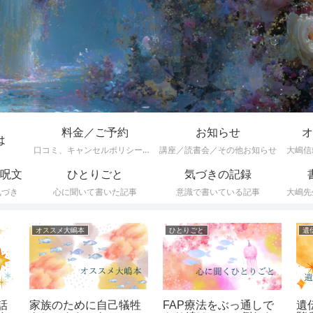
料金／ご予約
お知らせ
オ
は
口コミ、キャンセルポリシーなど
講座／読書会／その他お知らせ
大嶋信
呪文
ひとりごと
気づきの記録
気づき
心に聞いて書いた記事
意識で書いている記事
大嶋先
オススメ大嶋本
ひとりごと
話
家族のために自己犠牲
遺
FAP療法をぶっ通しで