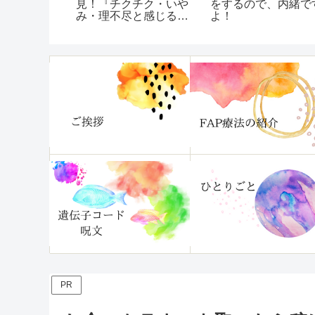
？／やっぱ
見！『チクチク・いや
をするので、内緒で
繋がって
み・理不尽と感じる
よ！
「ほんのひと言」に傷
つかなくなる本』レビ
ュー
PR