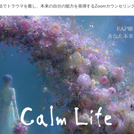
療法でトラウマを癒し、本来の自分の能力を発揮するZoomカウンセリン