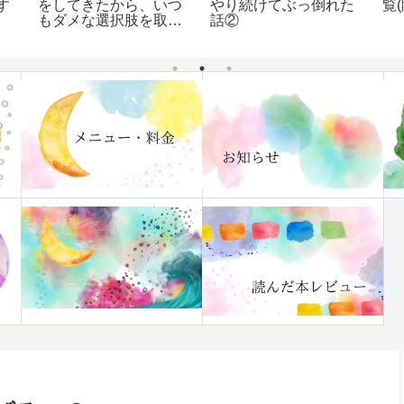
す
をしてきたから、いつ
覧
やり続けてぶっ倒れた
もダメな選択肢を取っ
話②
てしまう…【いつも
「ダメなほうへいって
しまう」クセを治す方
法】レビュー