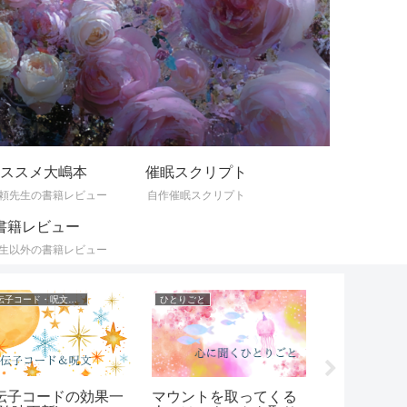
ススメ大嶋本
催眠スクリプト
頼先生の書籍レビュー
自作催眠スクリプト
書籍レビュー
生以外の書籍レビュー
遺伝子コード・呪文一覧
ひとりごと
伝子コードの効果一
大嶋先生の
マウントを取ってくる