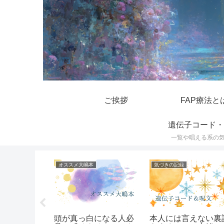
ご挨拶
FAP療法と
遺伝子コード・
一覧や唱える系の
オススメ大嶋本
気づきの記録
スの遺伝子
頭が真っ白になる人必
本人には言えない裏