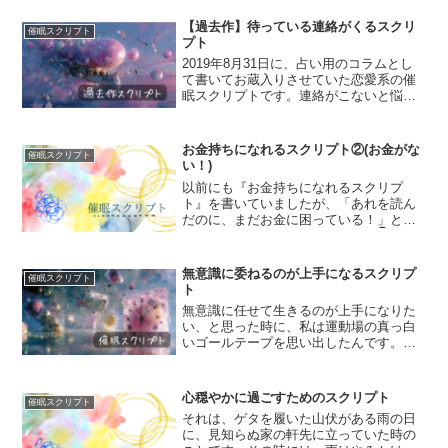
のスナップを利かせて飛んでいます。そ
うして、女の子がジャンプするたびに、
【過去作】待っている連絡がくるスクリ
催眠スクリプト
アスファルトの影が女の子...
プト
2019年8月31日に、占い用のコラムとし
て書いてお蔵入りさせていた恋愛系の催
眠スクリプトです。連絡がこないと悩ん
でいるすべてのお客様の幸せを願って書
きました。想像してみてください。目の
前に、ドアが見えます。あたりは真っ暗
お金持ちになれるスクリプト②(お金がな
催眠スクリプト
であり、そこだけに...
い！)
以前にも『お金持ちになれるスクリプ
ト』を書いていましたが、「あれを読ん
だのに、まだお金に困っている！」とい
う方のために新しく書きました。👇前回
のスクリプト「お金がたくさんあったら
幸せになれるのになあ」と、ある人が薄
無意識に委ねるのが上手になるスクリプ
催眠スクリプト
汚れた窓の外を眺めながら小...
ト
無意識に任せて生きるのが上手になりた
い、と思った時に、私は運動場の真っ白
いゴールテープを思い出したんです。そ
して、その真っ白いゴールテープを私は
誰よりも早くゴールして切ることが“でき
ない”と分かっていたので、私は運動場に
心穏やかに過ごすためのスクリプト
催眠スクリプト
響く家族の声援や下級...
それは、ゲタを履いた山伏がある雨の日
に、見知らぬ家の軒先に立っていた時の