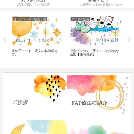
意識で書いている記事
大嶋先生以外の書籍レビュー
遺伝子コード・呪文一覧
気づきの記録
催
て
遺伝子コード、呪文の私流唱え
中指ビンゴで上手くいった些細な
【
方。
話集【随時更新】
り