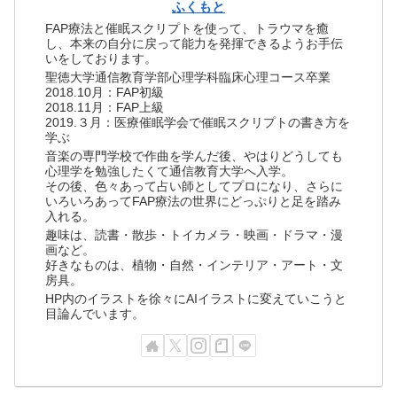
ふくもと
FAP療法と催眠スクリプトを使って、トラウマを癒
し、本来の自分に戻って能力を発揮できるようお手伝
いをしております。
聖徳大学通信教育学部心理学科臨床心理コース卒業
2018.10月：FAP初級
2018.11月：FAP上級
2019.３月：医療催眠学会で催眠スクリプトの書き方を
学ぶ
音楽の専門学校で作曲を学んだ後、やはりどうしても
心理学を勉強したくて通信教育大学へ入学。
その後、色々あって占い師としてプロになり、さらに
いろいろあってFAP療法の世界にどっぷりと足を踏み
入れる。
趣味は、読書・散歩・トイカメラ・映画・ドラマ・漫
画など。
好きなものは、植物・自然・インテリア・アート・文
房具。
HP内のイラストを徐々にAIイラストに変えていこうと
目論んでいます。