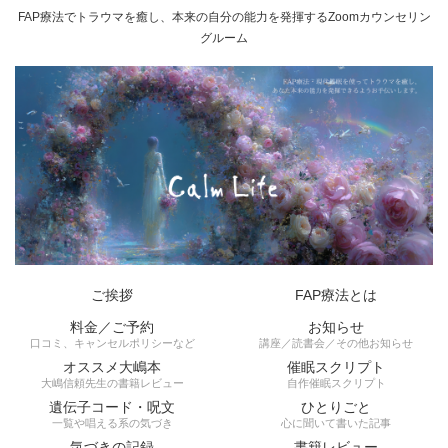
FAP療法でトラウマを癒し、本来の自分の能力を発揮するZoomカウンセリン
グルーム
ご挨拶
FAP療法とは
料金／ご予約
お知らせ
口コミ、キャンセルポリシーなど
講座／読書会／その他お知らせ
オススメ大嶋本
催眠スクリプト
大嶋信頼先生の書籍レビュー
自作催眠スクリプト
遺伝子コード・呪文
ひとりごと
一覧や唱える系の気づき
心に聞いて書いた記事
気づきの記録
書籍レビュー