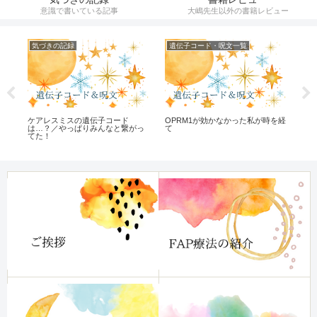
意識で書いている記事
大嶋先生以外の書籍レビュー
気づきの記録
遺伝子コード・呪文一覧
遺
な
ケアレスミスの遺伝子コード
OPRM1が効かなかった私が時を経
遺伝
は…？／やっぱりみんなと繋がっ
て
てた！