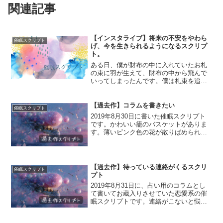
関連記事
【インスタライブ】将来の不安をやわら
催眠スクリプト
げ、今を生きられるようになるスクリプ
ト。
ある日、僕が財布の中に入れていたお札
の束に羽が生えて、財布の中から飛んで
いってしまったんです。僕は札束を追い
かけようと思ったけれど、バッサバッサ
と札束は翼を上下に動かして、青い空の
向こうへと飛んでいくのを、僕は見届け
【過去作】コラムを書きたい
催眠スクリプト
るしかなかったんです。だ...
2019年8月30日に書いた催眠スクリプト
です。かわいい籠のバスケットがありま
す。薄いピンク色の花が散りばめられた
布が中に敷かれており、ふわふわした感
触を確かめられます。ここは草原のよう
なところです。風が遠くから吹いてき
て、私の頬を撫で、前...
【過去作】待っている連絡がくるスクリ
催眠スクリプト
プト
2019年8月31日に、占い用のコラムとし
て書いてお蔵入りさせていた恋愛系の催
眠スクリプトです。連絡がこないと悩ん
でいるすべてのお客様の幸せを願って書
きました。想像してみてください。目の