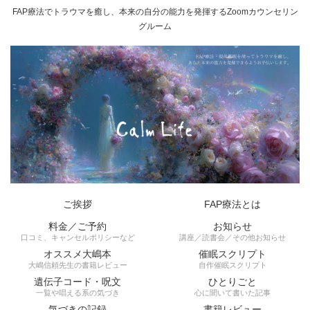
FAP療法でトラウマを癒し、本来の自分の能力を発揮するZoomカウンセリン
グルーム
ご挨拶
FAP療法とは
料金／ご予約
お知らせ
口コミ、キャンセルポリシーなど
講座／読書会／その他お知らせ
オススメ大嶋本
催眠スクリプト
大嶋信頼先生の書籍レビュー
自作催眠スクリプト
遺伝子コード・呪文
ひとりごと
一覧や唱える系の気づき
心に聞いて書いた記事
気づきの記録
書籍レビュー