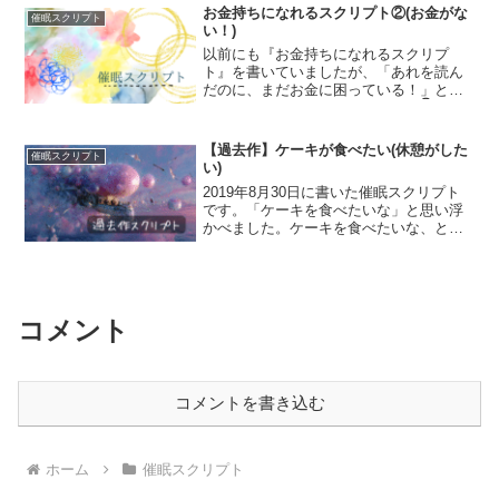
前に、ドアが見えます。あたりは真っ暗
お金持ちになれるスクリプト②(お金がな
催眠スクリプト
であり、そこだけに...
い！)
以前にも『お金持ちになれるスクリプ
ト』を書いていましたが、「あれを読ん
だのに、まだお金に困っている！」とい
う方のために新しく書きました。👇前回
のスクリプト「お金がたくさんあったら
幸せになれるのになあ」と、ある人が薄
【過去作】ケーキが食べたい(休憩がした
催眠スクリプト
汚れた窓の外を眺めながら小...
い)
2019年8月30日に書いた催眠スクリプト
です。「ケーキを食べたいな」と思い浮
かべました。ケーキを食べたいな、と思
った時に「いやいや、ダイエット中だか
ら」と思う人もいれば、迷わずケーキを
買いに行ったり食べに行ったりする人も
いるでしょう。タル...
コメント
コメントを書き込む
ホーム
催眠スクリプト