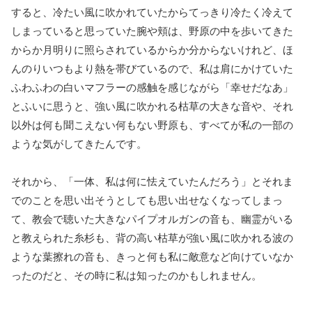
すると、冷たい風に吹かれていたからてっきり冷たく冷えて
しまっていると思っていた腕や頬は、野原の中を歩いてきた
からか月明りに照らされているからか分からないけれど、ほ
んのりいつもより熱を帯びているので、私は肩にかけていた
ふわふわの白いマフラーの感触を感じながら「幸せだなあ」
とふいに思うと、強い風に吹かれる枯草の大きな音や、それ
以外は何も聞こえない何もない野原も、すべてが私の一部の
ような気がしてきたんです。
それから、「一体、私は何に怯えていたんだろう」とそれま
でのことを思い出そうとしても思い出せなくなってしまっ
て、教会で聴いた大きなパイプオルガンの音も、幽霊がいる
と教えられた糸杉も、背の高い枯草が強い風に吹かれる波の
ような葉擦れの音も、きっと何も私に敵意など向けていなか
ったのだと、その時に私は知ったのかもしれません。