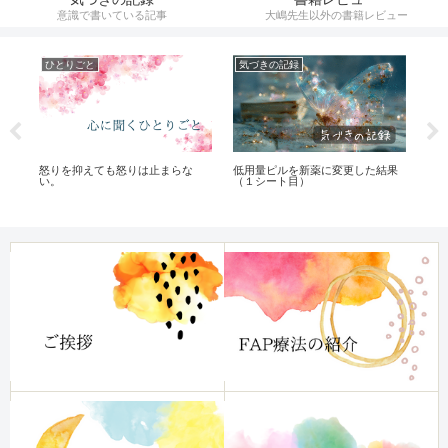
意識で書いている記事
大嶋先生以外の書籍レビュー
ひとりごと
気づきの記録
ひ
怒りを抑えても怒りは止まらな
低用量ピルを新薬に変更した結果
ウ
心
い。
（１シート目）
？
ー