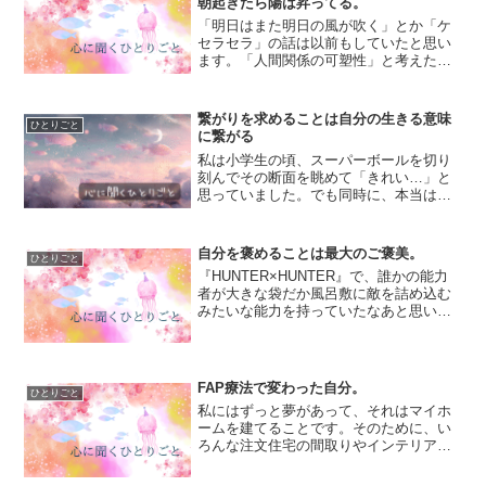
朝起きたら陽は昇ってる。
「明日はまた明日の風が吹く」とか「ケ
セラセラ」の話は以前もしていたと思い
ます。「人間関係の可塑性」と考えた時
に、私は一人の人と上手くいかないこと
があると「ああ、もうダメだ…すべて終
わりだ…」と絶望的な気分になっていま
繋がりを求めることは自分の生きる意味
ひとりごと
したが、人間関係って一回...
に繋がる
私は小学生の頃、スーパーボールを切り
刻んでその断面を眺めて「きれい…」と
思っていました。でも同時に、本当は切
り刻みたいわけじゃないとも思っていた
んです。祭の出店でスーパーボールすく
いをして、１Lのペットボトルにそのスー
自分を褒めることは最大のご褒美。
ひとりごと
パーボールをコレクショ...
『HUNTER×HUNTER』で、誰かの能力
者が大きな袋だか風呂敷に敵を詰め込む
みたいな能力を持っていたなあと思い出
します。あ、梟だったかな？ドラえもん
のポケットのように物を詰め込んでいた
ような…(あやふやな覚え方)で、私もそん
な大きな風呂...
FAP療法で変わった自分。
ひとりごと
私にはずっと夢があって、それはマイホ
ームを建てることです。そのために、い
ろんな注文住宅の間取りやインテリアを
見て、カフェの内装などを真似したり、
ホテルライクな家を目指してみたり…。