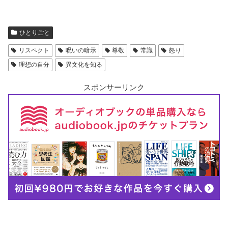
ひとりごと
リスペクト
呪いの暗示
尊敬
常識
怒り
理想の自分
異文化を知る
スポンサーリンク