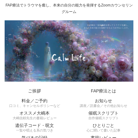
FAP療法でトラウマを癒し、本来の自分の能力を発揮するZoomカウンセリン
グルーム
ご挨拶
FAP療法とは
料金／ご予約
お知らせ
口コミ、キャンセルポリシーなど
講座／読書会／その他お知らせ
オススメ大嶋本
催眠スクリプト
大嶋信頼先生の書籍レビュー
自作催眠スクリプト
遺伝子コード・呪文
ひとりごと
一覧や唱える系の気づき
心に聞いて書いた記事
気づきの記録
書籍レビュー