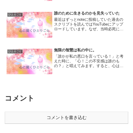
ボックスやポスト使えないのが辛い)で、
なんでこんなことになったのかという
と、昨日サロンの撤収作...
誰のために生きるのかを見失っていた
ひとりごと
最近はずっとnoteに投稿していた過去の
スクリプトを読んではYouTubeにアップ
ロードしています。なぜ、当時必死にな
って催眠スクリプトを書いていたのか？
それは確かに、当時の私が苦しい思いを
していたからかもしれません。だけど、
４年経った今の...
無限の智慧は私の中に。
ひとりごと
「誰かが私の悪口を言っている！」と考
えた時に、「心！この不安感は誰のも
の？」と唱えてみます。すると、心は
「それはあの人のもの」と教えてくれま
す。そう、私は「あの人に悪口を言われ
ている！」と思っていたけれど、本当
は“あの人”が「私に悪口を言わ...
コメント
コメントを書き込む