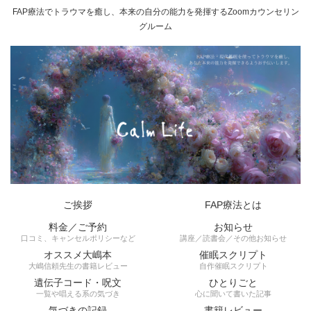
FAP療法でトラウマを癒し、本来の自分の能力を発揮するZoomカウンセリン
グルーム
ご挨拶
FAP療法とは
料金／ご予約
お知らせ
口コミ、キャンセルポリシーなど
講座／読書会／その他お知らせ
オススメ大嶋本
催眠スクリプト
大嶋信頼先生の書籍レビュー
自作催眠スクリプト
遺伝子コード・呪文
ひとりごと
一覧や唱える系の気づき
心に聞いて書いた記事
気づきの記録
書籍レビュー