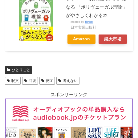
なる 「ポリヴェーガル理論」
がやさしくわかる本
created by
Rinker
日本実業出版社
Amazon
楽天市場
ひとりごと
呪文
回復
炎症
考えない
スポンサーリンク