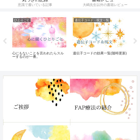
意識で書いている記事
大嶋先生以外の書籍レビュー
ひとりごと
遺伝子コード・呪文一覧
遺
遺伝子コードの効果一覧(随時更新)
大嶋
心にもないことを言われたらスル
ーするのが一番。