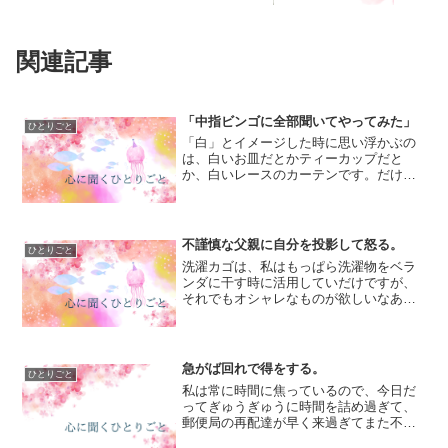
関連記事
「中指ビンゴに全部聞いてやってみた」
ひとりごと
「白」とイメージした時に思い浮かぶの
は、白いお皿だとかティーカップだと
か、白いレースのカーテンです。だけど
同時に、「白」というのはカラーセラピ
ーにおいて「完璧」「純粋」「心機一
転」などの意味があって、一つの色に対
しても「なぜその色を選んだの...
不謹慎な父親に自分を投影して怒る。
ひとりごと
洗濯カゴは、私はもっぱら洗濯物をベラ
ンダに干す時に活用していだけですが、
それでもオシャレなものが欲しいなあと
思っていたのです。だけど、結局イオン
に売っていた洗濯カゴを買って(イオンの
商品がダメとかではなく、よく吟味せず
に近くにあるものを買っ...
急がば回れで得をする。
ひとりごと
私は常に時間に焦っているので、今日だ
ってぎゅうぎゅうに時間を詰め過ぎて、
郵便局の再配達が早く来過ぎてまた不在
表入ってました。(簡易書留なので、宅配