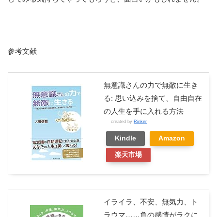
参考文献
無意識さんの力で無敵に生き
る: 思い込みを捨て、自由自在
の人生を手に入れる方法
created by
Rinker
Kindle
Amazon
楽天市場
イライラ、不安、無気力、ト
ラウマ……負の感情がラクに