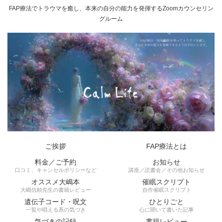
FAP療法でトラウマを癒し、本来の自分の能力を発揮するZoomカウンセリン
グルーム
ご挨拶
FAP療法とは
料金／ご予約
お知らせ
口コミ、キャンセルポリシーなど
講座／読書会／その他お知らせ
オススメ大嶋本
催眠スクリプト
大嶋信頼先生の書籍レビュー
自作催眠スクリプト
遺伝子コード・呪文
ひとりごと
一覧や唱える系の気づき
心に聞いて書いた記事
気づきの記録
書籍レビュー