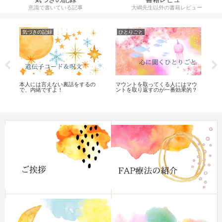
意識で書いている記事
大嶋先生以外の書籍レビュー
気づきの記録
ひとりごと
オ
本人には言えない裏話をするの
頭
ル
マウントを取ってくる人にはマウ
で、内緒ですよ！
チ
ントを取り返すのが一番効果的？
「
る