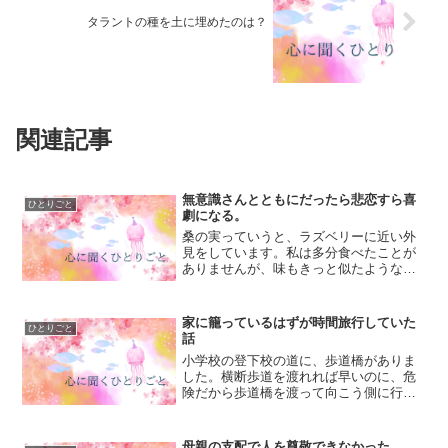
タラントの種を土に埋めたのは？
関連記事
無意識さんとともにだったら悲恋すら喜
ひとりごと
劇になる。
桑の実っていうと、ラズベリーに近い外
見をしています。私は多分食べたことが
ありませんが、味もきっと似たようなも
のなのかなあと想像します。こうやっ
て、目の前にないものを想像することが
「催眠」です。「何だかよく分からない
家に籠っているはずが時間旅行していた
ひとりごと
けど自分は運が悪い！」とい...
話
小学校の登下校の道に、歩道橋がありま
した。横断歩道を渡れれば早いのに、危
険だから歩道橋を渡って向こう側に行き
ます。私はなんとなく歩道橋を「怖い」
と感じていました。特に夕方、暗くなっ
てきそうな時間帯に歩道橋を渡るのが苦
母親の支配で人を尊敬できなかった。