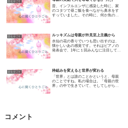
ひとりごと
手で、でも同じ区域の友だ...
昔、インフルエンザに感染した時に、家
のコタツで昼ご飯を食べながら鼻水をす
すっていました。その時に、何か魚の物
語を読んだような思い出していたよう
な…不思議な感覚があったのです。私は
常に「妹はいつも母親に優しく看病され
ている！」という被害者意識...
ルッキズムは母親が外見至上主義から
ひとりごと
水仙の花の香りでいつも思い出すのは、
懐かしいあの感覚です。それはピアノの
発表会で、1年に１回みんなに注目しても
らえる私の場所でした。発表会のため
に、母親は毎回私に新しいドレスを選ん
でくれて、それに合う靴も買ってくれま
す。私はそれが当たり前だ...
枠組みを変えると世界が変わる
ひとりごと
「世界」とは誰のことかというと、母親
のことですね。私の場合は。「母親の世
界」の中で生きていて、そしてしがらみ
を脱ぎ捨てた時に強烈に感じる支配の感
情は「罪悪感」なのです。なぜ母親の世
界から脱出した時に「罪悪感」を感じ
て、また元の母親の世界に戻...
コメント