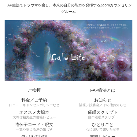
FAP療法でトラウマを癒し、本来の自分の能力を発揮するZoomカウンセリン
グルーム
ご挨拶
FAP療法とは
料金／ご予約
お知らせ
口コミ、キャンセルポリシーなど
講座／読書会／その他お知らせ
オススメ大嶋本
催眠スクリプト
大嶋信頼先生の書籍レビュー
自作催眠スクリプト
遺伝子コード・呪文
ひとりごと
一覧や唱える系の気づき
心に聞いて書いた記事
気づきの記録
書籍レビュー