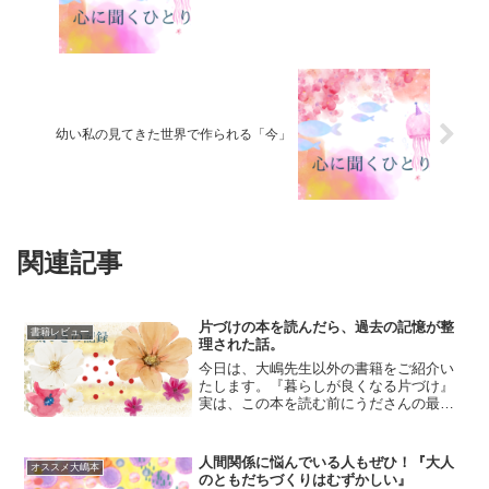
幼い私の見てきた世界で作られる「今」
関連記事
片づけの本を読んだら、過去の記憶が整
書籍レビュー
理された話。
今日は、大嶋先生以外の書籍をご紹介い
たします。『暮らしが良くなる片づけ』
実は、この本を読む前にうださんの最近
出版された『書くだけで月の生活費が13
万円減った！「づんの家計簿術」』とい
う挑戦マンガをたまたま本屋さんで見つ
人間関係に悩んでいる人もぜひ！『大人
オススメ大嶋本
けまして、一度はスルー...
のともだちづくりはむずかしい』