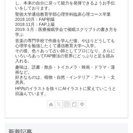
し、本来の自分に戻って能力を発揮できるようお手伝
いをしております。
聖徳大学通信教育学部心理学科臨床心理コース卒業
2018.10月：FAP初級
2018.11月：FAP上級
2019.３月：医療催眠学会で催眠スクリプトの書き方を
学ぶ
音楽の専門学校で作曲を学んだ後、やはりどうしても
心理学を勉強したくて通信教育大学へ入学。
その後、色々あって占い師としてプロになり、さらに
いろいろあってFAP療法の世界にどっぷりと足を踏み
入れる。
趣味は、読書・散歩・トイカメラ・映画・ドラマ・漫
画など。
好きなものは、植物・自然・インテリア・アート・文
房具。
HP内のイラストを徐々にAIイラストに変えていこうと
目論んでいます。
新着記事