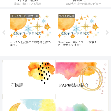
意識で書いている記事
大嶋先生以外の書籍レビュー
遺伝子コード・呪文一覧
気づきの記録
オ
ホルモンと記憶力？罪悪感と体の
GeneSwitch遺伝子コード検索ナ
完
疲れ？
ビ、愛用してます！
く
ら
本