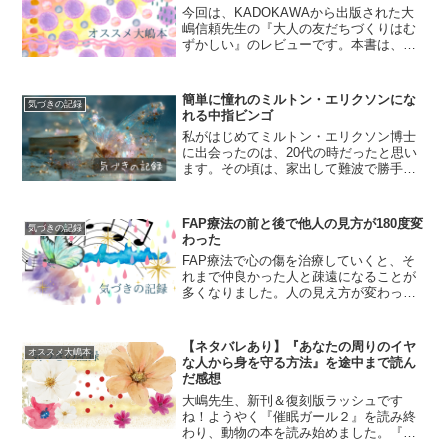
今回は、KADOKAWAから出版された大
嶋信頼先生の『大人の友だちづくりはむ
ずかしい』のレビューです。本書は、
2019年３月に出版された『「本当の友だ
ちがいなくてさびしい」と思ったとき読
む本』の復刻版です。どんな本？友だち
簡単に憧れのミルトン・エリクソンにな
気づきの記録
って、どう作れば良...
れる中指ビンゴ
私がはじめてミルトン・エリクソン博士
に出会ったのは、20代の時だったと思い
ます。その頃は、家出して難波で勝手に
一人暮しを始めて、安いアルバイトの月
給で暮らしていました。トイカメラが趣
味だったのでフィルム代が掛かるし、常
FAP療法の前と後で他人の見方が180度変
気づきの記録
にお金のことが気になる...
わった
FAP療法で心の傷を治療していくと、そ
れまで仲良かった人と疎遠になることが
多くなりました。人の見え方が変わった
のか、それまでの私が見ていた世界が歪
んでいたからなのかは分かりませんが、
「あれ？この人、こんなに性格悪かった
【ネタバレあり】『あなたの周りのイヤ
オススメ大嶋本
っけ？」と気づくことが...
な人から身を守る方法』を途中まで読ん
だ感想
大嶋先生、新刊＆復刻版ラッシュです
ね！ようやく『催眠ガール２』を読み終
わり、動物の本を読み始めました。『動