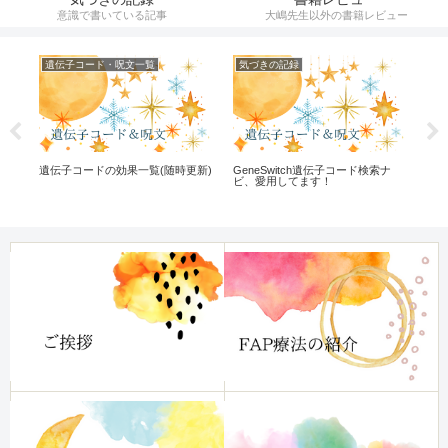
意識で書いている記事
大嶋先生以外の書籍レビュー
遺伝子コード・呪文一覧
気づきの記録
気
ク
遺伝子コードの効果一覧(随時更新)
GeneSwitch遺伝子コード検索ナ
中
ビ、愛用してます！
話
な