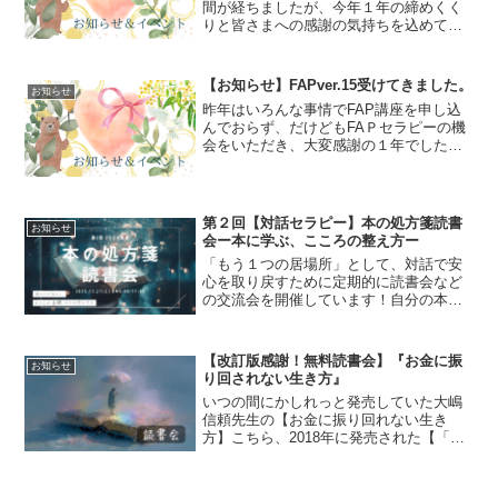
間が経ちましたが、今年１年の締めくく
りと皆さまへの感謝の気持ちを込めて
【オンライン忘年会】を開催します。日
時：2024年12月30日(月)20時～22時頃ま
で参加費：無料申込締切：開催時間直前
【お知らせ】FAPver.15受けてきました。
お知らせ
まで申込...
昨年はいろんな事情でFAP講座を申し込
んでおらず、だけどもFAＰセラピーの機
会をいただき、大変感謝の１年でした。
なので、私のFAPはコロナ前のウィルス
のところで止まっていたので、破壊系は
指や心に聞きながら取り入れさせてもら
っていました。そし...
第２回【対話セラピー】本の処方箋読書
お知らせ
会ー本に学ぶ、こころの整え方ー
「もう１つの居場所」として、対話で安
心を取り戻すために定期的に読書会など
の交流会を開催しています！自分の本棚
かなリアルタイムで選書して本を紹介し
合う【本の処方箋読書会】。毎月最終土
曜日開催にしようかと考えています。12
【改訂版感謝！無料読書会】『お金に振
お知らせ
月も開催します！本が好...
り回されない生き方』
いつの間にかしれっと発売していた大嶋
信頼先生の【お金に振り回れない生き
方】こちら、2018年に発売された【「お
金の不安」からいますぐ抜け出す方法】
の改訂版となるそうです！私は何度か初
版を読んでいますが、内容が現在の大嶋