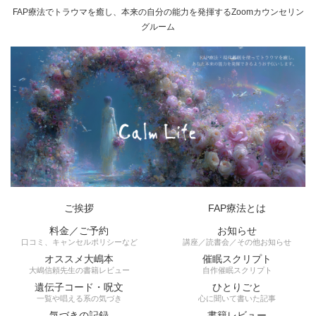
FAP療法でトラウマを癒し、本来の自分の能力を発揮するZoomカウンセリン
グルーム
ご挨拶
FAP療法とは
料金／ご予約
お知らせ
口コミ、キャンセルポリシーなど
講座／読書会／その他お知らせ
オススメ大嶋本
催眠スクリプト
大嶋信頼先生の書籍レビュー
自作催眠スクリプト
遺伝子コード・呪文
ひとりごと
一覧や唱える系の気づき
心に聞いて書いた記事
気づきの記録
書籍レビュー