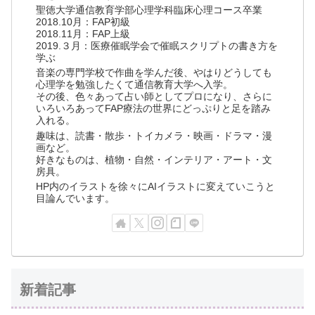
聖徳大学通信教育学部心理学科臨床心理コース卒業
2018.10月：FAP初級
2018.11月：FAP上級
2019.３月：医療催眠学会で催眠スクリプトの書き方を
学ぶ
音楽の専門学校で作曲を学んだ後、やはりどうしても
心理学を勉強したくて通信教育大学へ入学。
その後、色々あって占い師としてプロになり、さらに
いろいろあってFAP療法の世界にどっぷりと足を踏み
入れる。
趣味は、読書・散歩・トイカメラ・映画・ドラマ・漫
画など。
好きなものは、植物・自然・インテリア・アート・文
房具。
HP内のイラストを徐々にAIイラストに変えていこうと
目論んでいます。
新着記事