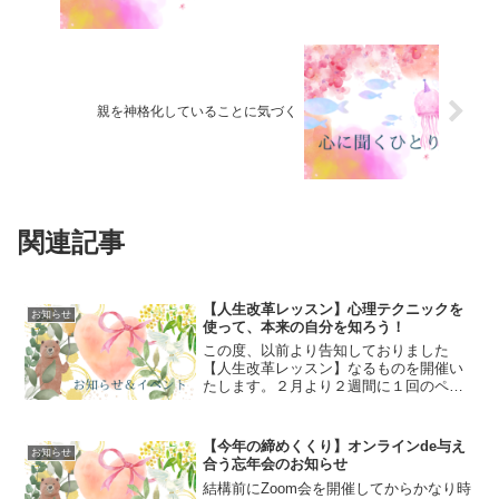
親を神格化していることに気づく
関連記事
【人生改革レッスン】心理テクニックを
お知らせ
使って、本来の自分を知ろう！
この度、以前より告知しておりました
【人生改革レッスン】なるものを開催い
たします。２月より２週間に１回のペー
スで行おうかと考えております。毎回
Zoomでの開催で、１時間に２個以上の心
理テクニックや大嶋信頼先生のメソッド
【今年の締めくくり】オンラインde与え
お知らせ
を使って、「本来の自分」...
合う忘年会のお知らせ
結構前にZoom会を開催してからかなり時