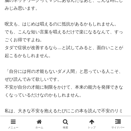
脳のネットワークってマジにあるんだなあと、こんな時にし
みじみ思います。
呪文も、はじめは唱えるのに抵抗があるかもしれません。
でも、こんな短い言葉を唱えるだけで楽になるなんて、すっ
ごくお得ですよね。
タダで症状が改善するなら…と試してみると、面白いことが
起こるかもしれません。
「自分には何の才能もないダメ人間」と思っている人こそ、
ぜひ読んでみて欲しいです。
不安が自分の才能に制限をかけて、本来の能力を発揮できな
くなっているだけなのかもしれません。
私は、大きな不安を抱えるたびにこの本を読んで不安のリミ
ッターを外しますが、そのたびに「本当に不安って自分の能
力を制限しているんだな」と感じます。
メニュー
ホーム
検索
トップ
サイドバー