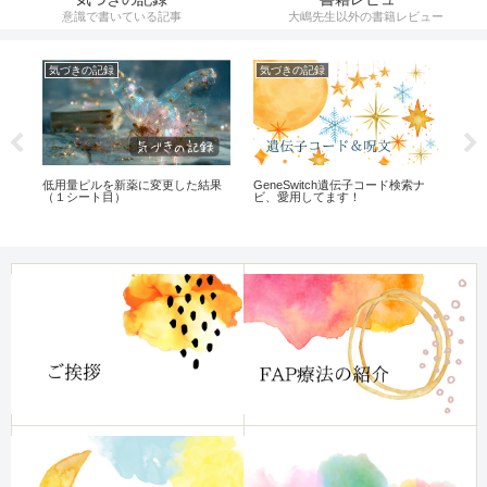
意識で書いている記事
大嶋先生以外の書籍レビュー
気づきの記録
気づきの記録
遺
低用量ピルを新薬に変更した結果
GeneSwitch遺伝子コード検索ナ
大嶋
（１シート目）
ビ、愛用してます！