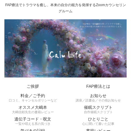
FAP療法でトラウマを癒し、本来の自分の能力を発揮するZoomカウンセリン
グルーム
ご挨拶
FAP療法とは
料金／ご予約
お知らせ
口コミ、キャンセルポリシーなど
講座／読書会／その他お知らせ
オススメ大嶋本
催眠スクリプト
大嶋信頼先生の書籍レビュー
自作催眠スクリプト
遺伝子コード・呪文
ひとりごと
一覧や唱える系の気づき
心に聞いて書いた記事
気づきの記録
書籍レビュー