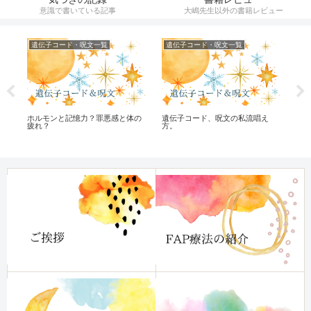
意識で書いている記事
大嶋先生以外の書籍レビュー
遺伝子コード・呪文一覧
遺伝子コード・呪文一覧
オ
な
ホルモンと記憶力？罪悪感と体の
遺伝子コード、呪文の私流唱え
頭
疲れ？
方。
チ
「
る