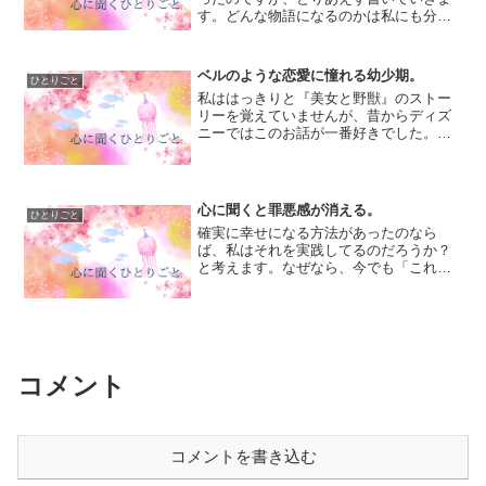
す。どんな物語になるのかは私にも分か
らないので、さて、今日は一体どんな話
に繋がっていくのか…。「やかん」と聞
くと思い出すのは、同居していた祖母の
ベルのような恋愛に憧れる幼少期。
ひとりごと
ことです。祖母は最終的に...
私ははっきりと『美女と野獣』のストー
リーを覚えていませんが、昔からディズ
ニーではこのお話が一番好きでした。多
分、自分よりも少し大人っぽいとベルの
ことを感じていて、あの黄色のドレスや
踊る食器たちも好きなんです。だけど一
番は、あの明るく美しく聡...
心に聞くと罪悪感が消える。
ひとりごと
確実に幸せになる方法があったのなら
ば、私はそれを実践してるのだろうか？
と考えます。なぜなら、今でも「これを
すれば必ず良くなる！」と確信している
のに出来ないことが、多々あるからで
す。それはいろんな理由があるのです
が、たとえば「人に優しくしたい...
コメント
コメントを書き込む