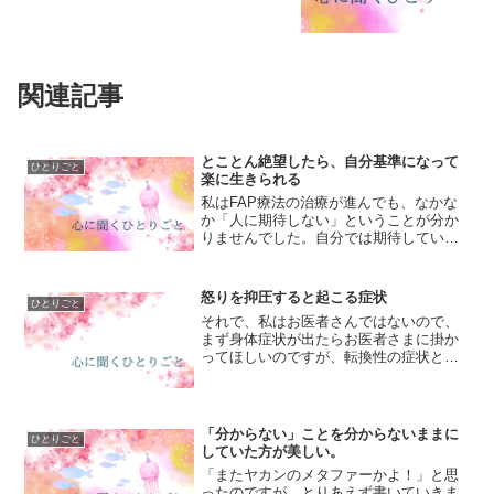
関連記事
とことん絶望したら、自分基準になって
ひとりごと
楽に生きられる
私はFAP療法の治療が進んでも、なかな
か「人に期待しない」ということが分か
りませんでした。自分では期待していな
いつもりなんです。だけど、相手の一挙
手一投足に囚われて落ち込んだり喜んだ
りしているうちは、やっぱりまだまだ他
怒りを抑圧すると起こる症状
ひとりごと
人基準。他人基準だから...
それで、私はお医者さんではないので、
まず身体症状が出たらお医者さまに掛か
ってほしいのですが、転換性の症状とし
て「怒りが身体症状に出る」場合があり
ます。たとえば、頭が痛くなったり腰が
痛くなったり、怒りを抑圧するとそうい
った体の“痛み”として身...
「分からない」ことを分からないままに
ひとりごと
していた方が美しい。
「またヤカンのメタファーかよ！」と思
ったのですが、とりあえず書いていきま