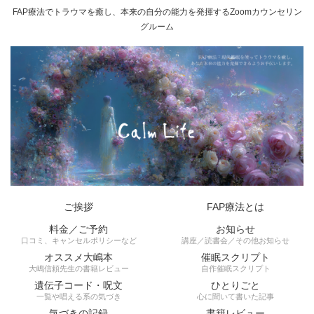
FAP療法でトラウマを癒し、本来の自分の能力を発揮するZoomカウンセリン
グルーム
ご挨拶
FAP療法とは
料金／ご予約
お知らせ
口コミ、キャンセルポリシーなど
講座／読書会／その他お知らせ
オススメ大嶋本
催眠スクリプト
大嶋信頼先生の書籍レビュー
自作催眠スクリプト
遺伝子コード・呪文
ひとりごと
一覧や唱える系の気づき
心に聞いて書いた記事
気づきの記録
書籍レビュー