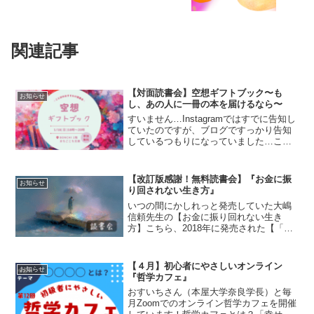
関連記事
【対面読書会】空想ギフトブック〜も
お知らせ
し、あの人に一冊の本を届けるなら〜
すいません…Instagramではすでに告知し
ていたのですが、ブログですっかり告知
しているつもりになっていました…こち
らの奈良対面読書会、なんと明日の夜開
催です(´；ω；`)まちごこち文庫のイベン
トとして開催させていただきます！親子
【改訂版感謝！無料読書会】『お金に振
お知らせ
参加OK...
り回されない生き方』
いつの間にかしれっと発売していた大嶋
信頼先生の【お金に振り回れない生き
方】こちら、2018年に発売された【「お
金の不安」からいますぐ抜け出す方法】
の改訂版となるそうです！私は何度か初
版を読んでいますが、内容が現在の大嶋
【４月】初心者にやさしいオンライン
お知らせ
メソッド風に改訂されて...
『哲学カフェ』
おすいちさん（本屋大学奈良学長）と毎
月Zoomでのオンライン哲学カフェを開催