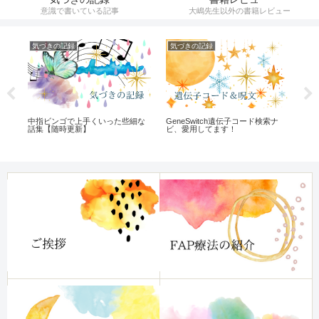
意識で書いている記事
大嶋先生以外の書籍レビュー
気づきの記録
気づきの記録
催
て
中指ビンゴで上手くいった些細な
GeneSwitch遺伝子コード検索ナ
【
話集【随時更新】
ビ、愛用してます！
り