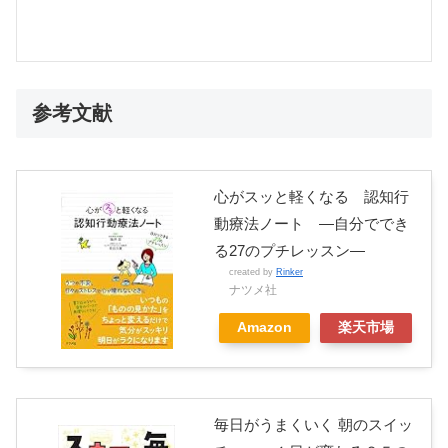
参考文献
心がスッと軽くなる 認知行
動療法ノート ―自分ででき
る27のプチレッスン―
created by
Rinker
ナツメ社
Amazon
楽天市場
毎日がうまくいく 朝のスイッ