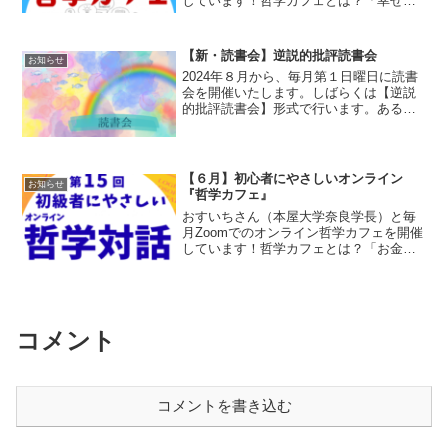
しています！哲学カフェとは？「幸せと
は何か？」という真理から、「なぜ皿洗
いは面倒なのか？」のような日常の些細
な出来事についてテーマを１つ決め、誰
【新・読書会】逆説的批評読書会
お知らせ
かの話を聞いて自分の...
2024年８月から、毎月第１日曜日に読書
会を開催いたします。しばらくは【逆説
的批評読書会】形式で行います。ある課
題本を読んでいただき、あえて本の内容
と逆の立場から批評して多角的視点を養
うのが目的です。意識的になってしまっ
て万能感バリバリにな...
【６月】初心者にやさしいオンライン
お知らせ
『哲学カフェ』
おすいちさん（本屋大学奈良学長）と毎
月Zoomでのオンライン哲学カフェを開催
しています！哲学カフェとは？「お金と
は何か？」という真理や、日常の些細な
出来事についての「なぜ？」をテーマ
に、誰かの話を聞いて自分の意見を言っ
たりする対話の会です。...
コメント
コメントを書き込む