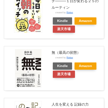
チ―――１日が変わる２５の
ルーティン
created by
Rinker
Kindle
Amazon
楽天市場
無（最高の状態）
created by
Rinker
Kindle
Amazon
楽天市場
人生を変える 記録の力