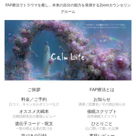
FAP療法でトラウマを癒し、本来の自分の能力を発揮するZoomカウンセリン
グルーム
ご挨拶
FAP療法とは
料金／ご予約
お知らせ
口コミ、キャンセルポリシーなど
講座／読書会／その他お知らせ
オススメ大嶋本
催眠スクリプト
大嶋信頼先生の書籍レビュー
自作催眠スクリプト
遺伝子コード・呪文
ひとりごと
一覧や唱える系の気づき
心に聞いて書いた記事
気づきの記録
書籍レビュー