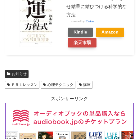
せ結果に結びつける科学的な
方法
created by
Rinker
Kindle
Amazon
楽天市場
お知らせ
ＲＲＬレッスン
心理テクニック
講座
スポンサーリンク