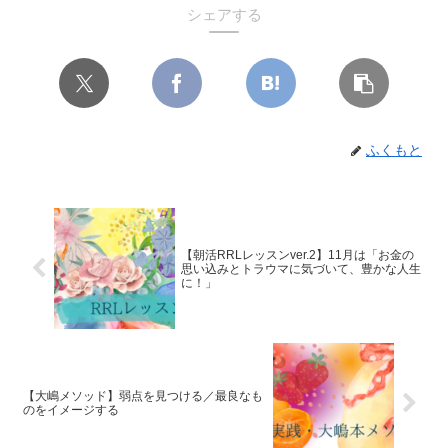
シェアする
ふくもと
【朝活RRLレッスンver.2】11月は「お金の
思い込みとトラウマに気づいて、豊かな人生
に！」
【大嶋メソッド】弱点を見つける／最良なも
のをイメージする