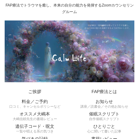
FAP療法でトラウマを癒し、本来の自分の能力を発揮するZoomカウンセリン
グルーム
ご挨拶
FAP療法とは
料金／ご予約
お知らせ
口コミ、キャンセルポリシーなど
講座／読書会／その他お知らせ
オススメ大嶋本
催眠スクリプト
大嶋信頼先生の書籍レビュー
自作催眠スクリプト
遺伝子コード・呪文
ひとりごと
一覧や唱える系の気づき
心に聞いて書いた記事
気づきの記録
書籍レビュー