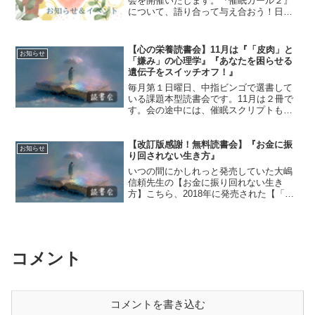
会を開催いたします。『催眠ガール２』
について、語り合って与え合おう！日
時：2023年12月28日(木)20時30分～21時
30分会場：Zoom(オンライン)今回から読
書会の形式を少し変えたいと思っており
【心の栄養読書会】11月は『「皮肉」と
お知らせ
ま...
「嫌み」の心理学』『あなたを困らせる
遺伝子をスイッチオフ！』
毎月第１日曜日、中指ビンゴで選書して
いる課題本型読書会です。11月は２冊で
す。会の途中には、催眠スクリプトも読
んでいます。毎回メタファーを出してい
るのですが、自分では「なんでこのメタ
ファーなんだろう？」と思っていても、
【改訂版感謝！無料読書会】『お金に振
お知らせ
スクリプトを読み終わっ...
り回されない生き方』
いつの間にかしれっと発売していた大嶋
信頼先生の【お金に振り回れない生き
方】こちら、2018年に発売された【「お
金の不安」からいますぐ抜け出す方法】
の改訂版となるそうです！私は何度か初
版を読んでいますが、内容が現在の大嶋
メソッド風に改訂されて...
コメント
コメントを書き込む