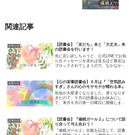
関連記事
【読書会】「友だち」本と「大丈夫」本
お知らせ
の読書会を行います！
先に言い訳しちゃうと、公式LINEでお知
らせメッセージを送れば送るほど最近は
ブロックされてしまうので、なかなか読
書会に踏み切れませんでした。「嫌なら
公式LINEで送らなければいいじゃな
い！」とは思うのですが、大丈夫本を読
【心の栄養読書会】６月は『「空気読み
お知らせ
んだ感想では「公式L...
すぎ」さんの心のモヤモヤが晴れる本』
告知が大変遅くなりました。遅くなりす
ぎたので、５月の読書会はお休みにし
て、来月６月の第一日曜日に開催しま
す。６月のメインの課題本は、大嶋信頼
先生の『「空気読みすぎ」さんの心のモ
ヤモヤが晴れる本』です。また、毎回中
【読書会】『催眠ガール２』について語
お知らせ
指ビンゴで課題本を選んでるの...
り合って与え合おう！
『催眠ガール２』出版を記念して、読書