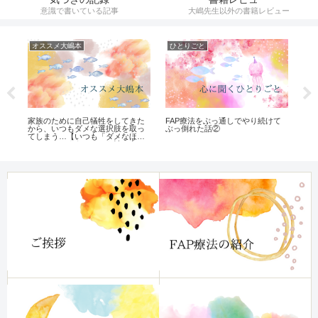
意識で書いている記事
大嶋先生以外の書籍レビュー
オススメ大嶋本
ひとりごと
催
新)
家族のために自己犠牲をしてきた
FAP療法をぶっ通しでやり続けて
【
から、いつもダメな選択肢を取っ
ぶっ倒れた話②
り
てしまう…【いつも「ダメなほう
へいってしまう」クセを治す方
法】レビュー