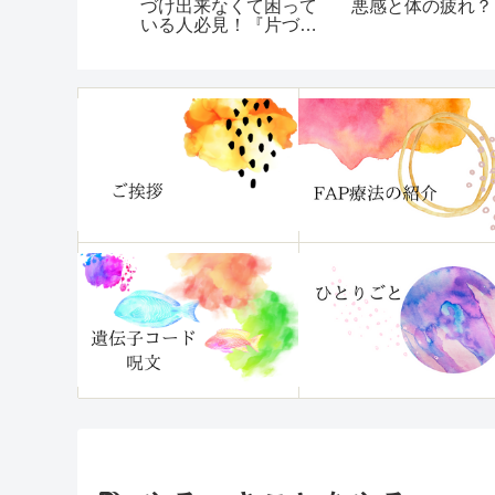
から、いつ
づけ出来なくて困って
悪感と体の疲れ？
択肢を取っ
いる人必見！『片づけ
【いつも
られない自分がいます
うへいって
ぐ変わる本』
セを治す方
ー