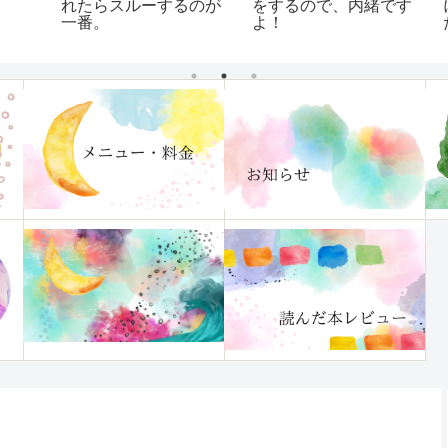
れたらスルーするのが
をするので、内緒です
に
一番。
よ！
た