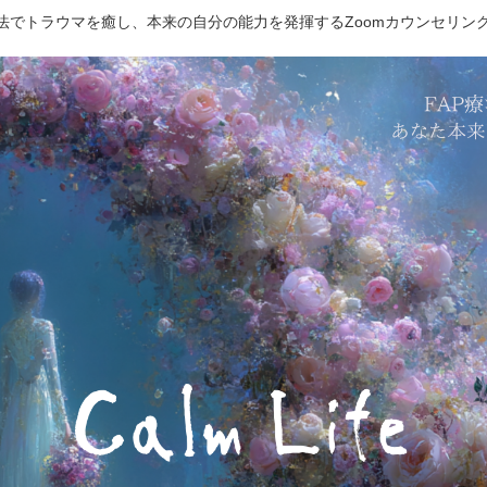
療法でトラウマを癒し、本来の自分の能力を発揮するZoomカウンセリン