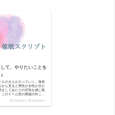
出して、やりたいことを
ト』
一人の大人が入っていく。身長
ろから見ると男性か女性か分か
澄ましてあたりの空気を感じ取
、このドーム型の廃墟の向こう
波打っている音が聞こえてく
2023/02/11
2025/08/17