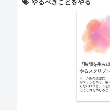
やるべきことをやる
『時間を生み
やるスクリプ
ドーム型の廃墟に、
がスラッと高く、後
らないけれど、耳を
ろうと目を閉じると
から、海の波が嵐で
る。空はとて...