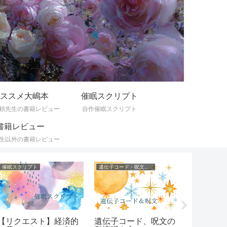
ススメ大嶋本
催眠スクリプト
頼先生の書籍レビュー
自作催眠スクリプト
書籍レビュー
生以外の書籍レビュー
眠スクリプト
遺伝子コード・呪文一覧
オススメ大嶋本
リクエスト】経済的
遺伝子コード、呪文の
頭が真っ白