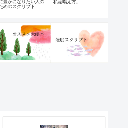
豊かになりたい人の
私流唱え方。
見！『チク
めのスクリプト
み・理不尽
「ほんのひ
つかなくな
ュー