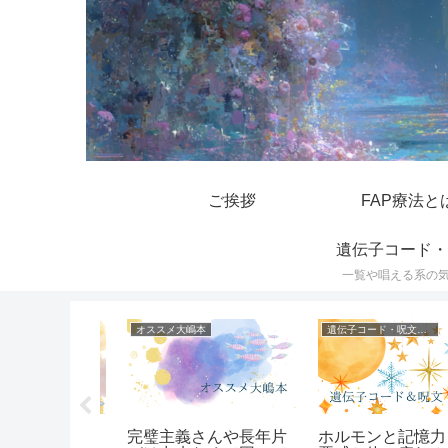
ご挨拶
FAP療法と
遺伝子コード・
一覧や唱える系の
オススメ大嶋本
遺伝子コード・呪文一覧
に自己犠牲
完璧主義さんや長年片
ホルモンと記憶力？