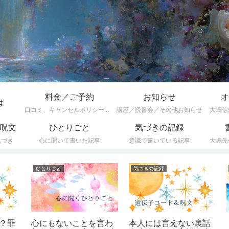
料金／ご予約
お知らせ
オ
は
口コミ、キャンセルポリシーなど
講座／読書会／その他お知らせ
大嶋信
呪文
ひとりごと
気づきの記録
気づき
心に聞いて書いた記事
意識で書いている記事
大嶋先
ひとりごと
気づきの記録
催
罪
心にもないことを言わ
本人には言えない裏話
【