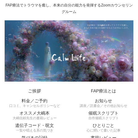
FAP療法でトラウマを癒し、本来の自分の能力を発揮するZoomカウンセリン
グルーム
ご挨拶
FAP療法とは
料金／ご予約
お知らせ
口コミ、キャンセルポリシーなど
講座／読書会／その他お知らせ
オススメ大嶋本
催眠スクリプト
大嶋信頼先生の書籍レビュー
自作催眠スクリプト
遺伝子コード・呪文
ひとりごと
一覧や唱える系の気づき
心に聞いて書いた記事
気づきの記録
書籍レビュー