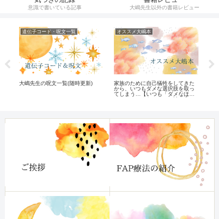
意識で書いている記事
大嶋先生以外の書籍レビュー
遺伝子コード・呪文一覧
オススメ大嶋本
気
な
大嶋先生の呪文一覧(随時更新)
家族のために自己犠牲をしてきた
Ge
から、いつもダメな選択肢を取っ
ビ
てしまう…【いつも「ダメなほう
へいってしまう」クセを治す方
法】レビュー