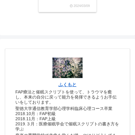
書籍以外のレビューもした
2024/03/09
ためていこうと思います。
今回はCCCメディアハウス
から出版されているジェー
ムズ・W・ヤング氏の『ア
イデアのつくり方』です。
訳者は今井茂雄さんです...
ふくもと
FAP療法と催眠スクリプトを使って、トラウマを癒
し、本来の自分に戻って能力を発揮できるようお手伝
いをしております。
聖徳大学通信教育学部心理学科臨床心理コース卒業
2018.10月：FAP初級
2018.11月：FAP上級
2019.３月：医療催眠学会で催眠スクリプトの書き方を
学ぶ