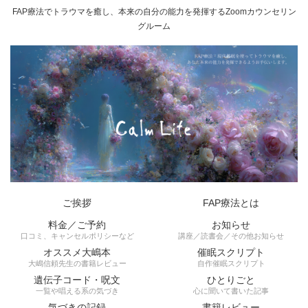
FAP療法でトラウマを癒し、本来の自分の能力を発揮するZoomカウンセリン
グルーム
ご挨拶
FAP療法とは
料金／ご予約
お知らせ
口コミ、キャンセルポリシーなど
講座／読書会／その他お知らせ
オススメ大嶋本
催眠スクリプト
大嶋信頼先生の書籍レビュー
自作催眠スクリプト
遺伝子コード・呪文
ひとりごと
一覧や唱える系の気づき
心に聞いて書いた記事
気づきの記録
書籍レビュー