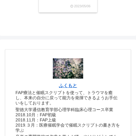
うすると「我慢強くない自
2023/05/06
分」はいけない自分だと思
ってしまい、落ち込んでし
まう人がいます。それは、
私です。世間一般で言う
「優しくて誠実な人」を目
指すと、「自分はちっとも
誠実...
ふくもと
FAP療法と催眠スクリプトを使って、トラウマを癒
し、本来の自分に戻って能力を発揮できるようお手伝
いをしております。
聖徳大学通信教育学部心理学科臨床心理コース卒業
2018.10月：FAP初級
2018.11月：FAP上級
2019.３月：医療催眠学会で催眠スクリプトの書き方を
学ぶ