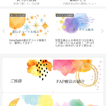
意識で書いている記事
大嶋先生以外の書籍レビュー
気づきの記録
オススメ大嶋本
遺
GeneSwitch遺伝子コード検索ナ
完璧主義さんや長年片づけ出来な
遺
ビ、愛用してます！
くて困っている人必見！『片づけ
方
られない自分がいますぐ変わる
本』