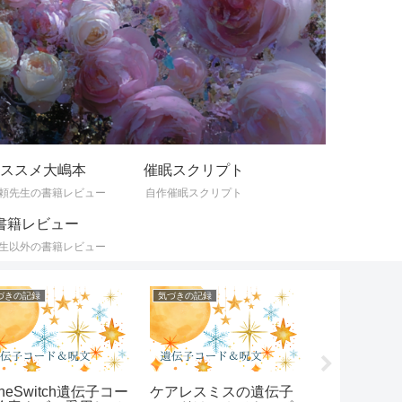
ススメ大嶋本
催眠スクリプト
頼先生の書籍レビュー
自作催眠スクリプト
書籍レビュー
生以外の書籍レビュー
づきの記録
気づきの記録
気づきの記録
neSwitch遺伝子コー
ケアレスミスの遺伝子
本人には言