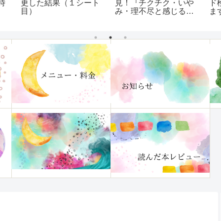
時
更した結果（１シート
見！『チクチク・いや
ド
目）
み・理不尽と感じる
ま
「ほんのひと言」に傷
つかなくなる本』レビ
ュー