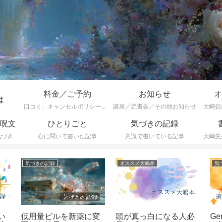
料金／ご予約
お知らせ
オ
は
口コミ、キャンセルポリシーなど
講座／読書会／その他お知らせ
大嶋信
呪文
ひとりごと
気づきの記録
気づき
心に聞いて書いた記事
意識で書いている記事
大嶋先
気づきの記録
オススメ大嶋本
気
い
低用量ピルを新薬に変
頭が真っ白になる人必
Ge