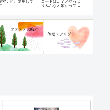
検索ナビ、愛用して
コードは…？／やっぱ
をするので
す！
りみんなと繋がって
よ！
た！