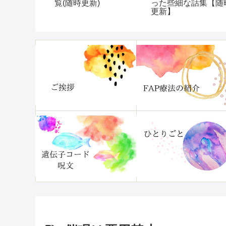
くて困って
覧(随時更新)
った些細な話集【随
！『片づけ
更新】
分がいます
』