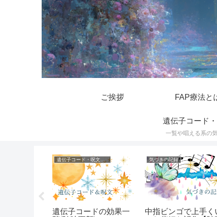
ご挨拶
FAP療法と
遺伝子コード・
一覧や唱える系の
遺伝子コード・呪文一覧
気づきの記録
んや長年片
遺伝子コードの効果一
中指ビンゴで上手く