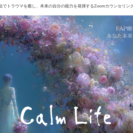
療法でトラウマを癒し、本来の自分の能力を発揮するZoomカウンセリン