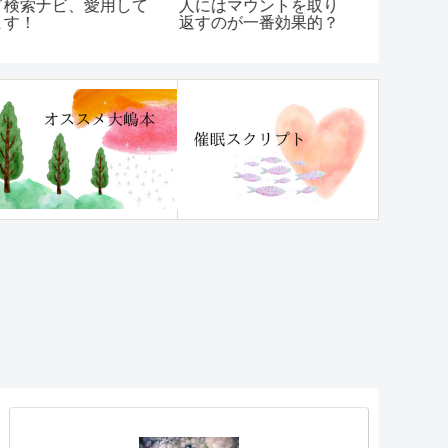
検索ナビ、愛用して
人にはマウントを取り
コードは…
す！
返すのが一番効果的？
りみんなと
た！