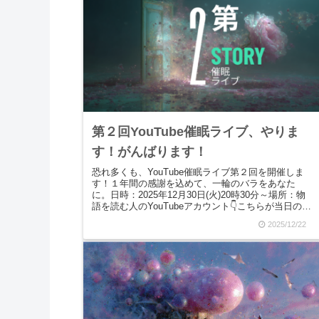
第２回YouTube催眠ライブ、やりま
す！がんばります！
恐れ多くも、YouTube催眠ライブ第２回を開催しま
す！１年間の感謝を込めて、一輪のバラをあなた
に。日時：2025年12月30日(火)20時30分～場所：物
語を読む人のYouTubeアカウント👇こちらが当日の会
場ですまず言い訳をします！先月...
2025/12/22