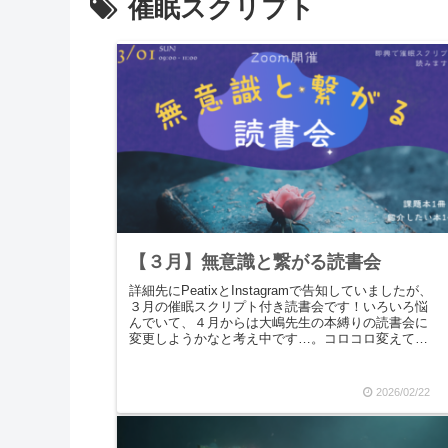
催眠スクリプト
【３月】無意識と繋がる読書会
詳細先にPeatixとInstagramで告知していましたが、
３月の催眠スクリプト付き読書会です！いろいろ悩
んでいて、４月からは大嶋先生の本縛りの読書会に
変更しようかなと考え中です…。コロコロ変えてい
て、すみません。進化して、よりよい形に安...
2026/02/22