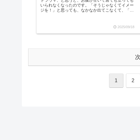
トラウマ、と思うと、お腹が空いて居ても立っても
いられなくなったのです。「そうじゃなくてイメー
ジを！」と思っても、なかなか出てこなくて、「あ
あ、私の仕事のトラウマと空腹は切り離せないもの
なんだ...
2025/09/18
1
2