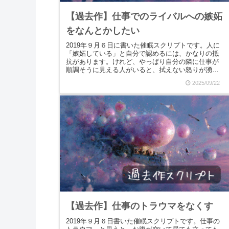
【過去作】仕事でのライバルへの嫉妬
をなんとかしたい
2019年９月６日に書いた催眠スクリプトです。人に
「嫉妬している」と自分で認めるには、かなりの抵
抗があります。けれど、やっぱり自分の隣に仕事が
順調そうに見える人がいると、拭えない怒りが湧い
てきたり、自己嫌悪に陥ったりします。相手の成功
2025/09/22
と自分...
【過去作】仕事のトラウマをなくす
2019年９月６日書いた催眠スクリプトです。仕事の