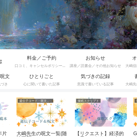
料金／ご予約
お知らせ
オ
は
口コミ、キャンセルポリシーなど
講座／読書会／その他お知らせ
大嶋信
呪文
ひとりごと
気づきの記録
気づき
心に聞いて書いた記事
意識で書いている記事
大嶋先
遺伝子コード・呪文一覧
催眠スクリプト
気
片
大嶋先生の呪文一覧(随
【リクエスト】経済的
Ge