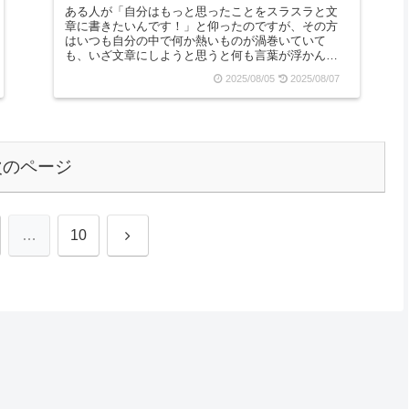
ある人が「自分はもっと思ったことをスラスラと文
章に書きたいんです！」と仰ったのですが、その方
はいつも自分の中で何か熱いものが渦巻いていて
も、いざ文章にしようと思うと何も言葉が浮かんで
来ないらしいのです。だから、自分には語彙力がな
2025/08/05
2025/08/07
いと思ってい...
次のページ
次
…
10
へ