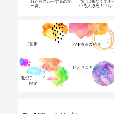
から、いつ
れたらスルーするのが
づけ出来なくて困っ
択肢を取っ
一番。
いる人必見！『片づ
【いつも
られない自分がいま
うへいって
ぐ変わる本』
セを治す方
ー