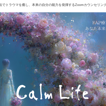
療法でトラウマを癒し、本来の自分の能力を発揮するZoomカウンセリン