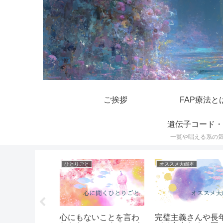
ご挨拶
FAP療法と
遺伝子コード・
一覧や唱える系の
ひとりごと
オススメ大嶋本
に自己犠牲
心にもないことを言わ
完璧主義さんや長年