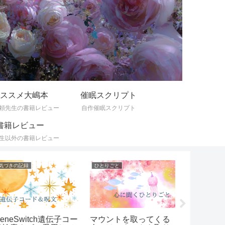
ススメ大嶋本
催眠スクリプト
頼先生の書籍レビュー
自作催眠スクリプト
書籍レビュー
生以外の書籍レビュー
づきの記録
ひとりごと
気づきの記録
neSwitch遺伝子コー
マウントを取ってくる
ケアレスミ