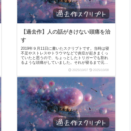
【過去作】人の話がきけない頭痛を治
す
2019年９月11日に書いたスクリプトです。当時は寝
不足やストレスやトラウマなどで炎症が起きまくっ
ていたと思うので、ちょっとしたトリガーでも割れ
るような頭痛がしていました。それが寝るまで元に
戻らないんです。頭痛は認知機能がズーン！と下が
2025/10/07
2025/10/08
る合...