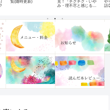
り
覧(随時更新)
見！『チクチク・いや
や
？
み・理不尽と感じる
話
「ほんのひと言」に傷
つかなくなる本』レビ
ュー