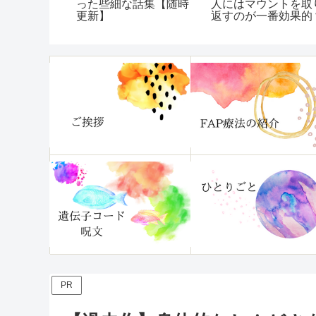
。
った些細な話集【随時
人にはマウントを取
更新】
返すのが一番効果的
PR