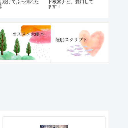
り続けてぶっ倒れた
ド検索ナビ、愛用して
うしてあの
②
ます！
んだろう！
『あなたを
あの人を「
いや」と思
なる本』レ