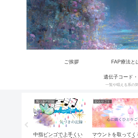
ご挨拶
FAP療法と
遺伝子コード・
一覧や唱える系の
遺伝子コード・呪文一覧
気づきの記録
ひとりごと
ド、呪文の
中指ビンゴで上手くい
マウントを取ってく