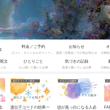
料金／ご予約
お知らせ
オ
は
口コミ、キャンセルポリシーなど
講座／読書会／その他お知らせ
大嶋信
呪文
ひとりごと
気づきの記録
気づき
心に聞いて書いた記事
意識で書いている記事
大嶋先
遺伝子コード・呪文一覧
オススメ大嶋本
ひ
る
遺伝子コードの効果一
頭が真っ白になる人必
F