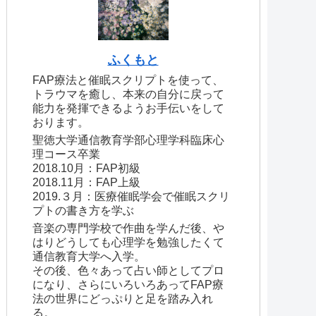
ふくもと
FAP療法と催眠スクリプトを使って、
トラウマを癒し、本来の自分に戻って
能力を発揮できるようお手伝いをして
おります。
聖徳大学通信教育学部心理学科臨床心
理コース卒業
2018.10月：FAP初級
2018.11月：FAP上級
2019.３月：医療催眠学会で催眠スクリ
プトの書き方を学ぶ
音楽の専門学校で作曲を学んだ後、や
はりどうしても心理学を勉強したくて
通信教育大学へ入学。
その後、色々あって占い師としてプロ
になり、さらにいろいろあってFAP療
法の世界にどっぷりと足を踏み入れ
る。