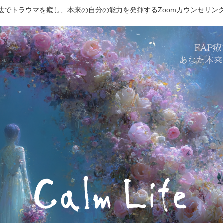
療法でトラウマを癒し、本来の自分の能力を発揮するZoomカウンセリン