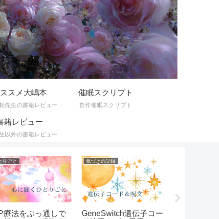
ススメ大嶋本
催眠スクリプト
頼先生の書籍レビュー
自作催眠スクリプト
書籍レビュー
生以外の書籍レビュー
とりごと
気づきの記録
オススメ大嶋本
AP療法をぶっ通しで
GeneSwitch遺伝子コー
人にイライ