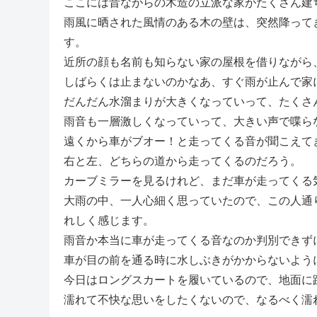
ここには昔ながらの木造の立派な家がたくさん建
雨風に晒された風情のある木の壁は、突然降って
す。
近所の顔も名前も知らない家の屋根を借りながら
しばらくは止まないのかなあ、すぐ雨が止んで家
だんだん水溜まりが大きくなっていって、たくさ
雨音も一層激しくなっていって、大きい声で喋ら
遠くから車がブオー！と走ってくる音が聞こえて
右と左、どちらの道から走ってくるのだろう。
カーブミラーを見るけれど、まだ車が走ってくる
大雨の中、一人心細く思っていたので、この人通
れしく感じます。
雨音か本当に車が走ってくる音なのか判別できず
車が目の前を通る時に水しぶきがかからないよう
今日はロングスカートを履いているので、地面に
濡れて不快な思いをしたくないので、なるべく濡